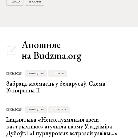
ПОЛАЦК
ВЫСТАВЫ
Апошняе
на Budzma.org
06.08.2026
ГРАМАДСТВА
ГІСТОРЫЯ
Забраць маёмасць у беларусаў. Схема
Кацярыны ІІ
06.08.2026
ГРАМАДСТВА
ЛІТАРАТУРА
Ініцыятыва «Непаслухмяныя дзеці
кастрычніка» агучыла паэму Уладзіміра
Дубоўкі «І пурпуровых ветразей узвівы...»