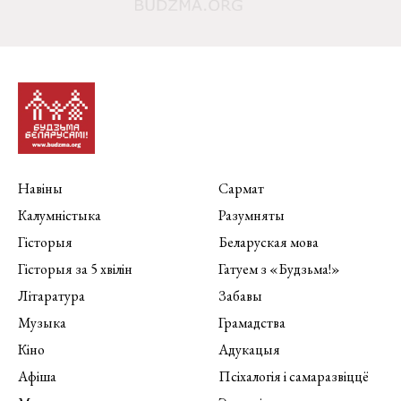
Навіны
Сармат
Калумністыка
Разумняты
Гісторыя
Беларуская мова
Гісторыя за 5 хвілін
Гатуем з «Будзьма!»
Літаратура
Забавы
Музыка
Грамадства
Кіно
Адукацыя
Афіша
Псіхалогія і самаразвіццё