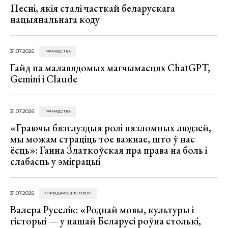
Песні, якія сталі часткай беларускага
нацыянальнага коду
31.07.2026
ГРАМАДСТВА
Гайд па малавядомых магчымасцях ChatGPT,
Gemini і Claude
31.07.2026
ГРАМАДСТВА
«Граючы бязглуздыя ролі нязломных людзей,
мы можам страціць тое важнае, што ў нас
ёсць»: Ганна Златкоўская пра права на боль і
слабасць у эміграцыі
31.07.2026
«ПРЫДАРОЖНЫ ПЫЛ»
Валера Руселік: «Роднай мовы, культуры і
гісторыі — у нашай Беларусі роўна столькі,