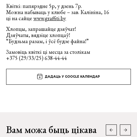
Квіткі: папярэдне 5р, у дзень 7р.
Можна набываць у клюбе – зав. Калініна, 16
ці на сайце
www.graffiti.by
Хлопцы, запрашайце дзяўчат!
Дзяўчаты, вядзіце хлопцаў!
“Будзьма разам, і ўсё будзе файна!”
Замовіць квіткі ці месца за столікам
+375 (29/33/25) 638-44-44
ДАДАЦЬ У GOOGLE КАЛЯНДАР
Вам можа быць цікава