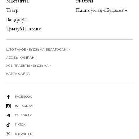
Мастацтва
Экалогія
Тэатр
Паштоўкі ад «Будзьма!»
Вандроўкі
Трызуб і Пагоня
ШТО ТАКОЕ «БУДЗЬМА БЕЛАРУСАМІ!»
АСОБЫ КАМПАНІІ
УСЕ ПРАЕКТЫ «БУДЗЬМА!»
КАРТА САЙТА
FACEBOOK
INSTAGRAM
TELEGRAM
TIKTOK
X (TWITTER)