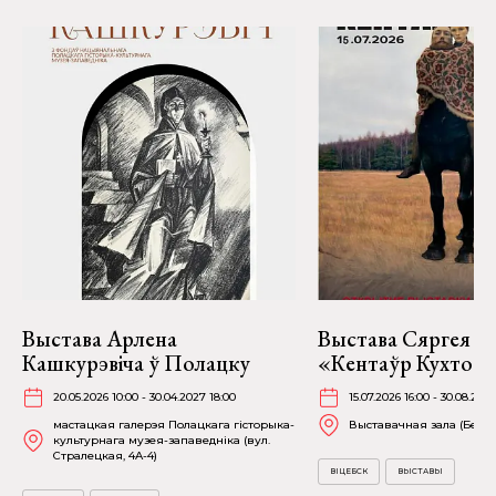
Выстава Арлена
Выстава Сяргея К
Кашкурэвіча ў Полацку
«Кентаўр Кухто» ў
20.05.2026 10:00 - 30.04.2027 18:00
15.07.2026 16:00 - 30.08.2026
мастацкая галерэя Полацкага гісторыка-
Выставачная зала (Белаб
культурнага музея-запаведніка (вул.
Стралецкая, 4A-4)
ВІЦЕБСК
ВЫСТАВЫ