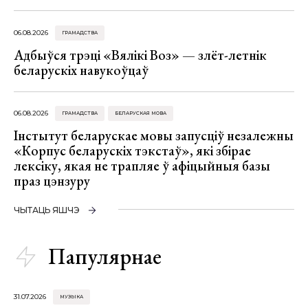
06.08.2026
ГРАМАДСТВА
Адбыўся трэці «Вялікі Воз» — злёт-летнік
беларускіх навукоўцаў
06.08.2026
ГРАМАДСТВА
БЕЛАРУСКАЯ МОВА
Інстытут беларускае мовы запусціў незалежны
«Корпус беларускіх тэкстаў», які збірае
лексіку, якая не трапляе ў афіцыйныя базы
праз цэнзуру
ЧЫТАЦЬ ЯШЧЭ
Папулярнае
31.07.2026
МУЗЫКА