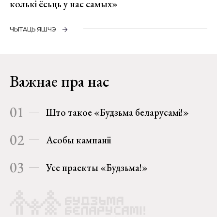
колькі ёсьць у нас самых»
ЧЫТАЦЬ ЯШЧЭ
Важнае пра нас
01
Што такое «Будзьма беларусамі!»
02
Асобы кампаніі
03
Усе праекты «Будзьма!»