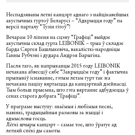
Неспадзяваны летні канцэрт аднаго з найцікавейшых
акустычных гуртоў Беларусі – “Адкрыцця году” па
версіі парталу “Тузін гітоў”!
Вечарам 10 ліпеня на сцэну “Графіці” выйдзе
акустычны склад гурта LEIBONIK – трыа ў складзе
барда Сяргея Башлыкевіча, вакалісткі-народніцы
Ганны Рубчэні і дудара Андрэя Барыгіна.
Пасля таго, як напрыканцы 2015 году LEIBONIK
нечакана абвесціў сябе “Закрыццём году” і фактычна
прыпыніў існаванне, гэтым летам гурт так жа
нечакана паціху вяртаецца да канцэртнай дзейнасці.
Тым больш прыемна, што гэта вяртанне адбудзецца ў
сенах старога добрага “Графіці”.
У праграме выступу: знаёмыя і любімыя песні,
навінкі, традыцыйныя размовы за жыццё і
адмысловы госць.
Лёгкі шчыры канцэрт – самае тое, што ўратуе ад
летняй спёкі ды самоты.