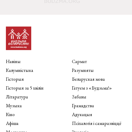
Навіны
Сармат
Калумністыка
Разумняты
Гісторыя
Беларуская мова
Гісторыя за 5 хвілін
Гатуем з «Будзьма!»
Літаратура
Забавы
Музыка
Грамадства
Кіно
Адукацыя
Афіша
Псіхалогія і самаразвіццё