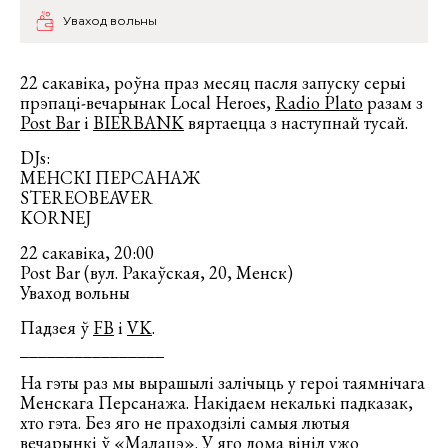
Уваход вольны
22 сакавіка, роўна праз месяц пасля запуску серыі
прэпаці-вечарынак Local Heroes,
Radio Plato
разам з
Post Bar
і
BIERBANK
вяртаецца з наступнай тусай.
DJs:
МЕНСКІ ПЕРСАНАЖ
STEREOBEAVER
KORNEJ
22 сакавіка, 20:00
Post Bar (вул. Ракаўская, 20, Менск)
Уваход вольны
Падзея ў
FB
і
VK
.
________________
На гэты раз мы вырашылі залічыць у героі таямнічага
Менскага Персанажа. Накідаем некалькі падказак,
хто гэта. Без яго не праходзілі самыя лютыя
вечарынкі ў «Малацэ». У яго дома вініл ужо