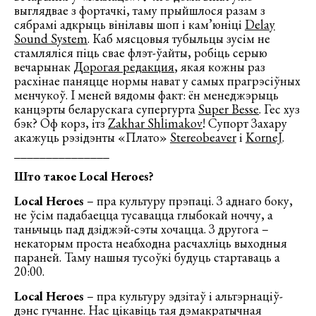
выглядвае з фортачкі, таму прыйшлося разам з
сябрамі адкрыць вінілавы шоп і кам’юніці
Delay
Sound System
. Каб мясцовыя тубыльцы зусім не
стамляліся піць свае флэт-ўайты, робіць серыю
вечарынак
Дорогая редакция
, якая кожны раз
расхінае паняцце нормы нават у самых прагрэсіўных
менчукоў. І меней вядомы факт: ён менеджэрыць
канцэрты беларускага супергурта
Super Besse
. Гес хуз
бэк? Оф корз, ітз
Zakhar Shlimakov
! Супорт Захару
акажуць рэзідэнты «Плато»
Stereobeaver
і
KorneJ
.
_______________
Што такое Local Heroes?
Local Heroes
– пра культуру прэпаці. З аднаго боку,
не ўсім падабаецца тусавацца глыбокай ноччу, а
таньчыць пад дзіджэй-сэты хочацца. З другога –
некаторым проста неабходна расчахліць выходныя
параней. Таму нашыя тусоўкі будуць стартаваць а
20:00.
Local Heroes
– пра культуру эдзітаў і альтэрнаціў-
дэнс гучанне. Нас цікавіць тая дэмакратычная