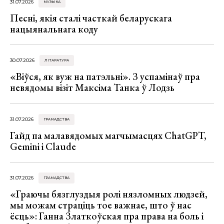
31.07.2026
МУЗЫКА
Песні, якія сталі часткай беларускага
нацыянальнага коду
30.07.2026
ЛІТАРАТУРА
«Віўся, як вуж на патэльні». З успамінаў пра
невядомы візіт Максіма Танка ў Лодзь
31.07.2026
ГРАМАДСТВА
Гайд па малавядомых магчымасцях ChatGPT,
Gemini і Claude
31.07.2026
ГРАМАДСТВА
«Граючы бязглуздыя ролі нязломных людзей,
мы можам страціць тое важнае, што ў нас
ёсць»: Ганна Златкоўская пра права на боль і