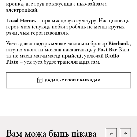
кропка, дзе грув крыжуецца з нью-вэйвам і
электронікай.
Local Heroes
– пра мясцовую культуру. Нас цікавяць
героі, якія існуюць побач і робяць не менш крутыя
рэчы, чым героі наводдаль.
Увесь дзвіж падтрымлівае лакальны бровар
Bierbank
,
гатункі якога ты можаш пакаштаваць у
Post Bar
. Калі
ты не маеш магчымасці прыйсці, уключай
Radio
Plato
– уся туса будзе транслявацца там.
ДАДАЦЬ У GOOGLE КАЛЯНДАР
Вам можа быць цікава