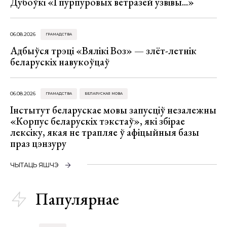
Дубоўкі «І пурпуровых ветразей узвівы...»
06.08.2026
ГРАМАДСТВА
Адбыўся трэці «Вялікі Воз» — злёт-летнік
беларускіх навукоўцаў
06.08.2026
ГРАМАДСТВА
БЕЛАРУСКАЯ МОВА
Інстытут беларускае мовы запусціў незалежны
«Корпус беларускіх тэкстаў», які збірае
лексіку, якая не трапляе ў афіцыйныя базы
праз цэнзуру
ЧЫТАЦЬ ЯШЧЭ
Папулярнае