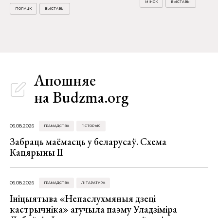
МІНСК
ВЫСТАВЫ
ПОЛАЦК
ВЫСТАВЫ
Апошняе
на Budzma.org
06.08.2026
ГРАМАДСТВА
ГІСТОРЫЯ
Забраць маёмасць у беларусаў. Схема
Кацярыны ІІ
06.08.2026
ГРАМАДСТВА
ЛІТАРАТУРА
Ініцыятыва «Непаслухмяныя дзеці
кастрычніка» агучыла паэму Уладзіміра