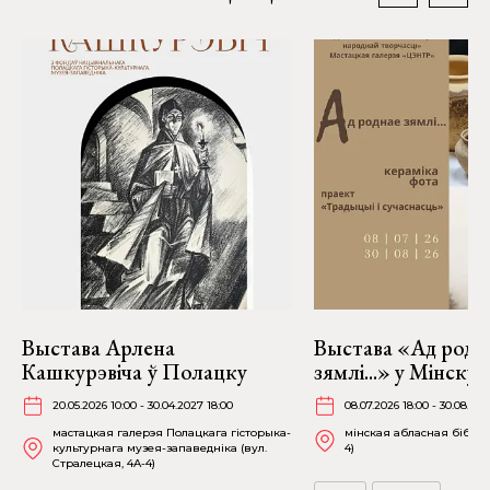
Выстава Арлена
Выстава «Ад родн
Кашкурэвіча ў Полацку
зямлі...» у Мінску
20.05.2026 10:00 - 30.04.2027 18:00
08.07.2026 18:00 - 30.08.202
мастацкая галерэя Полацкага гісторыка-
мінская абласная бібліят
культурнага музея-запаведніка (вул.
4)
Стралецкая, 4A-4)