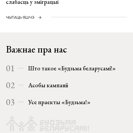
слабасць у эміграцыі
ЧЫТАЦЬ ЯШЧЭ
Важнае пра нас
01
Што такое «Будзьма беларусамі!»
02
Асобы кампаніі
03
Усе праекты «Будзьма!»