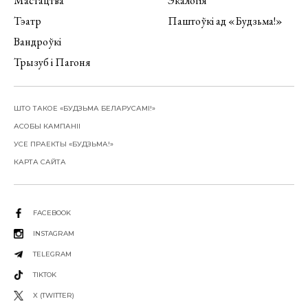
Мастацтва
Экалогія
Тэатр
Паштоўкі ад «Будзьма!»
Вандроўкі
Трызуб і Пагоня
ШТО ТАКОЕ «БУДЗЬМА БЕЛАРУСАМІ!»
АСОБЫ КАМПАНІІ
УСЕ ПРАЕКТЫ «БУДЗЬМА!»
КАРТА САЙТА
FACEBOOK
INSTAGRAM
TELEGRAM
TIKTOK
X (TWITTER)