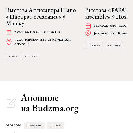
Выстава Аляксандра Шапо
Выстава «PAPARAĆ
«Партрэт сучасніка» ў
assembly» ў Позна
Мінску
24.07.2026 18:30 - 09.08.202
23.07.2026 16:00 - 15.08.2026 19:00
фундацыя КУТ (Крамарска
музей-майстэрня Заіра Азгура (вул.
Азгура, 8)
ПОЗНАНЬ
ВЫСТАВЫ
МІНСК
ВЫСТАВЫ
Апошняе
на Budzma.org
06.08.2026
ГРАМАДСТВА
ГІСТОРЫЯ