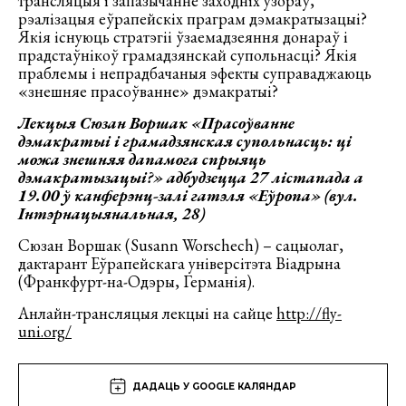
трансляцыя і запазычанне заходніх узораў,
рэалізацыя еўрапейскіх праграм дэмакратызацыі?
Якія існуюць стратэгіі ўзаемадзеяння донараў і
прадстаўнікоў грамадзянскай супольнасці? Якія
праблемы і непрадбачаныя эфекты суправаджаюць
«знешняе прасоўванне» дэмакратыі?
Лекцыя Сюзан Воршак «Прасоўванне
дэмакратыі і грамадзянская супольнасць: ці
можа знешняя дапамога спрыяць
дэмакратызацыі?» адбудзецца 27 лістапада а
19.00 ў канферэнц-залі гатэля «Еўропа» (вул.
Інтэрнацыянальная, 28)
Сюзан Воршак (Susann Worschech) – сацыолаг,
дактарант Еўрапейскага універсітэта Віадрына
(Франкфурт-на-Одэры, Германія).
Анлайн-трансляцыя лекцыі на сайце
http://fly-
uni.org/
ДАДАЦЬ У GOOGLE КАЛЯНДАР