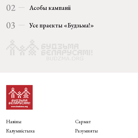
02
Асобы кампаніі
03
Усе праекты «Будзьма!»
Навіны
Сармат
Калумністыка
Разумняты