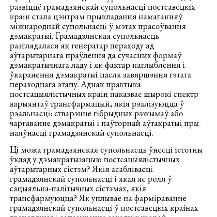
развіццё грамадзянскай супольнасці постсавецкіх
краін стала цэнтрам прыкладання намаганняў
міжнароднай супольнасці ў мэтах прасоўвання
дэмакратыі. Грамадзянская супольнасць
разглядалася як генератар пераходу ад
аўтарытарнага праўлення да сучасных формаў
дэмакратычнага ладу і як фактар паглыблення і
ўкаранення дэмакратыі пасля завяршэння гэтага
пераходнага этапу. Аднак практыка
постсацыялістычных краін паказвае шырокі спектр
варыянтаў трансфармацый, якія рэалізуюцца ў
рэальнасці: стварэнне гібрыдных рэжымаў або
чаргаванне дэмакратыі і паўторнай аўтакратыі пры
наяўнасці грамадзянскай супольнасці.
Ці можа грамадзянская супольнасць ўнесці істотны
ўклад у дэмакратызацыю постсацыялістычных
аўтарытарных сістэм? Якія асаблівасці
грамадзянскай супольнасці і якая яе роля ў
сацыяльна-палітычных сістэмах, якія
трансфармуюцца? Як уплывае на фарміраванне
грамадзянскай супольнасці ў постсавецкіх краінах