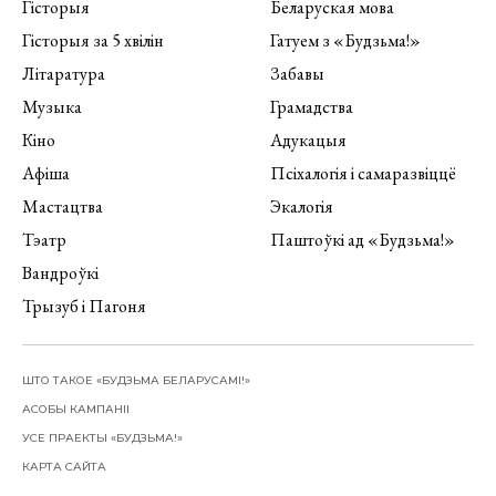
Гісторыя
Беларуская мова
Гісторыя за 5 хвілін
Гатуем з «Будзьма!»
Літаратура
Забавы
Музыка
Грамадства
Кіно
Адукацыя
Афіша
Псіхалогія і самаразвіццё
Мастацтва
Экалогія
Тэатр
Паштоўкі ад «Будзьма!»
Вандроўкі
Трызуб і Пагоня
ШТО ТАКОЕ «БУДЗЬМА БЕЛАРУСАМІ!»
АСОБЫ КАМПАНІІ
УСЕ ПРАЕКТЫ «БУДЗЬМА!»
КАРТА САЙТА