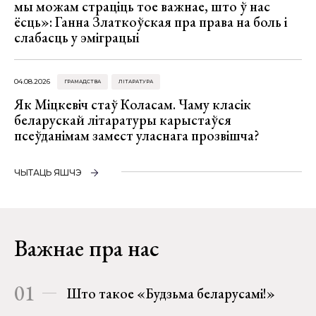
мы можам страціць тое важнае, што ў нас
ёсць»: Ганна Златкоўская пра права на боль і
слабасць у эміграцыі
04.08.2026
ГРАМАДСТВА
ЛІТАРАТУРА
Як Міцкевіч стаў Коласам. Чаму класік
беларускай літаратуры карыстаўся
псеўданімам замест уласнага прозвішча?
ЧЫТАЦЬ ЯШЧЭ
Важнае пра нас
01
Што такое «Будзьма беларусамі!»