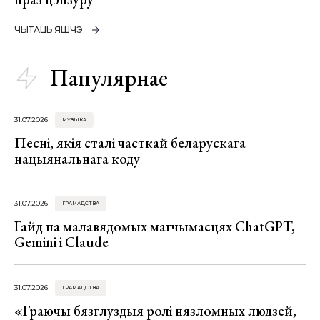
ЧЫТАЦЬ ЯШЧЭ
Папулярнае
31.07.2026
МУЗЫКА
Песні, якія сталі часткай беларускага
нацыянальнага коду
31.07.2026
ГРАМАДСТВА
Гайд па малавядомых магчымасцях ChatGPT,
Gemini і Claude
31.07.2026
ГРАМАДСТВА
«Граючы бязглуздыя ролі нязломных людзей,