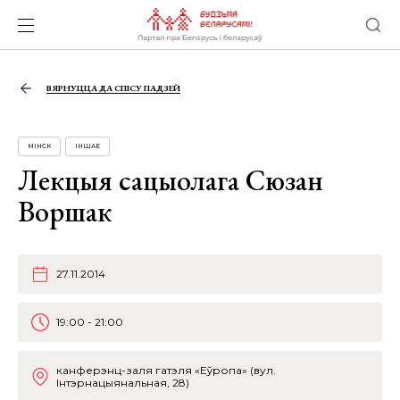
ВЯРНУЦЦА ДА СПІСУ ПАДЗЕЙ
МІНСК
ІНШАЕ
Лекцыя сацыолага Сюзан
Воршак
27.11.2014
19:00 - 21:00
канферэнц-заля гатэля «Еўропа» (вул.
Інтэрнацыянальная, 28)