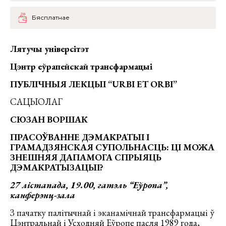
Бясплатнае
Л
я
туч
ы
ун
і
верс
і
т
э
т
Ц
э
нтр е
ў
р
а
пейск
а
й трансф
а
рмац
ыі
ПУБЛІЧНЫЯ ЛЕКЦЫІ “
URBI
ET
ORBI
”
САЦЫОЛАГ
СЮЗАН ВОРШ
А
К
ПРАСОЎВАННЕ ДЭМАКРАТЫІ І
ГРАМАДЗЯНСКАЯ СУПОЛЬНАСЦЬ: ЦІ МОЖА
ЗНЕШНЯЯ ДАПАМОГА СПРЫЯЦЬ
ДЭМАКРАТЫЗАЦЫІ
?
27
лістапада
, 19.00,
гатэль “Еўропа”,
канферэнц-зала
З пачатку палітычнай і эканамічнай трансфармацыі ў
Цэнтральнай і Усходняй Еўропе пасля 1989 года,