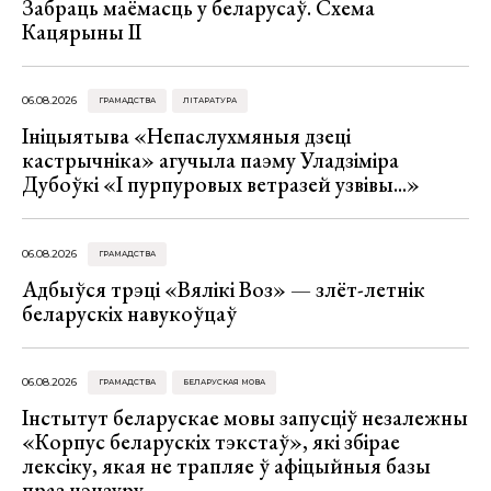
Забраць маёмасць у беларусаў. Схема
Кацярыны ІІ
06.08.2026
ГРАМАДСТВА
ЛІТАРАТУРА
Ініцыятыва «Непаслухмяныя дзеці
кастрычніка» агучыла паэму Уладзіміра
Дубоўкі «І пурпуровых ветразей узвівы...»
06.08.2026
ГРАМАДСТВА
Адбыўся трэці «Вялікі Воз» — злёт-летнік
беларускіх навукоўцаў
06.08.2026
ГРАМАДСТВА
БЕЛАРУСКАЯ МОВА
Інстытут беларускае мовы запусціў незалежны
«Корпус беларускіх тэкстаў», які збірае
лексіку, якая не трапляе ў афіцыйныя базы
праз цэнзуру