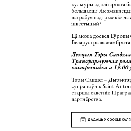
культуры ад элітарнага 
большасці? Як змяняецца
патрабуе падтрымкі» да 
інвестыцый?
Ці можа досвед Еўропы 
Беларусі разважае брыта
Лекцыя
Тэры Сандэла 
Трансфармуючая роля
кастрычніка а 19.00 у
Тэры Сандэл – Дырэктар
супрацоўнік Saint Antony
старшы саветнік Прагра
партнёрства.
ДАДАЦЬ У GOOGLE КАЛ