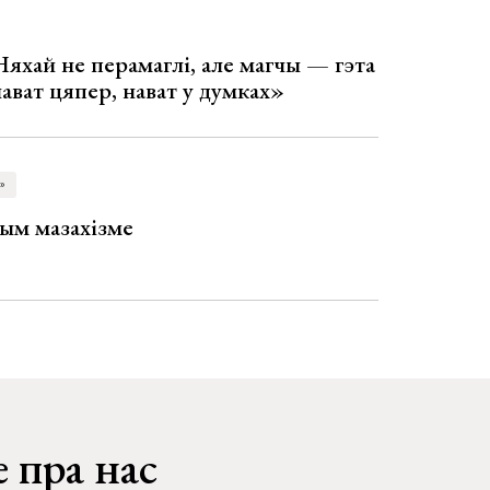
Няхай не перамаглі, але магчы — гэта
 нават цяпер, нават у думках»
»
ым мазахізме
 пра нас