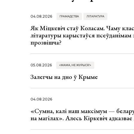
04.08.2026
ГРАМАДСТВА
ЛІТАРАТУРА
Як Міцкевіч стаў Коласам. Чаму клас
літаратуры карыстаўся псеўданімам 
прозвішча?
05.08.2026
«МАМА, НЕ ЖУРЫСЯ!»
Залегчы на дно ў Крыме
04.08.2026
«Сумна, калі наш максімум — белар
на магілах». Алесь Кіркевіч адказва