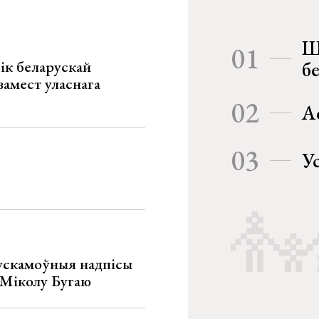
Ш
01
ік беларускай
б
замест уласнага
02
А
03
У
ускамоўныя надпісы
е Міколу Бугаю