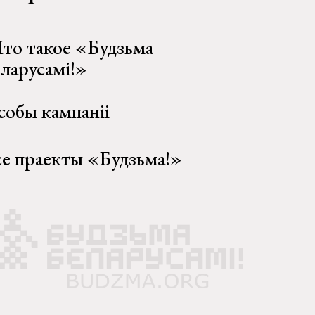
то такое «Будзьма
еларусамі!»
собы кампаніі
се праекты «Будзьма!»