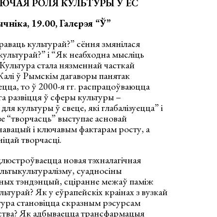
УЮ
Ч
АЯ РОЛ
Я
КУЛЬТУРЫ
Ў
ЕС
ычніка
, 19.00,
Галерэя “Ў”
аваць культурай?” сёння змянілася
культурай?” і “Як неабходна мысліць
 Культура стала нязменнай часткай
. Калі ў Рымскім дагаворы панятак
ецца, то ў 2000-я гг. распрацоўваюцца
га развіцця ў сферы культуры –
для культуры ў свеце, які глабалізуецца” і
зе “творчасць” выступае асновай
інавацый і ключавым фактарам росту, а
іцай творчасці.
длюстроўваецца новая тэхналагічная
льтыкультуралізму, суадносіны
рных тэндэнцый, сціранне межаў паміж
ьтурай? Як у еўрапейскіх краінах з вузкай
тура становіцца скразным рэсурсам
ства? Як адбываецца трансфармацыя