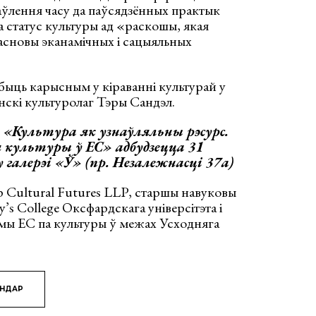
баўлення часу да паўсядзённых практык
 статус культуры ад «раскошы, якая
асновы эканамічных і сацыяльных
быць карысным у кіраванні культурай у
нскі культуролаг Тэры Сандэл.
«Культура як узнаўляльны рэсурс.
 культуры ў ЕС» адбудзецца 31
 галерэі «Ў» (пр. Незалежнасці 37а)
 Cultural Futures LLP, старшы навуковы
’s College Оксфардскага універсітэта і
мы ЕС па культуры ў межах Усходняга
ЯНДАР