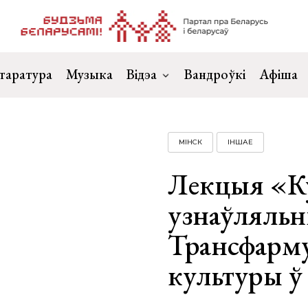
таратура
Музыка
Відэа
Вандроўкі
Афіша
МІНСК
ІНШАЕ
Лекцыя «Ку
узнаўляльн
Трансфарм
культуры ў