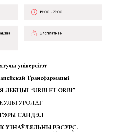
19:00 - 21:00
тацтва
Бясплатнае
я
туч
ы
ун
і
верс
і
т
э
т
р
а
пейск
а
й Трансф
а
рмац
ыі
 ЛЕКЦЫІ “
URBI
ET
ORBI
”
КУЛЬТУРОЛАГ
Т
Э
Р
Ы
САНД
Э
Л
К
УЗНАЎЛЯЛЬНЫ
Р
Э
СУРС.