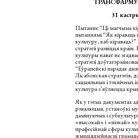
ТРАНСФ
А
РМ
31
кастр
Пытанне “Ці магчыма кір
пытаннямі “Як кіраваць 
культуру, каб кіраваць?”
стратэгіі развіцця краін
культуры нават не згадва
стратэгіі доўгатэрмінова
“Еўрапейскі парадак дня 
Лісабонская стратэгія, д
сацыяльных і тэхнічных 
культура з’яўляецца крын
Як у гэтых дакументах а
рэвалюцыя, устаноўкі му
дамінуючых і субкульту
«высокай» і «нізкай» кул
прафесійнай сферы куль
жыццядзейнасці грамад