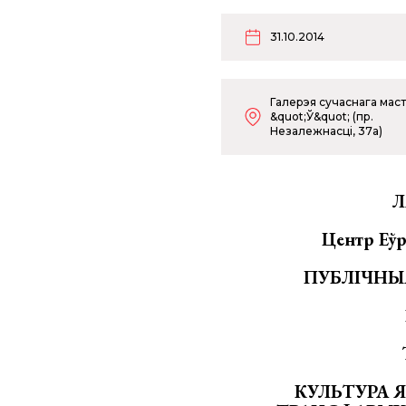
31.10.2014
Галерэя сучаснага мас
&quot;Ў&quot; (пр.
Незалежнасці, 37а)
Л
Центр Е
ў
ПУБЛІЧНЫЯ
КУЛЬТУРА
Я