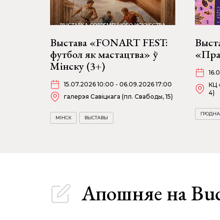
Выстава «FONART FEST:
Выст
футбол як мастацтва» ў
«Пра
Мінску (3+)
16.
15.07.2026 10:00 - 06.09.2026 17:00
КЦ 
4)
галерэя Савіцкага (пл. Свабоды, 15)
ГРОДНА
МІНСК
ВЫСТАВЫ
Апошняе
на Bu