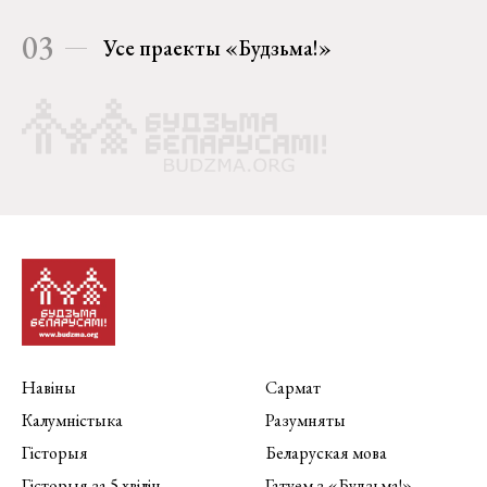
03
Усе праекты «Будзьма!»
Навіны
Сармат
Калумністыка
Разумняты
Гісторыя
Беларуская мова
Гісторыя за 5 хвілін
Гатуем з «Будзьма!»