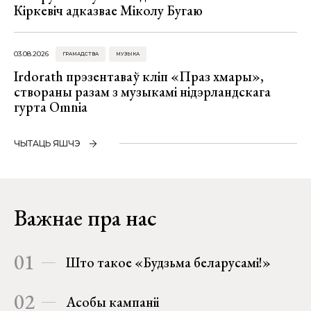
Кіркевіч адказвае Міколу Бугаю
03.08.2026
ГРАМАДСТВА
МУЗЫКА
Irdorath прэзентаваў кліп «Праз хмары»,
створаны разам з музыкамі нідэрландскага
гурта Omnia
ЧЫТАЦЬ ЯШЧЭ
Важнае пра нас
01
Што такое «Будзьма беларусамі!»
02
Асобы кампаніі