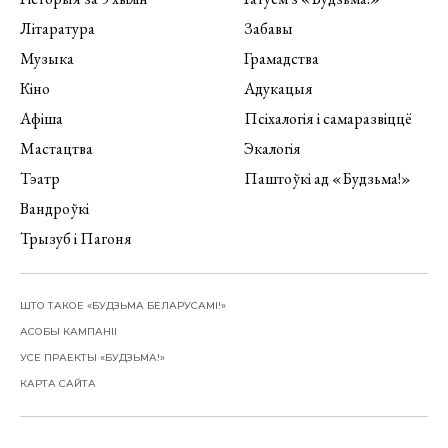
Літаратура
Забавы
Музыка
Грамадства
Кіно
Адукацыя
Афіша
Псіхалогія і самаразвіццё
Мастацтва
Экалогія
Тэатр
Паштоўкі ад «Будзьма!»
Вандроўкі
Трызуб і Пагоня
ШТО ТАКОЕ «БУДЗЬМА БЕЛАРУСАМІ!»
АСОБЫ КАМПАНІІ
УСЕ ПРАЕКТЫ «БУДЗЬМА!»
КАРТА САЙТА