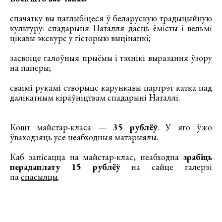
спачатку вы паглыбіцеся ў беларускую традыцыйную
культуру: спадарыня Наталля дасць ёмісты і вельмі
цікавы экскурс у гісторыю выцінанкі;
засвоіце галоўныя прыёмы і тэхнікі выразання ўзору
на паперы;
сваімі рукамі створыце карункавы партрэт катка пад
далікатным кіраўніцтвам спадарыні Наталлі.
Кошт майстар-класа —
35 рублёў
. У яго ўжо
ўваходзяць усе неабходныя матэрыялы.
Каб запісацца на майстар-клас, неабходна
зрабіць
перадаплату 15 рублёў
на сайце галерэі
па
спасылцы
.