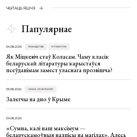
ЧЫТАЦЬ ЯШЧЭ
Папулярнае
04.08.2026
ГРАМАДСТВА
ЛІТАРАТУРА
Як Міцкевіч стаў Коласам. Чаму класік
беларускай літаратуры карыстаўся
псеўданімам замест уласнага прозвішча?
05.08.2026
«МАМА, НЕ ЖУРЫСЯ!»
Залегчы на дно ў Крыме
04.08.2026
«Сумна, калі наш максімум —
беларускамоўныя надпісы на магілах». Алесь