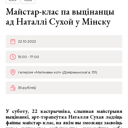
МІНСК
ІНШАЕ
Майстар-клас па выцінанцы
ад Наталлі Сухой у Мінску
22.10.2022
15:00 - 17:00
галерэя «Малінавы кот» (Дзяржынскага, 131)
35 рублёў
У суботу, 22 кастрычніка, слынная майстрыня
выцінанкі, арт-тэрапеўтка
Наталля Сухая
ладзіць
файны майстар-клас, на якім вы зможаце засвоіць