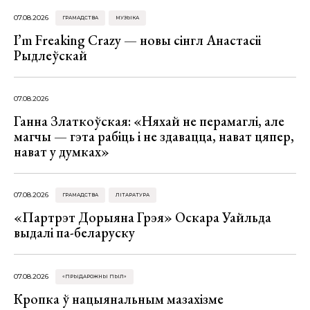
07.08.2026
ГРАМАДСТВА
МУЗЫКА
I’m Freaking Crazy — новы сінгл Анастасіі
Рыдлеўскай
07.08.2026
Ганна Златкоўская: «Няхай не перамаглі, але
магчы — гэта рабіць і не здавацца, нават цяпер,
нават у думках»
07.08.2026
ГРАМАДСТВА
ЛІТАРАТУРА
«Партрэт Дорыяна Грэя» Оскара Уайльда
выдалі па-беларуску
07.08.2026
«ПРЫДАРОЖНЫ ПЫЛ»
Кропка ў нацыянальным мазахізме