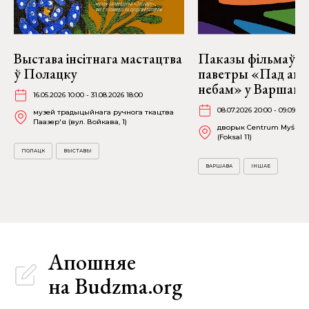
Выстава інсітнага мастацтва
Паказы фільмаў н
ў Полацку
паветры «Пад аг
небам» у Варшаве
16.05.2026 10:00 - 31.08.2026 18:00
08.07.2026 20:00 - 09.09.20
музей традыцыйнага ручнога ткацтва
Паазер'я (вул. Войкава, 1)
дворык Centrum Myśli Ja
(Foksal 11)
ПОЛАЦК
ВЫСТАВЫ
ВАРШАВА
ІНШАЕ
Апошняе
на Budzma.org