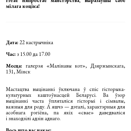
гэтае няпростае майстэрства, выразаўшы сабе
мілага коціка!
Дата:
22 кастрычніка
Час:
з 15.00 да 17.00
Месца:
галерэя «Малінавы кот», Дзяржынскага,
131, Мінск
Мастацтва выцінанкі ўключана ў спіс гісторыка-
культурных каштоўнасцей Беларусі. Ва ўзор
выцінанкі часта ўпляталіся гісторыі і сімвалы,
важныя для роду. А яшчэ — дэталі, характэрныя для
асобнага рэгіёна, па якіх «свае» даведваліся
і знаходзілі адзін аднаго.
Вось што вас чакае: