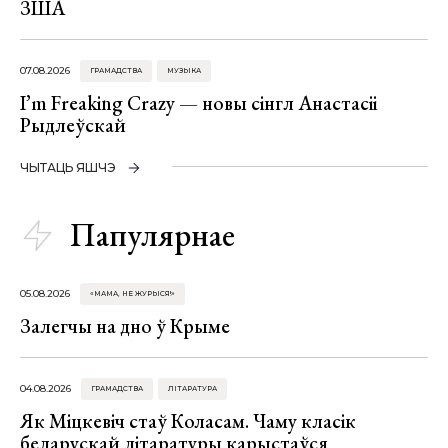
ЗША
07.08.2026
ГРАМАДСТВА
МУЗЫКА
I’m Freaking Crazy — новы сінгл Анастасіі
Рыдлеўскай
ЧЫТАЦЬ ЯШЧЭ
Папулярнае
05.08.2026
«МАМА, НЕ ЖУРЫСЯ!»
Залегчы на дно ў Крыме
04.08.2026
ГРАМАДСТВА
ЛІТАРАТУРА
Як Міцкевіч стаў Коласам. Чаму класік
беларускай літаратуры карыстаўся