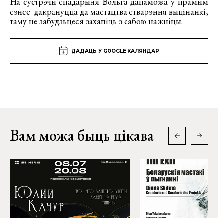
На сустрэчы спадарыня Вольга дапаможа ў прамым
сэнсе дакрануцца да мастацтва стварэння выцінанкі,
таму не забудзьцеся захапіць з сабою нажніцы.
ДАДАЦЬ У GOOGLE КАЛЯНДАР
Вам можа быць цікава