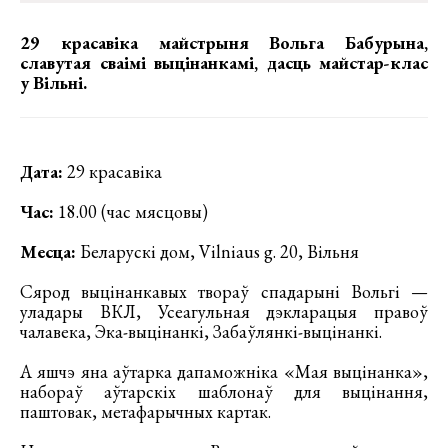
29 красавіка майстрыня Вольга Бабурына,
славутая сваімі выцінанкамі, дасць майстар-клас
у Вільні.
Дата:
29 красавіка
Час:
18.00 (час мясцовы)
Месца:
Беларускі дом, Vilniaus g. 20, Вільня
Сярод выцінанкавых твораў спадарыні Вольгі —
уладары ВКЛ, Усеагульная дэкларацыя правоў
чалавека, Эка-выцінанкі, Забаўлянкі-выцінанкі.
А яшчэ яна аўтарка дапаможніка «Мая выцінанка»,
набораў аўтарскіх шаблонаў для выцінання,
паштовак, метафарычных картак.