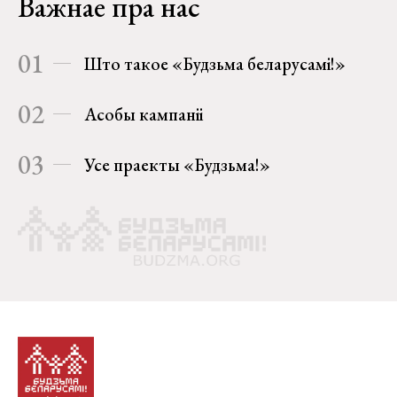
Важнае пра нас
01
Што такое «Будзьма беларусамі!»
02
Асобы кампаніі
03
Усе праекты «Будзьма!»