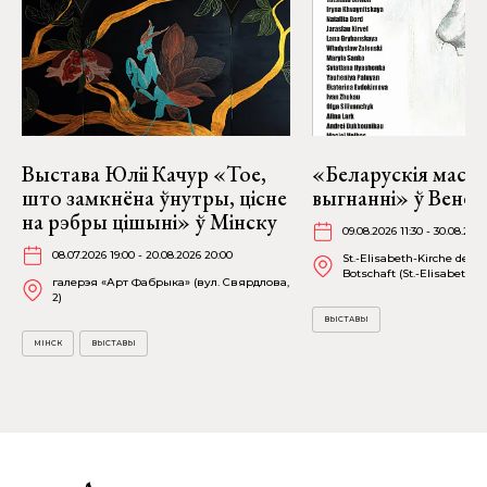
Выстава Юліі Качур «Тое,
«Беларускія маста
што замкнёна ўнутры, цісне
выгнанні» ў Вене
на рэбры цішыні» ў Мінску
09.08.2026 11:30 - 30.08.202
08.07.2026 19:00 - 20.08.2026 20:00
St.-Elisabeth-Kirche der P
Botschaft (St.-Elisabethpla
галерэя «Арт Фабрыка» (вул. Свярдлова,
2)
ВЫСТАВЫ
МІНСК
ВЫСТАВЫ