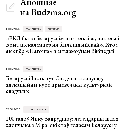
Апошняе
на Budzma.org
10.08.2026
ГРАМАДСТВА
ГІСТОРЫЯ
«ВКЛ было беларускім настолькі ж, наколькі
Брытанская імперыя была індыйскай». Хто і
як сцёр «Пагоню» з англамоўнай Вікіпедыі
10.08.2026
ГРАМАДСТВА
Беларускі Інстытут Спадчыны запусціў
адукацыйны курс прысвечаны культурнай
спадчыне
09.08.2026
БЕЛАРУСЫ СВЕТУ
100 гадоў Янку Запрудніку: легендарны шлях
хлопчыка з Міра, які стаў голасам Беларусі ў