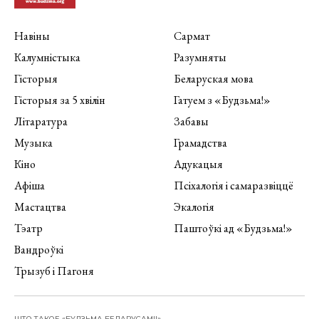
Навіны
Сармат
Калумністыка
Разумняты
Гісторыя
Беларуская мова
Гісторыя за 5 хвілін
Гатуем з «Будзьма!»
Літаратура
Забавы
Музыка
Грамадства
Кіно
Адукацыя
Афіша
Псіхалогія і самаразвіццё
Мастацтва
Экалогія
Тэатр
Паштоўкі ад «Будзьма!»
Вандроўкі
Трызуб і Пагоня
ШТО ТАКОЕ «БУДЗЬМА БЕЛАРУСАМІ!»