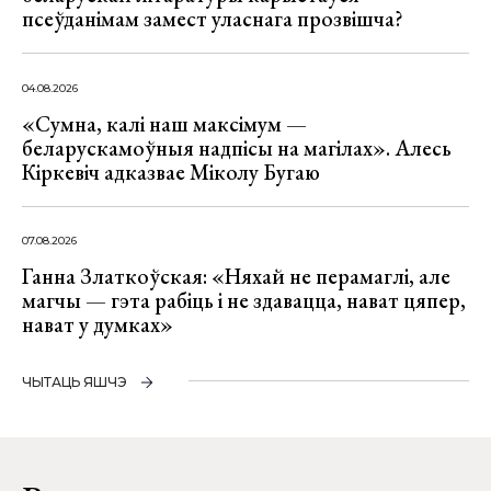
псеўданімам замест уласнага прозвішча?
04.08.2026
«Сумна, калі наш максімум —
беларускамоўныя надпісы на магілах». Алесь
Кіркевіч адказвае Міколу Бугаю
07.08.2026
Ганна Златкоўская: «Няхай не перамаглі, але
магчы — гэта рабіць і не здавацца, нават цяпер,
нават у думках»
ЧЫТАЦЬ ЯШЧЭ