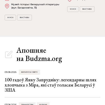
Музей гісторыі беларускай літаратуры
(вул. Багдановіча, 13)
МІНСК
ВЫСТАВЫ
МІНСК
ВЫСТАВЫ
Апошняе
на Budzma.org
09.08.2026
БЕЛАРУСЫ СВЕТУ
100 гадоў Янку Запрудніку: легендарны шлях
хлопчыка з Міра, які стаў голасам Беларусі ў
ЗША
07.08.2026
ГРАМАДСТВА
МУЗЫКА