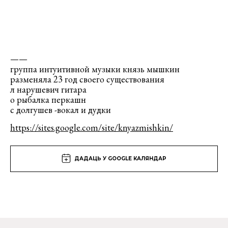
——
группа интуитивной музыки князь мышкин
разменяла 23 год своего существования
л нарушевич гитара
о рыбалка перкашн
с долгушев -вокал и дудки
https://sites.google.com/
site/knyazmishkin/
ДАДАЦЬ У GOOGLE КАЛЯНДАР