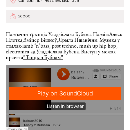
Салтайм (пр-т Незалежнасці 131/1)
50000
Паэтычны трыпціх Уладзіслава Бубена. Паэзія:Алесь
Плотка,Зміцер Вішнеў,Ярыла Пшанічны. Музыка у
стылях-iamb ‘n’bass, post techno, mush up hip hop,
electronica ад Уладзіслава Бубена. Выступ у межах
праекта
”Танцы з Бубнам”