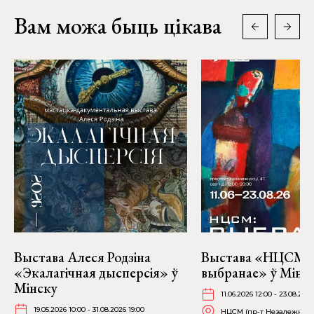
Вам можа быць цікава
Выстава Алеся Родзіна
Выстава «НЦСМ:
«Экалагічная дысперсія» ў
выбранае» ў Мінск
Мінску
11.06.2026 12:00 - 23.08.202
19.05.2026 10:00 - 31.08.2026 19:00
НЦСМ (пр-т Незалежнасці