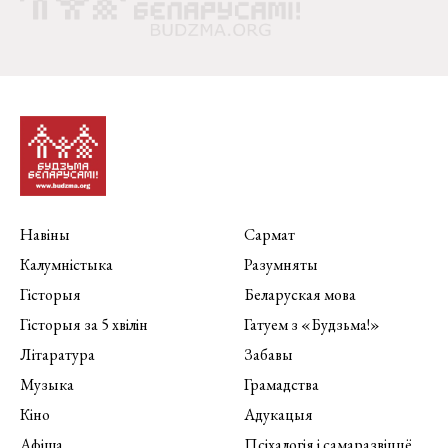
Навіны
Сармат
Калумністыка
Разумняты
Гісторыя
Беларуская мова
Гісторыя за 5 хвілін
Гатуем з «Будзьма!»
Літаратура
Забавы
Музыка
Грамадства
Кіно
Адукацыя
Афіша
Псіхалогія і самаразвіццё