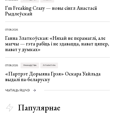
I’m Freaking Crazy — новы сінгл Анастасіі
Рыдлеўскай
07.08.2026
Ганна Златкоўская: «Няхай не перамаглі, але
магчы — гэта рабіць і не здавацца, нават цяпер,
нават у думках»
07.08.2026
ГРАМАДСТВА
ЛІТАРАТУРА
«Партрэт Дорыяна Грэя» Оскара Уайльда
выдалі па-беларуску
ЧЫТАЦЬ ЯШЧЭ
Папулярнае