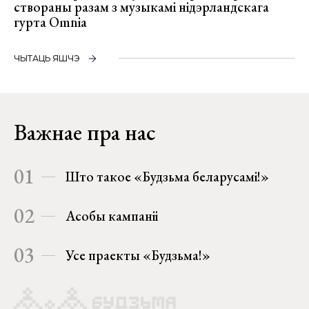
створаны разам з музыкамі нідэрландскага
гурта Omnia
ЧЫТАЦЬ ЯШЧЭ
Важнае пра нас
01
Што такое «Будзьма беларусамі!»
02
Асобы кампаніі
03
Усе праекты «Будзьма!»