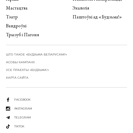
Мастацтва
Экалогія
Тэатр
Паштоўкі ад «Будзьма!»
Вандроўкі
Трызуб і Пагоня
ШТО ТАКОЕ «БУДЗЬМА БЕЛАРУСАМІ!»
АСОБЫ КАМПАНІІ
УСЕ ПРАЕКТЫ «БУДЗЬМА!»
КАРТА САЙТА
FACEBOOK
INSTAGRAM
TELEGRAM
TIKTOK