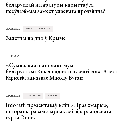
беларускай літаратуры карыстаўся
псеўданімам замест уласнага прозвішча?
05.08.2026
«МАМА, НЕ ЖУРЫСЯ!»
Залегчы на дно ў Крыме
04.08.2026
«Сумна, калі наш максімум —
беларускамоўныя надпісы на магілах». Алесь
Кіркевіч адказвае Міколу Бугаю
03.08.2026
ГРАМАДСТВА
МУЗЫКА
Irdorath прэзентаваў кліп «Праз хмары»,
створаны разам з музыкамі нідэрландскага
гурта Omnia