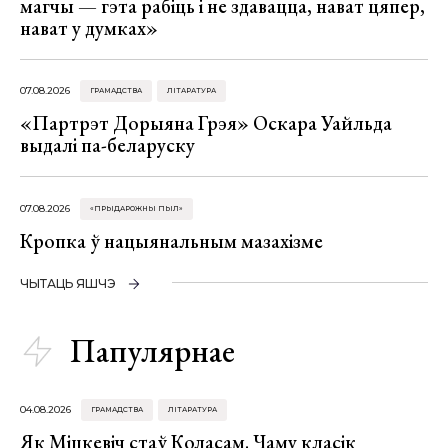
магчы — гэта рабіць і не здавацца, нават цяпер,
нават у думках»
07.08.2026
ГРАМАДСТВА
ЛІТАРАТУРА
«Партрэт Дорыяна Грэя» Оскара Уайльда
выдалі па-беларуску
07.08.2026
«ПРЫДАРОЖНЫ ПЫЛ»
Кропка ў нацыянальным мазахізме
ЧЫТАЦЬ ЯШЧЭ
Папулярнае
04.08.2026
ГРАМАДСТВА
ЛІТАРАТУРА
Як Міцкевіч стаў Коласам. Чаму класік