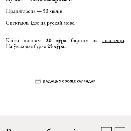
Працягласць — 50 хвілін.
Спектакль ідзе на рускай мове.
Квіткі коштам
20 еўра
бярыце па
спасылцы
.
На ўваходзе будзе
25 еўра.
ДАДАЦЬ У GOOGLE КАЛЯНДАР