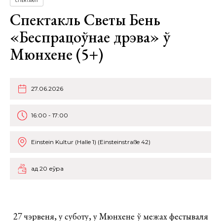
СПЕКТАКЛІ
Спектакль Светы Бень
«Беспрацоўнае дрэва» ў
Мюнхене (5+)
27.06.2026
16:00 - 17:00
Einstein Kultur (Halle 1) (Einsteinstraße 42)
ад 20 еўра
27 чэрвеня, у суботу, у Мюнхене ў межах фестываля