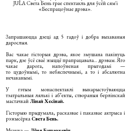
JULA Света Бень грае спектакль для ўсёй сям'і
«Беспрацоўнае дрэва».
Запрашаюцца дзеці ад 5 гадоў і добра выхаваныя
дарослыя.
Вас чакае гісторыя дрэва, якое змушана пакінуць
парк, дзе ўсё сваё жыццё прапрацавала… дрэвам. Яго
чакае дарога, напоўненая прыгодамі —
то цудоўнымі, то небяспечнымі, а то і абсалютна
нечаканымі.
У гэтым монаспектаклі выкарыстоўваюцца
тэатральныя лялькі і аб’екты, створаныя берлінскай
мастачкай
Лінай Хесінай.
Гісторыю прыдумала, расказвае і паказвае актрыса і
рэжысёрка
Света Бень.
Музыка —
Лёня Башаркевіч.