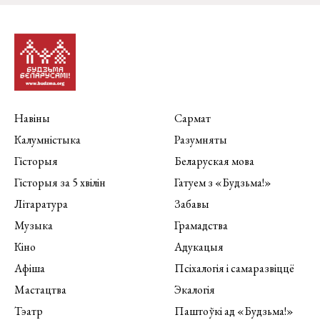
Навіны
Сармат
Калумністыка
Разумняты
Гісторыя
Беларуская мова
Гісторыя за 5 хвілін
Гатуем з «Будзьма!»
Літаратура
Забавы
Музыка
Грамадства
Кіно
Адукацыя
Афіша
Псіхалогія і самаразвіццё
Мастацтва
Экалогія
Тэатр
Паштоўкі ад «Будзьма!»