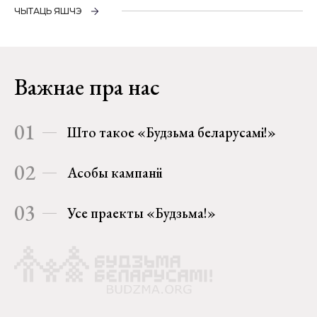
ЧЫТАЦЬ ЯШЧЭ
Важнае пра нас
01
Што такое «Будзьма беларусамі!»
02
Асобы кампаніі
03
Усе праекты «Будзьма!»