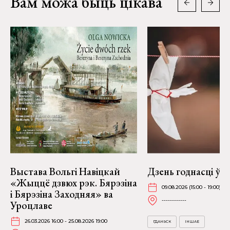
Вам можа быць цікава
Выстава Вольгі Навіцкай
Дзень годнасці ў Г
«Жыццё дзвюх рэк. Бярэзіна
09.08.2026 (15:00 - 19:00)
і Бярэзіна Заходняя» ва
------------
Уроцлаве
26.03.2026 16:00 - 25.08.2026 19:00
ГДАНЬСК
ІНШАЕ