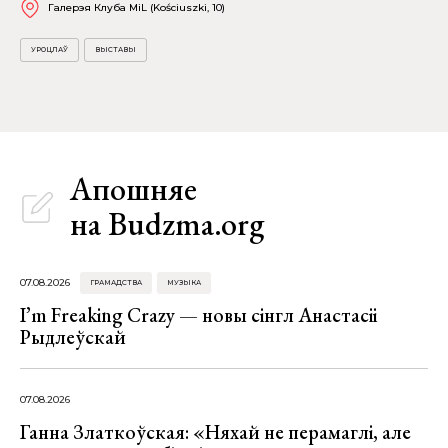
Галерэя Клуба MiL (Kościuszki, 10)
УРОЦЛАЎ
ВЫСТАВЫ
Апошняе
на Budzma.org
07.08.2026
ГРАМАДСТВА
МУЗЫКА
I’m Freaking Crazy — новы сінгл Анастасіі
Рыдлеўскай
07.08.2026
Ганна Златкоўская: «Няхай не перамаглі, але