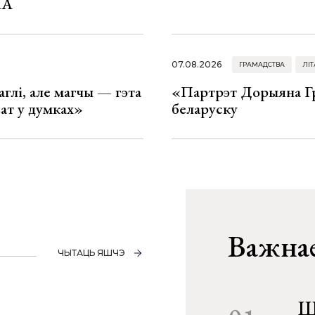
ША
07.08.2026
ГРАМАДСТВА
ЛІТ
глі, але магчы — гэта
«Партрэт Дорыяна Гр
ват у думках»
беларуску
Важнае
ЧЫТАЦЬ ЯШЧЭ
Ш