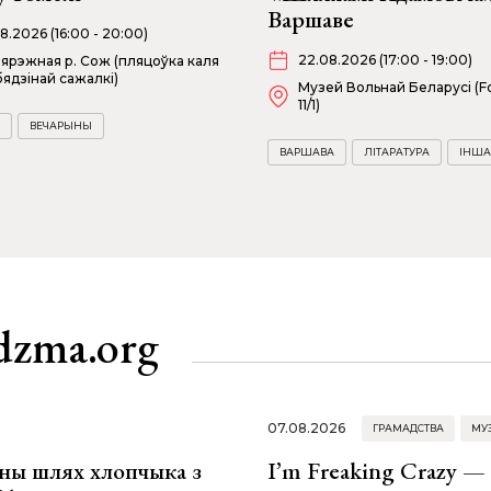
Варшаве
08.2026 (16:00 - 20:00)
22.08.2026 (17:00 - 19:00)
ярэжная р. Сож (пляцоўка каля
ядзінай сажалкі)
Музей Вольнай Беларусі (Fo
11/1)
ВЕЧАРЫНЫ
ВАРШАВА
ЛІТАРАТУРА
ІНША
dzma.org
07.08.2026
ГРАМАДСТВА
МУ
рны шлях хлопчыка з
I’m Freaking Crazy —