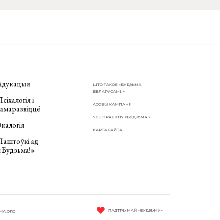
Адукацыя
ШТО ТАКОЕ «БУДЗЬМА
БЕЛАРУСАМІ!»
сіхалогія і
АСОБЫ КАМПАНІІ
самаразвіццё
УСЕ ПРАЕКТЫ «БУДЗЬМА!»
калогія
КАРТА САЙТА
Паштоўкі ад
«Будзьма!»
ПАДТРЫМАЙ «БУДЗЬМУ»
MA.ORG