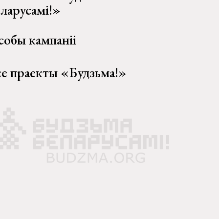
еларусамі!»
собы кампаніі
се праекты «Будзьма!»