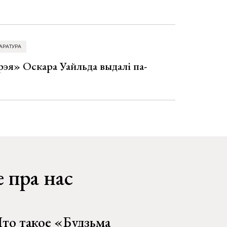
АРАТУРА
эя» Оскара Уайльда выдалі па-
 пра нас
то такое «Будзьма