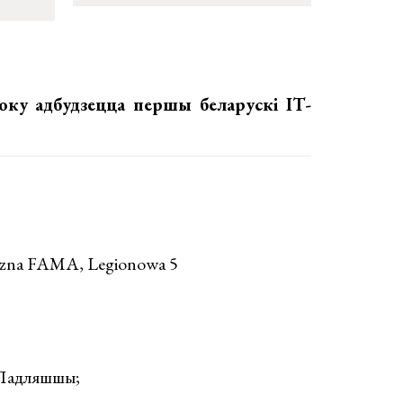
току адбудзецца першы беларускі IT-
zna FAMA, Legionowa 5
 Падляшшы;