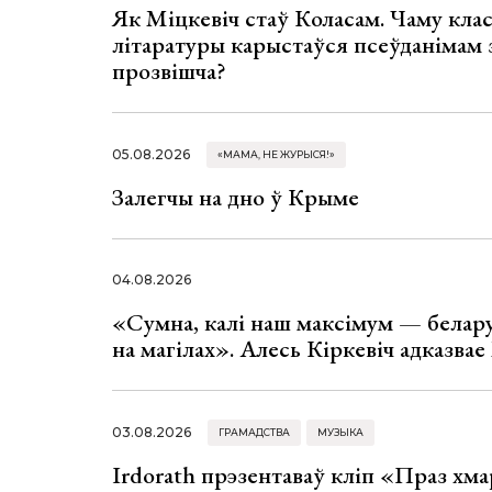
Як Міцкевіч стаў Коласам. Чаму клас
літаратуры карыстаўся псеўданімам 
прозвішча?
05.08.2026
«МАМА, НЕ ЖУРЫСЯ!»
Залегчы на дно ў Крыме
04.08.2026
«Сумна, калі наш максімум — белар
на магілах». Алесь Кіркевіч адказва
03.08.2026
ГРАМАДСТВА
МУЗЫКА
Irdorath прэзентаваў кліп «Праз хм