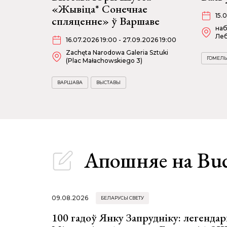
«Жывіца* Сонечнае
15.
спляценне» ў Варшаве
наб
Леб
16.07.2026 19:00 - 27.09.2026 19:00
Zachęta Narodowa Galeria Sztuki
ГОМЕЛЬ
(Plac Małachowskiego 3)
ВАРШАВА
ВЫСТАВЫ
Апошняе
на Bu
09.08.2026
БЕЛАРУСЫ СВЕТУ
100 гадоў Янку Запрудніку: легенда