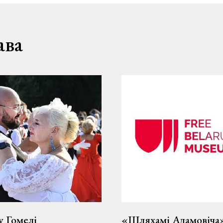
ава
у Гомелі
«Шляхамі Адамовіча