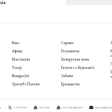
nia
Кіно
Сармат
Афіша
Разумняты
П
Мастацтва
Беларуская мова
Э
Тэатр
Гатуем з «Будзьма!»
Вандроўкі
Забавы
Трызуб і Пагоня
Грамадства
K
X (TWITTER)
YOUTUBE
YOUTUBE ДЗЕЦЯМ
RAZAM@BUDZ