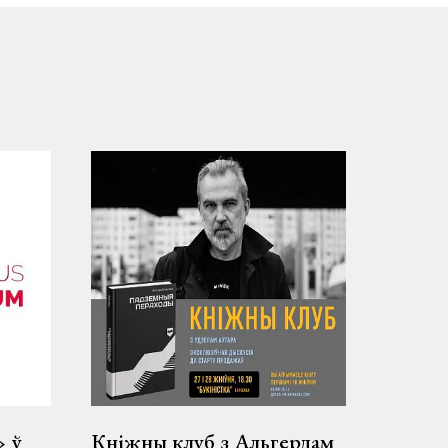
» ў
Кніжны клуб з Альгердам