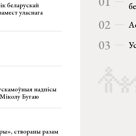
01
ік беларускай
б
замест уласнага
02
А
03
У
ускамоўныя надпісы
е Міколу Бугаю
ары», створаны разам