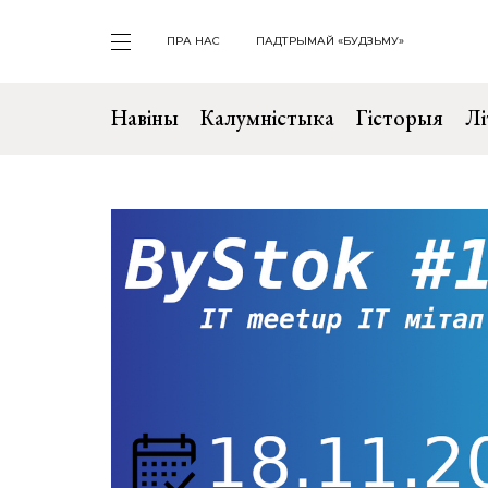
ПРА НАС
ПАДТРЫМАЙ «БУДЗЬМУ»
Навіны
Калумністыка
Гісторыя
Лі