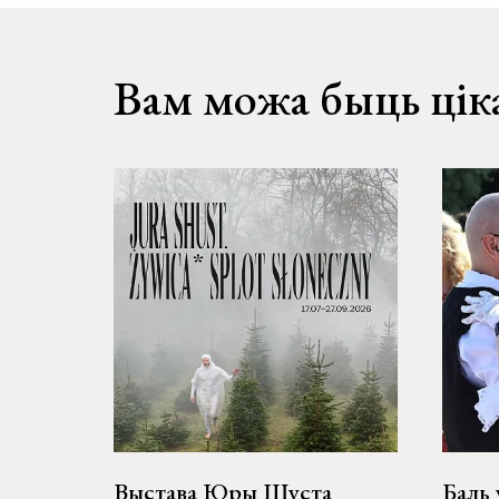
Вам можа быць цік
Выстава Юры Шуста
Баль 