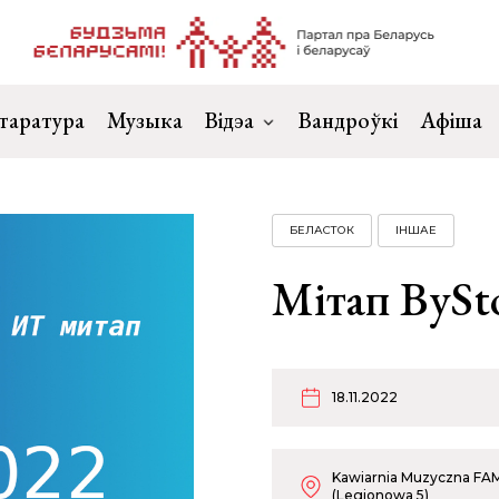
таратура
Музыка
Відэа
Вандроўкі
Афіша
БЕЛАСТОК
ІНШАЕ
Мітап BySt
18.11.2022
Kawiarnia Muzyczna FA
(Legionowa 5)