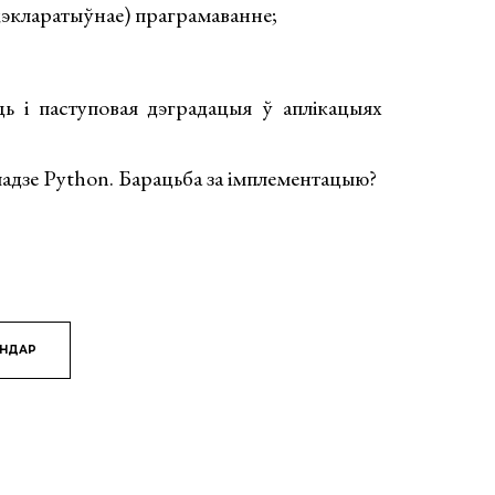
дэкларатыўнае) праграмаванне;
ць і паступовая дэградацыя ў аплікацыях
ладзе Python. Барацьба за імплементацыю?
ЯНДАР