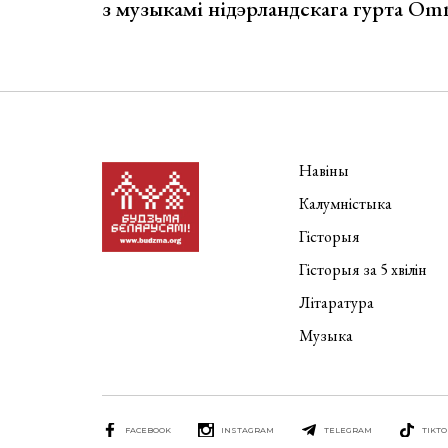
з музыкамі нідэрландскага гурта Om
Навіны
Калумністыка
Гісторыя
Гісторыя за 5 хвілін
Літаратура
Музыка
FACEBOOK
INSTAGRAM
TELEGRAM
TIKTO