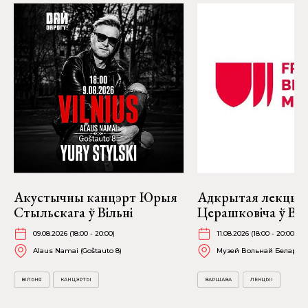
Акустычны канцэрт Юрыя
Адкрытая лекцыя
Стыльскага ў Вільні
Церашковіча ў Ва
09.08.2026 (18:00 - 20:00)
11.08.2026 (18:00 - 20:00)
Alaus Namai (Goštauto 8)
Музей Вольнай Беларусі (F
ВІЛЬНЯ
КАНЦЭРТЫ
ВАРШАВА
ЛЕКЦЫІ