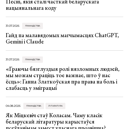
Песні, якія сталі часткай беларускага
нацыянальнага коду
31.07.2026
ГРАМАДСТВА
Гайд па малавядомых магчымасцях ChatGPT,
Gemini і Claude
31.07.2026
ГРАМАДСТВА
«Граючы бязглуздыя ролі нязломных людзей,
мы можам страціць тое важнае, што ў нас
ёсць»: Ганна Златкоўская пра права на боль і
слабасць у эміграцыі
04.08.2026
ГРАМАДСТВА
ЛІТАРАТУРА
Як Міцкевіч стаў Коласам. Чаму класік
беларускай літаратуры карыстаўся
псеўданімам замест уласнага прозвішча?