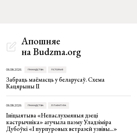
Апошняе
на Budzma.org
06.08.2026
ГРАМАДСТВА
ГІСТОРЫЯ
Забраць маёмасць у беларусаў. Схема
Кацярыны ІІ
06.08.2026
ГРАМАДСТВА
ЛІТАРАТУРА
Ініцыятыва «Непаслухмяныя дзеці
кастрычніка» агучыла паэму Уладзіміра
Дубоўкі «І пурпуровых ветразей узвівы...»