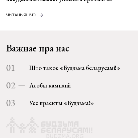
ЧЫТАЦЬ ЯШЧЭ
Важнае пра нас
01
Што такое «Будзьма беларусамі!»
02
Асобы кампаніі
03
Усе праекты «Будзьма!»