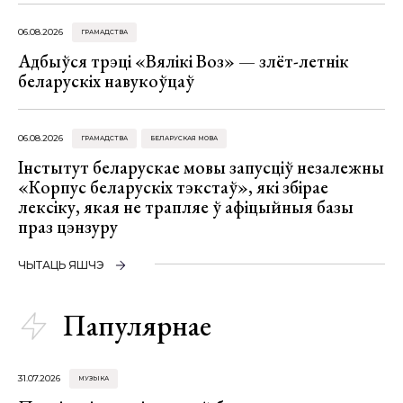
06.08.2026
ГРАМАДСТВА
Адбыўся трэці «Вялікі Воз» — злёт-летнік
беларускіх навукоўцаў
06.08.2026
ГРАМАДСТВА
БЕЛАРУСКАЯ МОВА
Інстытут беларускае мовы запусціў незалежны
«Корпус беларускіх тэкстаў», які збірае
лексіку, якая не трапляе ў афіцыйныя базы
праз цэнзуру
ЧЫТАЦЬ ЯШЧЭ
Папулярнае
31.07.2026
МУЗЫКА