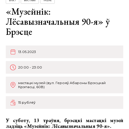
БРЭСТ
ВЫСТАВЫ
ІНШАЕ
«Музейнік:
Лёсавызначальныя 90-я» ў
Брэсце
13.05.2023
20:00 - 23:00
мастацкі музей (вул. Герояў Абароны Брэсцкай
Крэпасці, 60В)
15 рублёў
У суботу, 13 траўня, брэсцкі мастацкі музей
ладзіць
«Музейнік: Лёсавызначальныя 90-я».