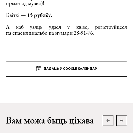
прызы ад музея)!
Квіткі —
15 рублёў.
А каб узяць удзел у квізе, рэгіструйцеся
па
спасылцы
альбо па нумары 28-91-76.
ДАДАЦЬ У GOOGLE КАЛЯНДАР
Вам можа быць цікава