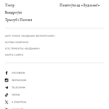
Тэатр
Паштоўкі ад «Будзьма!»
Вандроўкі
Трызуб і Пагоня
ШТО ТАКОЕ «БУДЗЬМА БЕЛАРУСАМІ!»
АСОБЫ КАМПАНІІ
УСЕ ПРАЕКТЫ «БУДЗЬМА!»
КАРТА САЙТА
FACEBOOK
INSTAGRAM
TELEGRAM
TIKTOK
X (TWITTER)