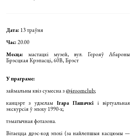
Дата:
13 траўня
Час:
20.00
Месца:
мастацкі музей, вул. Герояў Абароны
Брэсцкая Крэпасці, 60В, Брэст
У праграме:
займальны квіз сумесна з
@4roomclub
;
канцэрт з удзелам
Ігара Пашачкі
і віртуальная
экскурсія ў эпоху 1990-х;
тэматычная фотазона.
Вітаецца дрэс-код эпохі (за найлепшыя касцюмы —