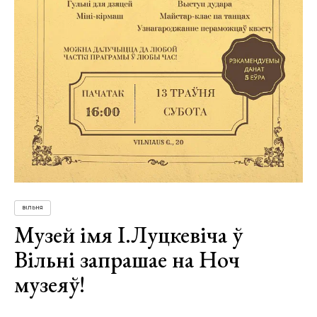
ВІЛЬНЯ
Музей імя І.Луцкевіча ў
Вільні запрашае на Ноч
музеяў!