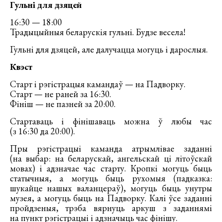
Гульні для дзяцей
16:30 — 18:00
Традыцыйныя беларускія гульні. Будзе весела!
Гульні для дзяцей, але далучацца могуць і дарослыя.
Квэст
Старт і рэгістрацыя камандаў — на Падворку.
Старт — не раней за 16:30.
Фініш — не пазней за 20:00.
Стартаваць і фінішаваць можна ў любы час
(з 16:30 да 20:00).
Пры рэгістрацыі каманда атрымлівае заданні
(на выбар: на беларускай, ангельскай ці літоўскай
мовах) і адзначае час старту. Кропкі могуць быць
статычныя, а могуць быць рухомыя (падказка:
шукайце нашых валанцераў), могуць быць унутры
музея, а могуць быць на Падворку. Калі ўсе заданні
пройдзеныя, трэба вярнуць аркуш з заданнямі
на пункт рэгістрацыі і адзначыць час фінішу.