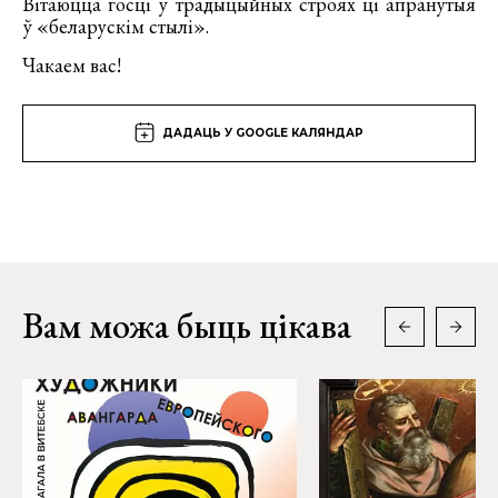
Вітаюцца госці ў традыцыйных строях ці апранутыя
ў «беларускім стылі».
Чакаем вас!
ДАДАЦЬ У GOOGLE КАЛЯНДАР
Вам можа быць цікава