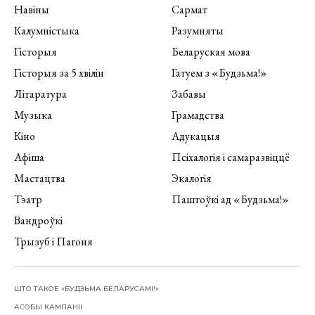
Навіны
Сармат
Калумністыка
Разумняты
Гісторыя
Беларуская мова
Гісторыя за 5 хвілін
Гатуем з «Будзьма!»
Літаратура
Забавы
Музыка
Грамадства
Кіно
Адукацыя
Афіша
Псіхалогія і самаразвіццё
Мастацтва
Экалогія
Тэатр
Паштоўкі ад «Будзьма!»
Вандроўкі
Трызуб і Пагоня
ШТО ТАКОЕ «БУДЗЬМА БЕЛАРУСАМІ!»
АСОБЫ КАМПАНІІ