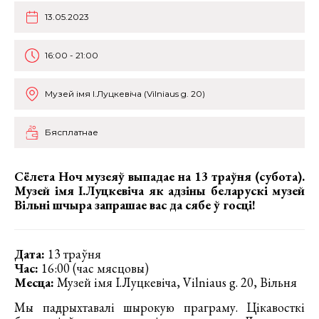
13.05.2023
16:00 - 21:00
Музей імя І.Луцкевіча (Vilniaus g. 20)
Бясплатнае
Сёлета Ноч музеяў выпадае на 13 траўня (субота).
Музей імя І.Луцкевіча як адзіны беларускі музей
Вільні шчыра запрашае вас да сябе ў госці!
Дата:
13 траўня
Час:
16:00 (час мясцовы)
Месца:
Музей імя І.Луцкевіча, Vilniaus g. 20, Вільня
Мы падрыхтавалі шырокую праграму. Цікавосткі