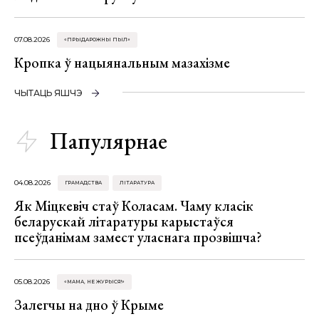
07.08.2026
«ПРЫДАРОЖНЫ ПЫЛ»
Кропка ў нацыянальным мазахізме
ЧЫТАЦЬ ЯШЧЭ
Папулярнае
04.08.2026
ГРАМАДСТВА
ЛІТАРАТУРА
Як Міцкевіч стаў Коласам. Чаму класік
беларускай літаратуры карыстаўся
псеўданімам замест уласнага прозвішча?
05.08.2026
«МАМА, НЕ ЖУРЫСЯ!»
Залегчы на дно ў Крыме