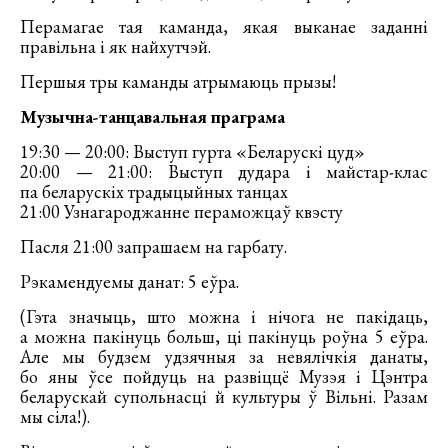
Перамагае тая каманда, якая выканае заданні
правільна і як найхутчэй.
Першыя тры каманды атрымаюць прызы!
Музычна-танцавальная праграма
19:30 — 20:00: Выступ гурта «Беларускі цуд»
20:00 — 21:00: Выступ дудара і майстар-клас
па беларускіх традыцыйных танцах
21:00 Узнагароджанне пераможцаў квэсту
Пасля 21:00 запрашаем на гарбату.
Рэкамендуемы данат: 5 еўра.
(Гэта значыць, што можна і нічога не пакідаць,
а можна пакінуць больш, ці пакінуць роўна 5 еўра.
Але мы будзем удзячныя за невялічкія данаты,
бо яны ўсе пойдуць на развіццё Музэя і Цэнтра
беларускай супольнасці й культуры ў Вільні. Разам
мы сіла!).