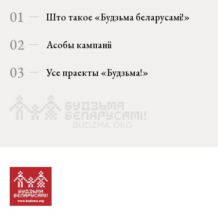
01
Што такое «Будзьма беларусамі!»
02
Асобы кампаніі
03
Усе праекты «Будзьма!»