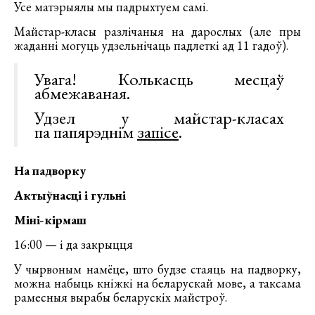
Усе матэрыялы мы падрыхтуем самі.
Майстар-класы разлічаныя на дарослых (але пры
жаданні могуць удзельнічаць падлеткі ад 11 гадоў).
Увага! Колькасць месцаў
абмежаваная.
Удзел у майстар-класах
па папярэднім
запісе
.
На падворку
Актыўнасці і гульні
Міні-кірмаш
16:00 — і да закрыцця
У чырвоным намёце, што будзе стаяць на падворку,
можна набыць кніжкі на беларускай мове, а таксама
рамесныя вырабы беларускіх майстроў.