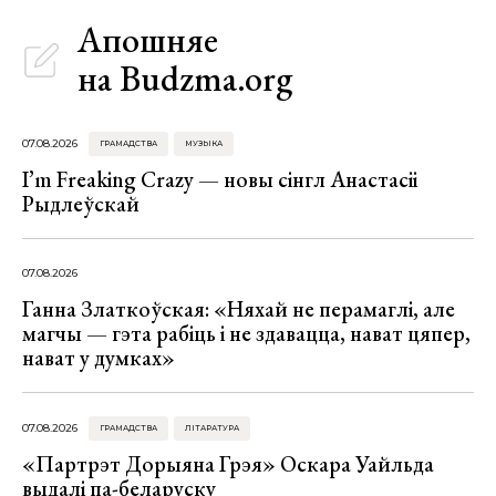
Апошняе
на Budzma.org
07.08.2026
ГРАМАДСТВА
МУЗЫКА
I’m Freaking Crazy — новы сінгл Анастасіі
Рыдлеўскай
07.08.2026
Ганна Златкоўская: «Няхай не перамаглі, але
магчы — гэта рабіць і не здавацца, нават цяпер,
нават у думках»
07.08.2026
ГРАМАДСТВА
ЛІТАРАТУРА
«Партрэт Дорыяна Грэя» Оскара Уайльда
выдалі па-беларуску