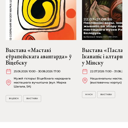
Выстава «Мастакі
Выстава «Пасланні
еўрапейскага авангарда» ў
Іканапіс і алтарн
Віцебску
у Мінску
25.06.2026 10:00 - 30.08.2026 17:00
22.07.2026 11:00 - 31.08.2026
Музей гісторыі Віцебскага народнага
Нацыянальны мастацкі 
мастацкага вучылішча (вул. Марка
(выставачны корпус) (К. 
Шагала, 5А)
МІНСК
ВЫСТАВЫ
ВІЦЕБСК
ВЫСТАВЫ