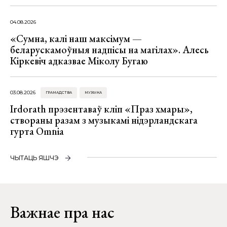
04.08.2026
«Сумна, калі наш максімум —
беларускамоўныя надпісы на магілах». Алесь
Кіркевіч адказвае Міколу Бугаю
03.08.2026
ГРАМАДСТВА
МУЗЫКА
Irdorath прэзентаваў кліп «Праз хмары»,
створаны разам з музыкамі нідэрландскага
гурта Omnia
ЧЫТАЦЬ ЯШЧЭ
Важнае пра нас