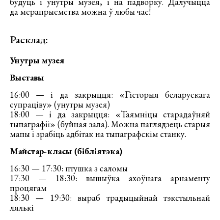
будуць і ўнутры музея, і на падворку. Далучыцца
да мерапрыемства можна ў любы час!
Расклад:
Унутры музея
Выставы
16:00 — і да закрыцця: «Гісторыя беларускага
супраціву» (унутры музея)
18:00 — і да закрыцця: «Таямніцы старадаўняй
тыпаграфіі» (буйная зала). Можна паглядзець старыя
мапы і зрабіць адбітак на тыпаграфскім станку.
Майстар-класы (бібліятэка)
16:30 — 17:30: птушка з саломы
17:30 — 18:30: вышыўка ахоўнага арнаменту
процягам
18:30 — 19:30: выраб традыцыйнай тэкстыльнай
лялькі