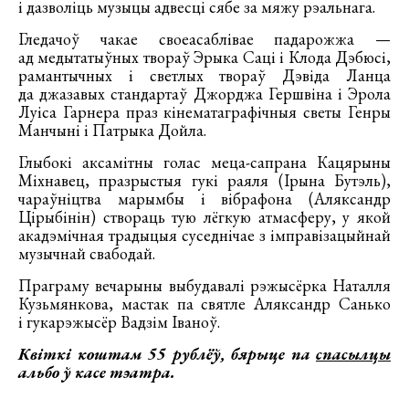
і дазволіць музыцы адвесці сябе за мяжу рэальнага.
Гледачоў чакае своеасаблівае падарожжа —
ад медытатыўных твораў Эрыка Саці і Клода Дэбюсі,
рамантычных і светлых твораў Дэвіда Ланца
да джазавых стандартаў Джорджа Гершвіна і Эрола
Луіса Гарнера праз кінематаграфічныя светы Генры
Манчыні і Патрыка Дойла.
Глыбокі аксамітны голас меца-сапрана Кацярыны
Міхнавец, празрыстыя гукі раяля (Ірына Бутэль),
чараўніцтва марымбы і вібрафона (Аляксандр
Цірыбінін) створаць тую лёгкую атмасферу, у якой
акадэмічная традыцыя суседнічае з імправізацыйнай
музычнай свабодай.
Праграму вечарыны выбудавалі рэжысёрка Наталля
Кузьмянкова, мастак па святле Аляксандр Санько
і гукарэжысёр Вадзім Іваноў.
Квіткі коштам 55 рублёў, бярыце па
спасылцы
альбо ў касе тэатра.