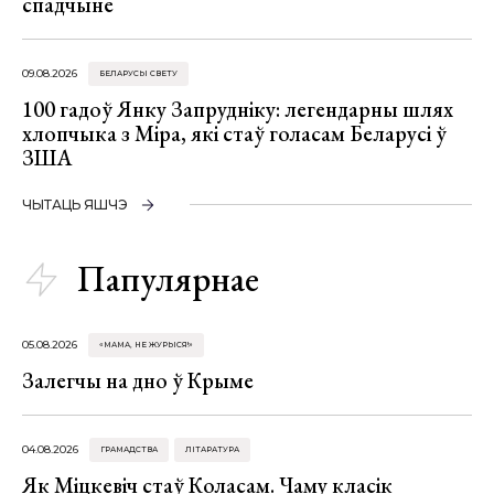
спадчыне
09.08.2026
БЕЛАРУСЫ СВЕТУ
100 гадоў Янку Запрудніку: легендарны шлях
хлопчыка з Міра, які стаў голасам Беларусі ў
ЗША
ЧЫТАЦЬ ЯШЧЭ
Папулярнае
05.08.2026
«МАМА, НЕ ЖУРЫСЯ!»
Залегчы на дно ў Крыме
04.08.2026
ГРАМАДСТВА
ЛІТАРАТУРА
Як Міцкевіч стаў Коласам. Чаму класік