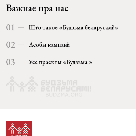
Важнае пра нас
01
Што такое «Будзьма беларусамі!»
02
Асобы кампаніі
03
Усе праекты «Будзьма!»