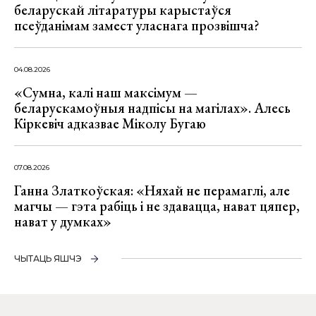
беларускай літаратуры карыстаўся
псеўданімам замест уласнага прозвішча?
04.08.2026
«Сумна, калі наш максімум —
беларускамоўныя надпісы на магілах». Алесь
Кіркевіч адказвае Міколу Бугаю
07.08.2026
Ганна Златкоўская: «Няхай не перамаглі, але
магчы — гэта рабіць і не здавацца, нават цяпер,
нават у думках»
ЧЫТАЦЬ ЯШЧЭ