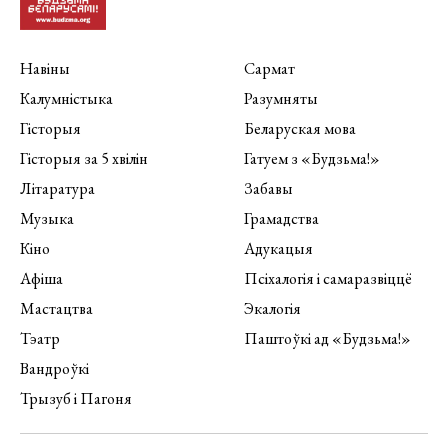
Навіны
Сармат
Калумністыка
Разумняты
Гісторыя
Беларуская мова
Гісторыя за 5 хвілін
Гатуем з «Будзьма!»
Літаратура
Забавы
Музыка
Грамадства
Кіно
Адукацыя
Афіша
Псіхалогія і самаразвіццё
Мастацтва
Экалогія
Тэатр
Паштоўкі ад «Будзьма!»
Вандроўкі
Трызуб і Пагоня