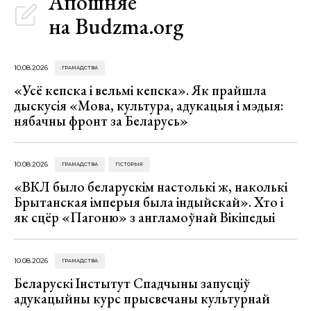
Апошняе
на Budzma.org
10.08.2026
ГРАМАДСТВА
«Усё кепска і вельмі кепска». Як прайшла
дыскусія «Мова, культура, адукацыя і мэдыя:
нябачны фронт за Беларусь»
10.08.2026
ГРАМАДСТВА
ГІСТОРЫЯ
«ВКЛ было беларускім настолькі ж, наколькі
Брытанская імперыя была індыйскай». Хто і
як сцёр «Пагоню» з англамоўнай Вікіпедыі
10.08.2026
ГРАМАДСТВА
Беларускі Інстытут Спадчыны запусціў
адукацыйны курс прысвечаны культурнай