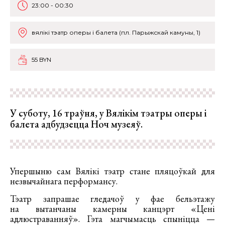
23:00 - 00:30
вялікі тэатр оперы і балета (пл. Парыжскай камуны, 1)
55 BYN
У суботу, 16 траўня, у Вялікім тэатры оперы і
балета адбудзецца Ноч музеяў.
Упершыню сам Вялікі тэатр стане пляцоўкай для
незвычайнага перформансу.
Тэатр запрашае гледачоў у фае бельэтажу
на вытанчаны камерны канцэрт «Цені
адлюстраванняў». Гэта магчымасць спыніцца —