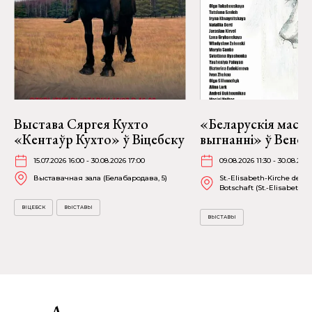
Выстава Сяргея Кухто
«Беларускія маста
«Кентаўр Кухто» ў Віцебску
выгнанні» ў Вене
15.07.2026 16:00 - 30.08.2026 17:00
09.08.2026 11:30 - 30.08.202
Выставачная зала (Белабародава, 5)
St.-Elisabeth-Kirche der P
Botschaft (St.-Elisabethpla
ВІЦЕБСК
ВЫСТАВЫ
ВЫСТАВЫ