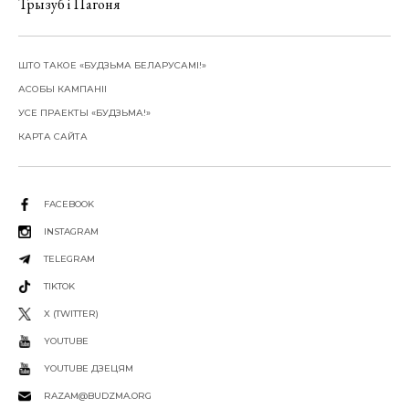
Трызуб і Пагоня
ШТО ТАКОЕ «БУДЗЬМА БЕЛАРУСАМІ!»
АСОБЫ КАМПАНІІ
УСЕ ПРАЕКТЫ «БУДЗЬМА!»
КАРТА САЙТА
FACEBOOK
INSTAGRAM
TELEGRAM
TIKTOK
X (TWITTER)
YOUTUBE
YOUTUBE ДЗЕЦЯМ
RAZAM@BUDZMA.ORG