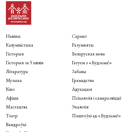
Навіны
Сармат
Калумністыка
Разумняты
Гісторыя
Беларуская мова
Гісторыя за 5 хвілін
Гатуем з «Будзьма!»
Літаратура
Забавы
Музыка
Грамадства
Кіно
Адукацыя
Афіша
Псіхалогія і самаразвіццё
Мастацтва
Экалогія
Тэатр
Паштоўкі ад «Будзьма!»
Вандроўкі