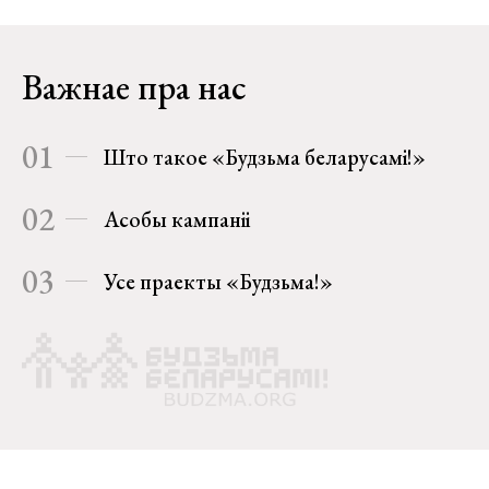
Важнае пра нас
01
Што такое «Будзьма беларусамі!»
02
Асобы кампаніі
03
Усе праекты «Будзьма!»