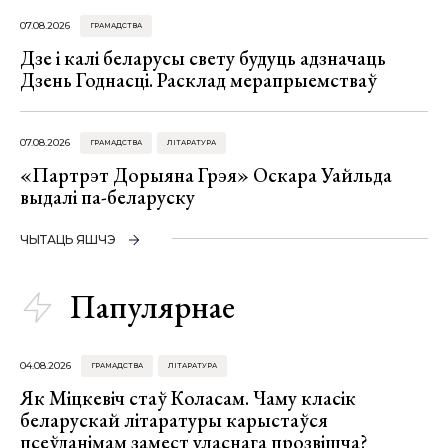
07.08.2026
ГРАМАДСТВА
Дзе і калі беларусы свету будуць адзначаць
Дзень Годнасці. Расклад мерапрыемстваў
07.08.2026
ГРАМАДСТВА
ЛІТАРАТУРА
«Партрэт Дорыяна Грэя» Оскара Уайльда
выдалі па-беларуску
ЧЫТАЦЬ ЯШЧЭ
Папулярнае
04.08.2026
ГРАМАДСТВА
ЛІТАРАТУРА
Як Міцкевіч стаў Коласам. Чаму класік
беларускай літаратуры карыстаўся
псеўданімам замест уласнага прозвішча?