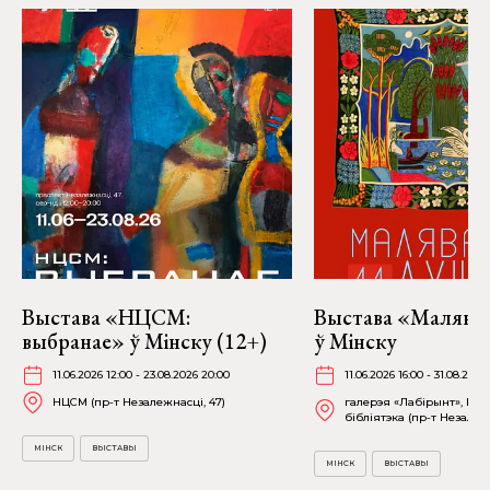
Выстава «НЦСМ:
Выстава «Малява
выбранае» ў Мінску (12+)
ў Мінску
11.06.2026 12:00 - 23.08.2026 20:00
11.06.2026 16:00 - 31.08.2026
НЦСМ (пр-т Незалежнасці, 47)
галерэя «Лабірынт», На
бібліятэка (пр-т Незалежн
МІНСК
ВЫСТАВЫ
МІНСК
ВЫСТАВЫ