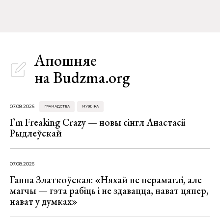
Апошняе
на Budzma.org
07.08.2026
ГРАМАДСТВА
МУЗЫКА
I’m Freaking Crazy — новы сінгл Анастасіі
Рыдлеўскай
07.08.2026
Ганна Златкоўская: «Няхай не перамаглі, але
магчы — гэта рабіць і не здавацца, нават цяпер,
нават у думках»