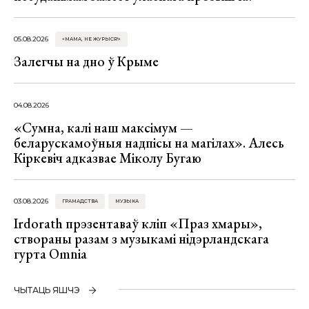
05.08.2026
«МАМА, НЕ ЖУРЫСЯ!»
Залегчы на дно ў Крыме
04.08.2026
«Сумна, калі наш максімум —
беларускамоўныя надпісы на магілах». Алесь
Кіркевіч адказвае Міколу Бугаю
03.08.2026
ГРАМАДСТВА
МУЗЫКА
Irdorath прэзентаваў кліп «Праз хмары»,
створаны разам з музыкамі нідэрландскага
гурта Omnia
ЧЫТАЦЬ ЯШЧЭ