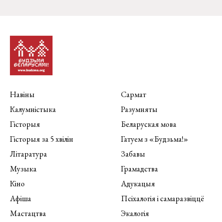
Навіны
Сармат
Калумністыка
Разумняты
Гісторыя
Беларуская мова
Гісторыя за 5 хвілін
Гатуем з «Будзьма!»
Літаратура
Забавы
Музыка
Грамадства
Кіно
Адукацыя
Афіша
Псіхалогія і самаразвіццё
Мастацтва
Экалогія