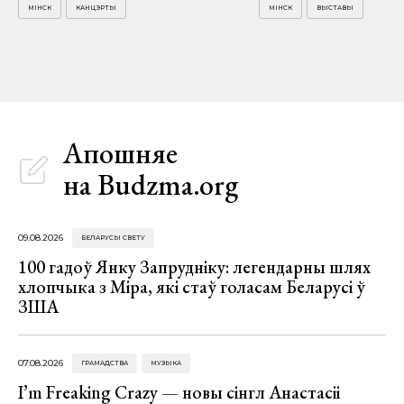
МІНСК
КАНЦЭРТЫ
МІНСК
ВЫСТАВЫ
Апошняе
на Budzma.org
09.08.2026
БЕЛАРУСЫ СВЕТУ
100 гадоў Янку Запрудніку: легендарны шлях
хлопчыка з Міра, які стаў голасам Беларусі ў
ЗША
07.08.2026
ГРАМАДСТВА
МУЗЫКА
I’m Freaking Crazy — новы сінгл Анастасіі