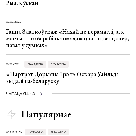
Рыдлеўскай
07.08.2026
Ганна Златкоўская: «Няхай не перамаглі, але
магчы — гэта рабіць і не здавацца, нават цяпер,
нават у думках»
07.08.2026
ГРАМАДСТВА
ЛІТАРАТУРА
«Партрэт Дорыяна Грэя» Оскара Уайльда
выдалі па-беларуску
ЧЫТАЦЬ ЯШЧЭ
Папулярнае
04.08.2026
ГРАМАДСТВА
ЛІТАРАТУРА