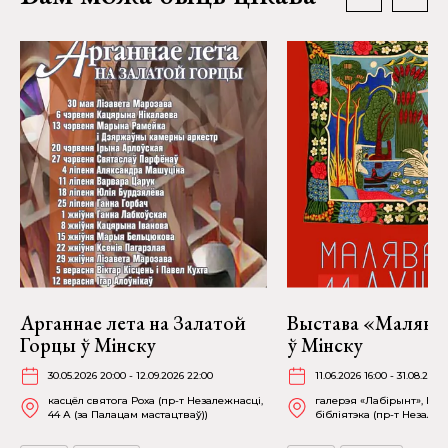
Арганнае лета на Залатой
Выстава «Малява
Горцы ў Мінску
ў Мінску
30.05.2026 20:00 - 12.09.2026 22:00
11.06.2026 16:00 - 31.08.2026
касцёл святога Роха (пр-т Незалежнасці,
галерэя «Лабірынт», На
44 А (за Палацам мастацтваў))
бібліятэка (пр-т Незалежн