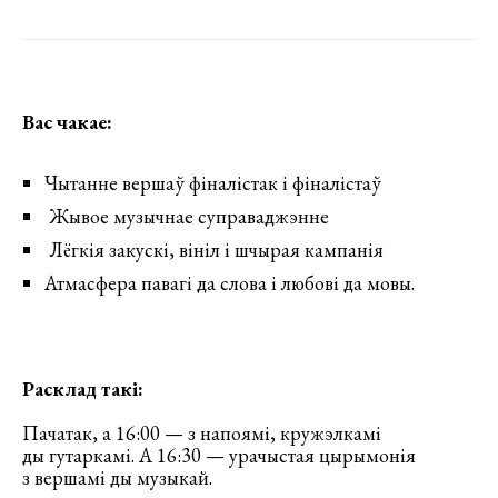
Вас чакае:
Чытанне вершаў фіналістак і фіналістаў
Жывое музычнае суправаджэнне
Лёгкія закускі, вініл і шчырая кампанія
Атмасфера павагі да слова і любові да мовы.
Расклад такі:
Пачатак, а 16:00 — з напоямі, кружэлкамі
ды гутаркамі. А 16:30 — урачыстая цырымонія
з вершамі ды музыкай.