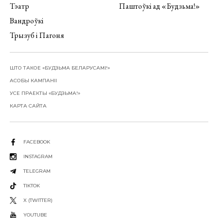
Тэатр
Паштоўкі ад «Будзьма!»
Вандроўкі
Трызуб і Пагоня
ШТО ТАКОЕ «БУДЗЬМА БЕЛАРУСАМІ!»
АСОБЫ КАМПАНІІ
УСЕ ПРАЕКТЫ «БУДЗЬМА!»
КАРТА САЙТА
FACEBOOK
INSTAGRAM
TELEGRAM
TIKTOK
X (TWITTER)
YOUTUBE