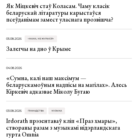
Як Міцкевіч стаў Коласам. Чаму класік
беларускай літаратуры карыстаўся
псеўданімам замест уласнага прозвішча?
05.08.2026
«МАМА, НЕ ЖУРЫСЯ!»
Залегчы на дно ў Крыме
04.08.2026
«Сумна, калі наш максімум —
беларускамоўныя надпісы на магілах». Алесь
Кіркевіч адказвае Міколу Бугаю
03.08.2026
ГРАМАДСТВА
МУЗЫКА
Irdorath прэзентаваў кліп «Праз хмары»,
створаны разам з музыкамі нідэрландскага
гурта Omnia