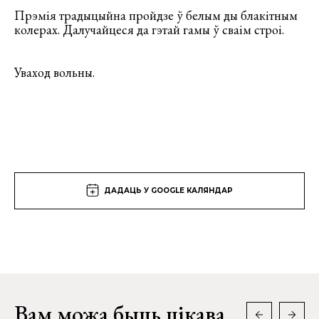
Прэмія традыцыйна пройдзе ў белым ды блакітным
колерах. Далучайцеся да гэтай гамы ў сваім строі.
Уваход вольны.
ДАДАЦЬ У GOOGLE КАЛЯНДАР
Вам можа быць цікава