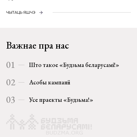
ЧЫТАЦЬ ЯШЧЭ
Важнае пра нас
01
Што такое «Будзьма беларусамі!»
02
Асобы кампаніі
03
Усе праекты «Будзьма!»