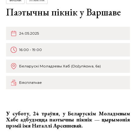
ВАРШАВА
ЛІТАРАТУРА
Паэтычны пікнік у Варшаве
24.05.2025
16:00 - 19:00
Беларускі Моладзевы Хаб (Dożynkowa, 6a)
Бясплатнае
У суботу, 24 траўня, у Беларускім Моладзевым
Хабе адбудзецца
паэтычны пікнік — цырымонія
прэміі імя Наталлі Арсенневай.