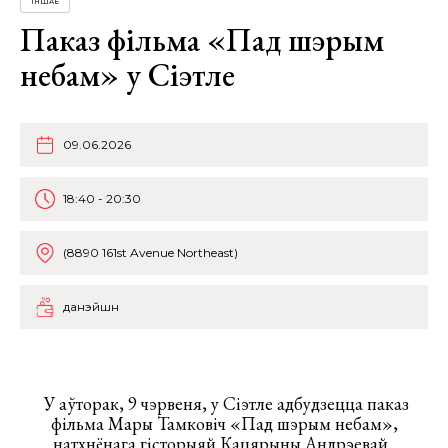
ІНШАЕ
Паказ фільма «Пад шэрым
небам» у Сіэтле
09.06.2026
18:40 - 20:30
(8890 161st Avenue Northeast)
данэйшн
У аўторак, 9 чэрвеня, у Сіэтле адбудзецца паказ
фільма Мары Тамковіч «Пад шэрым небам»,
натхнёнага гісторыяй Кацярыны Андрэевай.