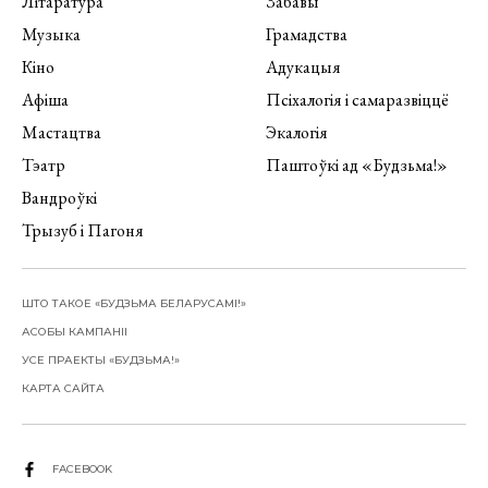
Літаратура
Забавы
Музыка
Грамадства
Кіно
Адукацыя
Афіша
Псіхалогія і самаразвіццё
Мастацтва
Экалогія
Тэатр
Паштоўкі ад «Будзьма!»
Вандроўкі
Трызуб і Пагоня
ШТО ТАКОЕ «БУДЗЬМА БЕЛАРУСАМІ!»
АСОБЫ КАМПАНІІ
УСЕ ПРАЕКТЫ «БУДЗЬМА!»
КАРТА САЙТА
FACEBOOK