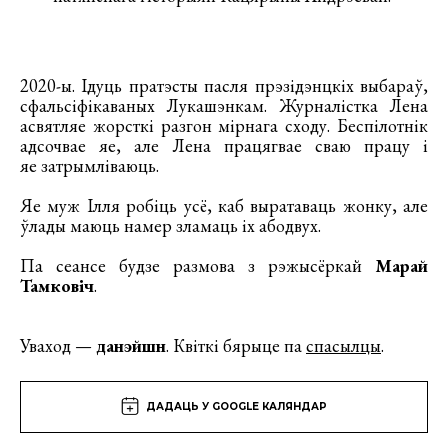
2020-ы. Ідуць пратэсты пасля прэзідэнцкіх выбараў,
сфальсіфікаваных Лукашэнкам. Журналістка Лена
асвятляе жорсткі разгон мірнага сходу. Беспілотнік
адсочвае яе, але Лена працягвае сваю працу і
яе затрымліваюць.
Яе муж Ілля робіць усё, каб выратаваць жонку, але
ўлады маюць намер зламаць іх абодвух.
Па сеансе будзе размова з рэжысёркай
Марай
Тамковіч
.
Уваход —
данэйшн
. Квіткі бярыце па
спасылцы
.
ДАДАЦЬ У GOOGLE КАЛЯНДАР