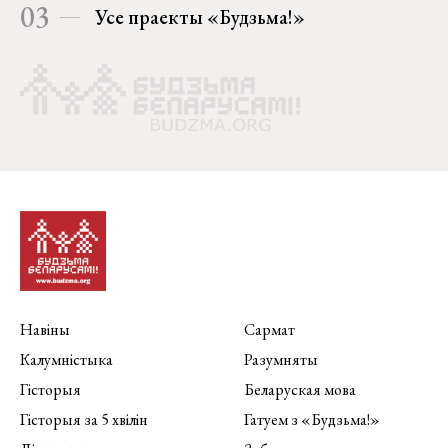
03
Усе праекты «Будзьма!»
Навіны
Сармат
Калумністыка
Разумняты
Гісторыя
Беларуская мова
Гісторыя за 5 хвілін
Гатуем з «Будзьма!»