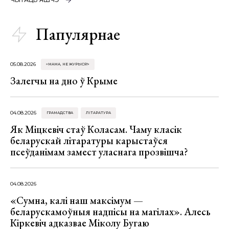
Папулярнае
05.08.2026
«МАМА, НЕ ЖУРЫСЯ!»
Залегчы на дно ў Крыме
04.08.2026
ГРАМАДСТВА
ЛІТАРАТУРА
Як Міцкевіч стаў Коласам. Чаму класік
беларускай літаратуры карыстаўся
псеўданімам замест уласнага прозвішча?
04.08.2026
«Сумна, калі наш максімум —
беларускамоўныя надпісы на магілах». Алесь
Кіркевіч адказвае Міколу Бугаю