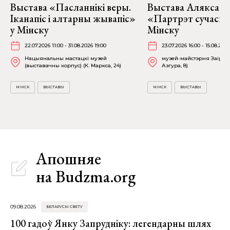
Выстава «Пасланнікі веры.
Выстава Аляксан
Іканапіс і алтарны жывапіс»
«Партрэт сучасні
у Мінску
Мінску
22.07.2026 11:00 - 31.08.2026 19:00
23.07.2026 16:00 - 15.08.2026
Нацыянальны мастацкі музей
музей-майстэрня Заіра А
(выставачны корпус) (К. Маркса, 24)
Азгура, 8)
МІНСК
ВЫСТАВЫ
МІНСК
ВЫСТАВЫ
Апошняе
на Budzma.org
09.08.2026
БЕЛАРУСЫ СВЕТУ
100 гадоў Янку Запрудніку: легендарны шлях