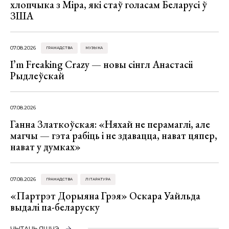
хлопчыка з Міра, які стаў голасам Беларусі ў
ЗША
07.08.2026
ГРАМАДСТВА
МУЗЫКА
I’m Freaking Crazy — новы сінгл Анастасіі
Рыдлеўскай
07.08.2026
Ганна Златкоўская: «Няхай не перамаглі, але
магчы — гэта рабіць і не здавацца, нават цяпер,
нават у думках»
07.08.2026
ГРАМАДСТВА
ЛІТАРАТУРА
«Партрэт Дорыяна Грэя» Оскара Уайльда
выдалі па-беларуску
ЧЫТАЦЬ ЯШЧЭ