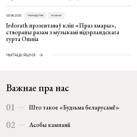
03.08.2026
ГРАМАДСТВА
МУЗЫКА
Irdorath прэзентаваў кліп «Праз хмары»,
створаны разам з музыкамі нідэрландскага
гурта Omnia
ЧЫТАЦЬ ЯШЧЭ
Важнае пра нас
01
Што такое «Будзьма беларусамі!»
02
Асобы кампаніі