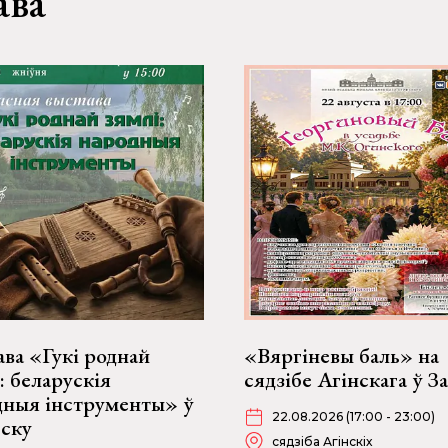
ава
ва «Гукі роднай
«Вяргіневы баль» на
: беларускія
сядзібе Агінскага ў З
дныя інструменты» ў
22.08.2026 (17:00 - 23:00)
бску
сядзіба Агінскіх