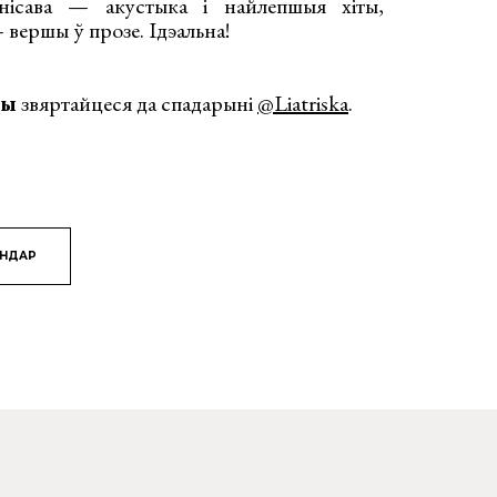
ісава — акустыка і найлепшыя хіты,
вершы ў прозе. Ідэальна!
ры
звяртайцеся да спадарыні
@Liatriska
.
ЯНДАР