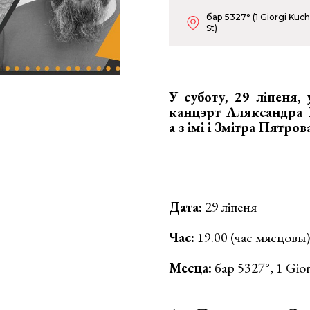
бар 5327° (1 Giorgi Kuchi
St)
У суботу, 29 ліпеня, 
канцэрт Аляксандра П
а з імі і Змітра Пятро
Дата:
29 ліпеня
Час:
19.00 (час мясцовы)
Месца:
бар 5327°, 1 Giorg