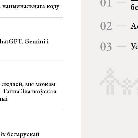
01
га нацыянальнага коду
б
02
А
hatGPT, Gemini і
03
У
х людзей, мы можам
»: Ганна Златкоўская
цыі
ік беларускай