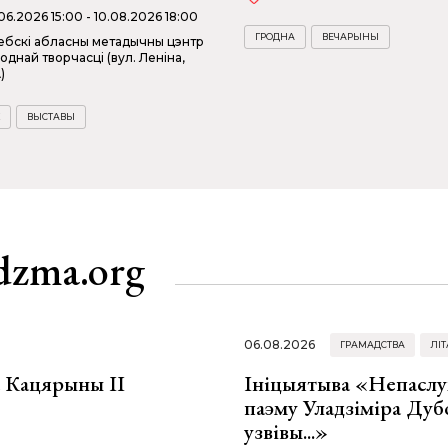
06.2026 15:00 - 10.08.2026 18:00
ГРОДНА
ВЕЧАРЫНЫ
ебскі абласны метадычны цэнтр
однай творчасці (вул. Леніна,
)
ВЫСТАВЫ
dzma.org
06.08.2026
ГРАМАДСТВА
ЛІТ
а Кацярыны ІІ
Ініцыятыва «Непаслу
паэму Уладзіміра Дуб
узвівы...»