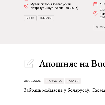
30.
Музей гісторыі беларускай
літаратуры (вул. Багдановіча, 13)
Віц
нар
35А
МІНСК
ВЫСТАВЫ
ВІЦЕБСК
Апошняе
на Bu
06.08.2026
ГРАМАДСТВА
ГІСТОРЫЯ
Забраць маёмасць у беларусаў. Схем