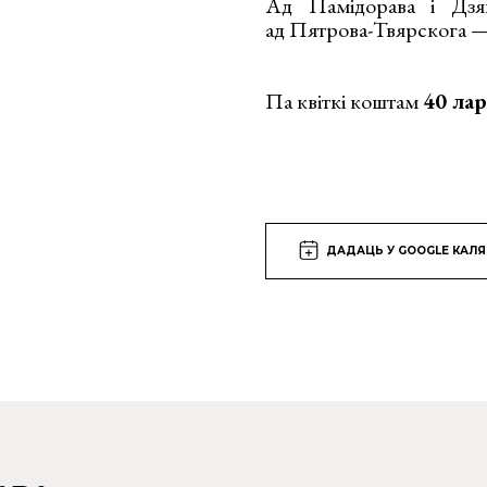
Ад Памідорава і Дзян
ад Пятрова-Твярскога — 
Па квіткі коштам
40 ла
ДАДАЦЬ У GOOGLE КАЛ