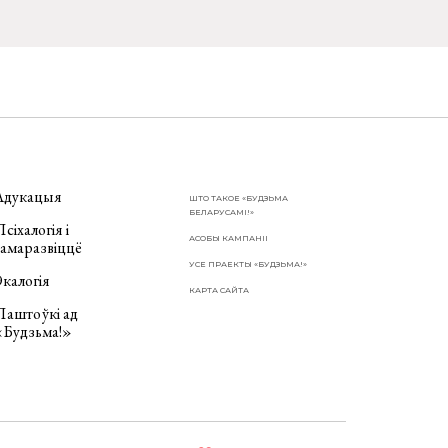
Адукацыя
ШТО ТАКОЕ «БУДЗЬМА
БЕЛАРУСАМІ!»
сіхалогія і
АСОБЫ КАМПАНІІ
самаразвіццё
УСЕ ПРАЕКТЫ «БУДЗЬМА!»
калогія
КАРТА САЙТА
Паштоўкі ад
«Будзьма!»