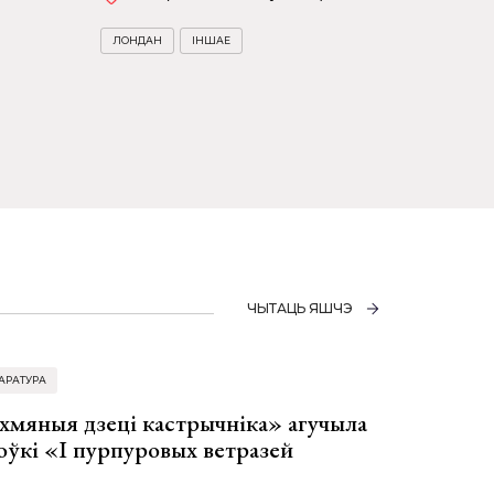
ЛОНДАН
ІНШАЕ
ЧЫТАЦЬ ЯШЧЭ
АРАТУРА
хмяныя дзеці кастрычніка» агучыла
оўкі «І пурпуровых ветразей