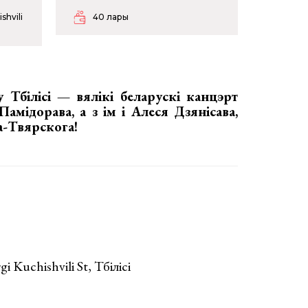
shvili
40 лары
у Тбілісі — вялікі беларускі канцэрт
амідорава, а з ім і Алеся Дзянісава,
ва-Твярскога!
i Kuchishvili St, Тбілісі