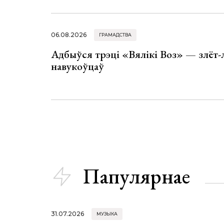
06.08.2026
ГРАМАДСТВА
Адбыўся трэці «Вялікі Воз» — злёт-
навукоўцаў
Папулярнае
31.07.2026
МУЗЫКА