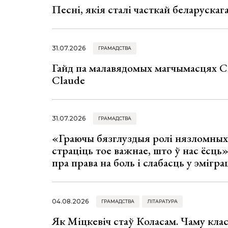
Песні, якія сталі часткай беларуска
31.07.2026
ГРАМАДСТВА
Гайд па малавядомых магчымасцях C
Claude
31.07.2026
ГРАМАДСТВА
«Граючы бязглуздыя ролі нязломны
страціць тое важнае, што ў нас ёсць
пра права на боль і слабасць у эмігра
04.08.2026
ГРАМАДСТВА
ЛІТАРАТУРА
Як Міцкевіч стаў Коласам. Чаму клас