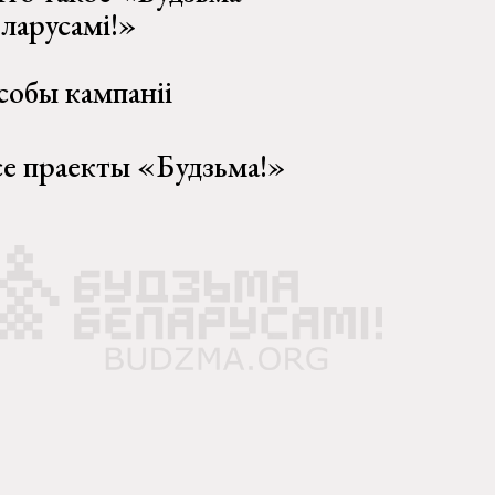
еларусамі!»
собы кампаніі
се праекты «Будзьма!»