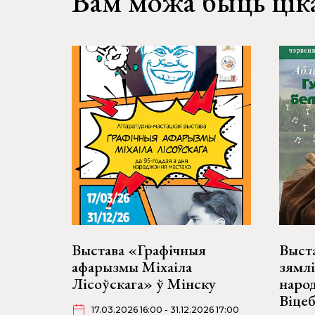
Вам можа быць цік
Выстава «Графічныя
Выста
афарызмы Міхаіла
зямлі
Лісоўскага» ў Мінску
наро
Віце
17.03.2026 16:00 - 31.12.2026 17:00