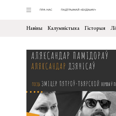
ПРА НАС
ПАДТРЫМАЙ «БУДЗЬМУ»
Навіны
Калумністыка
Гісторыя
Лі