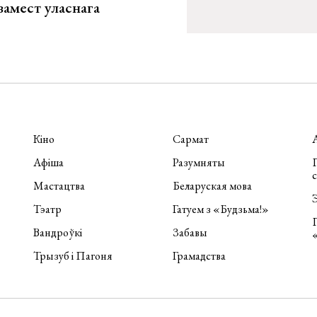
замест уласнага
Кіно
Сармат
Афіша
Разумняты
П
Мастацтва
Беларуская мова
Э
Тэатр
Гатуем з «Будзьма!»
Вандроўкі
Забавы
Трызуб і Пагоня
Грамадства