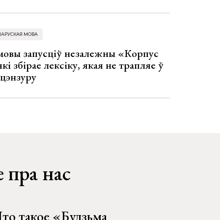
ЛАРУСКАЯ МОВА
 мовы запусціў незалежны «Корпус
кі збірае лексіку, якая не трапляе ў
 цэнзуру
 пра нас
то такое «Будзьма