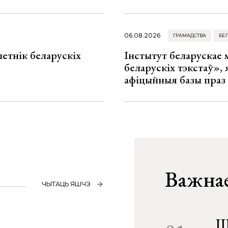
06.08.2026
ГРАМАДСТВА
БЕ
летнік беларускіх
Інстытут беларускае
беларускіх тэкстаў», я
афіцыйныя базы праз
Важнае
ЧЫТАЦЬ ЯШЧЭ
Ш