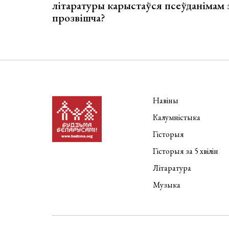
літаратуры карыстаўся псеўданімам 
прозвішча?
Навіны
Калумністыка
Гісторыя
Гісторыя за 5 хвілін
Літаратура
Музыка