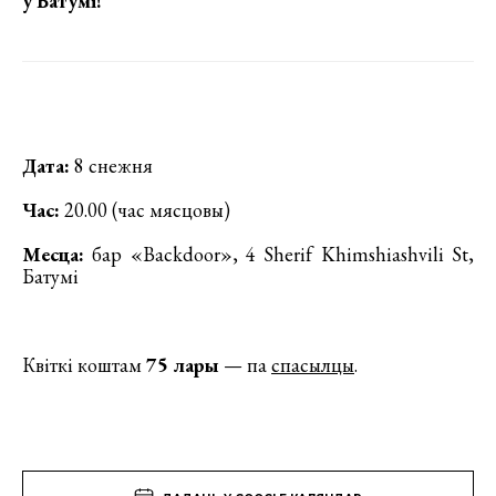
у Батумі!
Дата:
8 снежня
Час:
20.00 (час мясцовы)
Месца:
бар «Backdoor», 4 Sherif Khimshiashvili St,
Батумі
Квіткі коштам
75 лары
— па
спасылцы
.