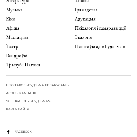
Літаратура
Забавы
Музыка
Грамадства
Кіно
Адукацыя
Афіша
Псіхалогія і самаразвіццё
Мастацтва
Экалогія
Тэатр
Паштоўкі ад «Будзьма!»
Вандроўкі
Трызуб і Пагоня
ШТО ТАКОЕ «БУДЗЬМА БЕЛАРУСАМІ!»
АСОБЫ КАМПАНІІ
УСЕ ПРАЕКТЫ «БУДЗЬМА!»
КАРТА САЙТА
FACEBOOK