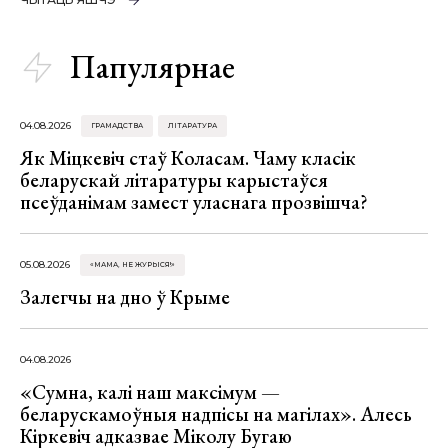
Папулярнае
04.08.2026
ГРАМАДСТВА
ЛІТАРАТУРА
Як Міцкевіч стаў Коласам. Чаму класік
беларускай літаратуры карыстаўся
псеўданімам замест уласнага прозвішча?
05.08.2026
«МАМА, НЕ ЖУРЫСЯ!»
Залегчы на дно ў Крыме
04.08.2026
«Сумна, калі наш максімум —
беларускамоўныя надпісы на магілах». Алесь
Кіркевіч адказвае Міколу Бугаю