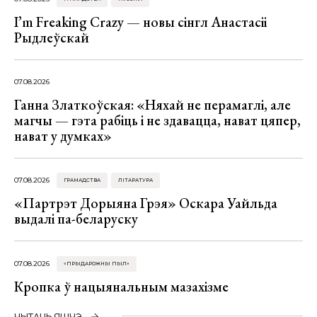
I’m Freaking Crazy — новы сінгл Анастасіі
Рыдлеўскай
07.08.2026
Ганна Златкоўская: «Няхай не перамаглі, але
магчы — гэта рабіць і не здавацца, нават цяпер,
нават у думках»
07.08.2026
ГРАМАДСТВА
ЛІТАРАТУРА
«Партрэт Дорыяна Грэя» Оскара Уайльда
выдалі па-беларуску
07.08.2026
«ПРЫДАРОЖНЫ ПЫЛ»
Кропка ў нацыянальным мазахізме
ЧЫТАЦЬ ЯШЧЭ