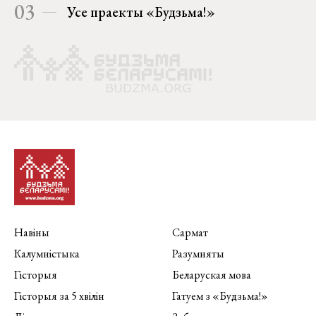
03
Усе праекты «Будзьма!»
Навіны
Сармат
Калумністыка
Разумняты
Гісторыя
Беларуская мова
Гісторыя за 5 хвілін
Гатуем з «Будзьма!»