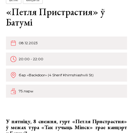
БАТУМІ
КАНЦЭРТЫ
«Петля Пристрастия» ў
Батумі
08.12.2023
20:00 - 22:00
бар «Backdoor» (4 Sherif Khimshiashvili St)
75 лары
У пятніцу, 8 снежня, гурт
«Петля Пристрастия»
ў межах тура «Так гучыць Мінск» грае канцэрт