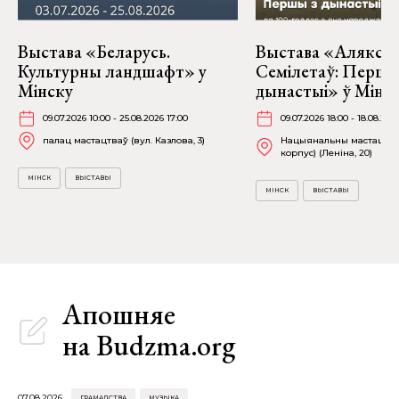
Выстава «Беларусь.
Выстава «Алякса
Культурны ландшафт» у
Семілетаў: Першы
Мінску
дынастыі» ў Мінс
09.07.2026 10:00 - 25.08.2026 17:00
09.07.2026 18:00 - 18.08.202
палац мастацтваў (вул. Казлова, 3)
Нацыянальны мастацкі м
корпус) (Леніна, 20)
МІНСК
ВЫСТАВЫ
МІНСК
ВЫСТАВЫ
Апошняе
на Budzma.org
07.08.2026
ГРАМАДСТВА
МУЗЫКА