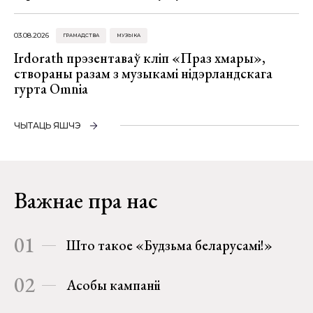
03.08.2026
ГРАМАДСТВА
МУЗЫКА
Irdorath прэзентаваў кліп «Праз хмары»,
створаны разам з музыкамі нідэрландскага
гурта Omnia
ЧЫТАЦЬ ЯШЧЭ
Важнае пра нас
01
Што такое «Будзьма беларусамі!»
02
Асобы кампаніі