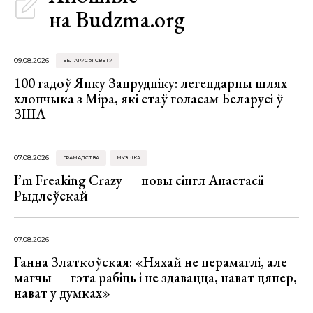
на Budzma.org
09.08.2026
БЕЛАРУСЫ СВЕТУ
100 гадоў Янку Запрудніку: легендарны шлях
хлопчыка з Міра, які стаў голасам Беларусі ў
ЗША
07.08.2026
ГРАМАДСТВА
МУЗЫКА
I’m Freaking Crazy — новы сінгл Анастасіі
Рыдлеўскай
07.08.2026
Ганна Златкоўская: «Няхай не перамаглі, але
магчы — гэта рабіць і не здавацца, нават цяпер,
нават у думках»