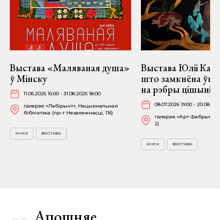
Выстава «Маляваная душа»
Выстава Юліі Качу
ў Мінску
што замкнёна ўнут
на рэбры цішыні» 
11.06.2026 16:00 - 31.08.2026 18:00
08.07.2026 19:00 - 20.08.202
галерэя «Лабірынт», Нацыянальная
бібліятэка (пр-т Незалежнасці, 116)
галерэя «Арт Фабрыка» (
2)
МІНСК
ВЫСТАВЫ
МІНСК
ВЫСТАВЫ
Апошняе