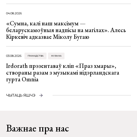
04.08.2026
«Сумна, калі наш максімум —
беларускамоўныя надпісы на магілах». Алесь
Кіркевіч адказвае Міколу Бугаю
03.08.2026
ГРАМАДСТВА
МУЗЫКА
Irdorath прэзентаваў кліп «Праз хмары»,
створаны разам з музыкамі нідэрландскага
гурта Omnia
ЧЫТАЦЬ ЯШЧЭ
Важнае пра нас