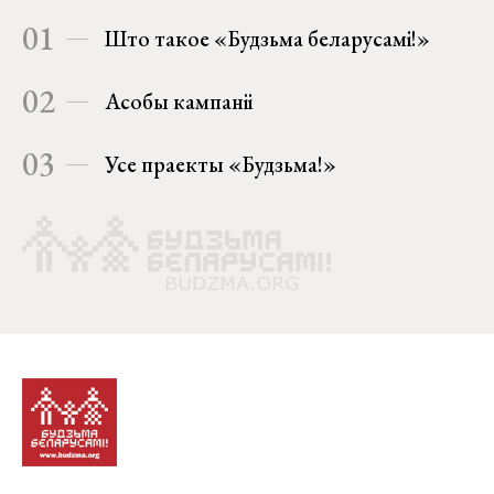
01
Што такое «Будзьма беларусамі!»
02
Асобы кампаніі
03
Усе праекты «Будзьма!»