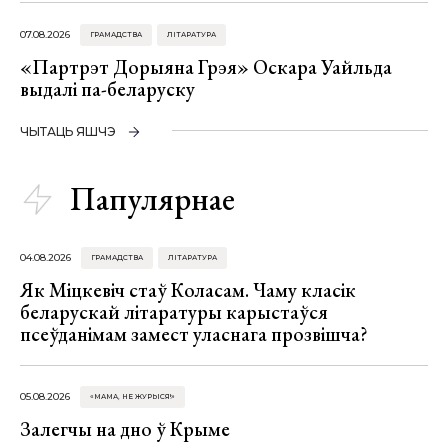
07.08.2026
ГРАМАДСТВА
ЛІТАРАТУРА
«Партрэт Дорыяна Грэя» Оскара Уайльда
выдалі па-беларуску
ЧЫТАЦЬ ЯШЧЭ
Папулярнае
04.08.2026
ГРАМАДСТВА
ЛІТАРАТУРА
Як Міцкевіч стаў Коласам. Чаму класік
беларускай літаратуры карыстаўся
псеўданімам замест уласнага прозвішча?
05.08.2026
«МАМА, НЕ ЖУРЫСЯ!»
Залегчы на дно ў Крыме