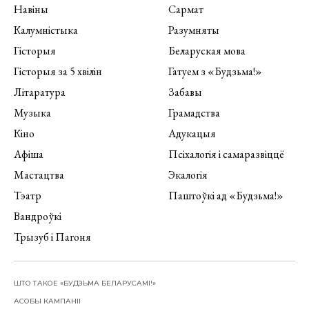
Навіны
Сармат
Калумністыка
Разумняты
Гісторыя
Беларуская мова
Гісторыя за 5 хвілін
Гатуем з «Будзьма!»
Літаратура
Забавы
Музыка
Грамадства
Кіно
Адукацыя
Афіша
Псіхалогія і самаразвіццё
Мастацтва
Экалогія
Тэатр
Паштоўкі ад «Будзьма!»
Вандроўкі
Трызуб і Пагоня
ШТО ТАКОЕ «БУДЗЬМА БЕЛАРУСАМІ!»
АСОБЫ КАМПАНІІ