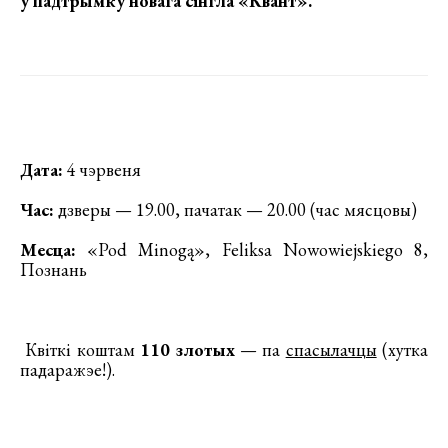
у падтрымку новага сінгла «Квант»
.
Дата:
4 чэрвеня
Час:
дзверы — 19.00, пачатак — 20.00 (час мясцовы)
Месца:
«Pod Minogą», Feliksa Nowowiejskiego 8,
Познань
Квіткі коштам
110 злотых
— па
спасылачцы
(хутка
падаражэе!).