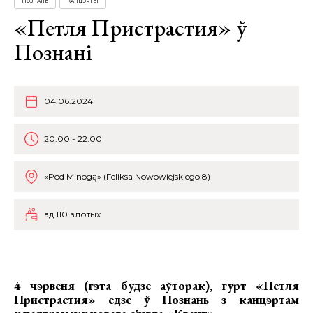
ПОЗНАНЬ
КАНЦЭРТЫ
«Петля Пристрастия» ў
Познані
04.06.2024
20:00 - 22:00
«Pod Minogą» (Feliksa Nowowiejskiego 8)
ад 110 злотых
4 чэрвеня (гэта будзе аўторак), гурт
«Петля
Пристрастия» едзе ў Познань з канцэртам