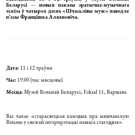
Беларусі —
новыя паказы эратычна-музычнага
эскіза ў чатырох дзеях «Шчасьлівы муж» паводле
п’есы Францішка Аляхновіча
.
Дата:
11 і 12 траўня
Час:
19.00 (час мясцовы)
Месца:
Музей Вольнай Беларусі, Foksal 11, Варшава
Вас чакае «старасвецкая камэдыя пра мяшчанскую
Вільню у свежай інтэрпрэтацыі нашага стагоддзя».