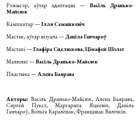
Рэжысэр, аўтар адаптацыі —
Васіль Дранько-
Майсюк
Кампазітар —
Ілля Семашкевіч
Мастак, аўтар візуала —
Даніла Ганчароў
Мастакі —
Глафіра Сцелюкова, Цімафей Шэлег
Малюнкі —
Васіль Дранько-Майсюк
Пластыка —
Алена Баярава
Акторы:
Васіль Дранько-Майсюк, Алена Баярава,
Сяргей Пукст, Маргарыта Яцкевіч, Даніла
Ганчароў, Вольга Каралёнак, Францішак Вялічкін.