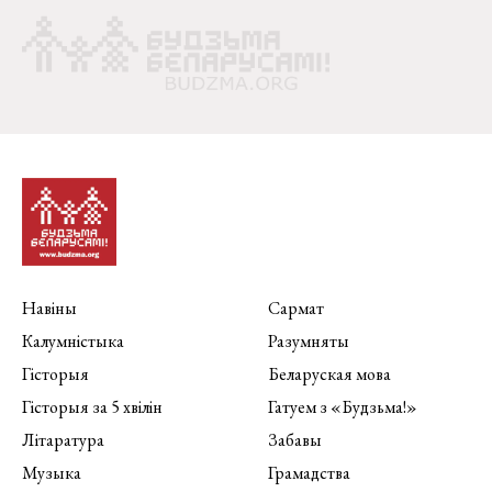
Навіны
Сармат
Калумністыка
Разумняты
Гісторыя
Беларуская мова
Гісторыя за 5 хвілін
Гатуем з «Будзьма!»
Літаратура
Забавы
Музыка
Грамадства