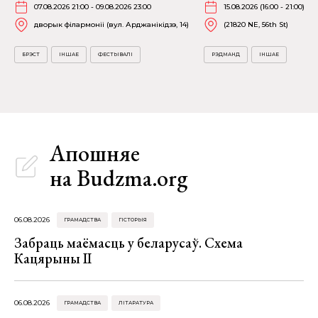
07.08.2026 21:00 - 09.08.2026 23:00
15.08.2026 (16:00 - 21:00)
дворык філармоніі (вул. Арджанікідзэ, 14)
(21820 NE, 56th St)
БРЭСТ
ІНШАЕ
ФЕСТЫВАЛІ
РЭДМАНД
ІНШАЕ
Апошняе
на Budzma.org
06.08.2026
ГРАМАДСТВА
ГІСТОРЫЯ
Забраць маёмасць у беларусаў. Схема
Кацярыны ІІ
06.08.2026
ГРАМАДСТВА
ЛІТАРАТУРА