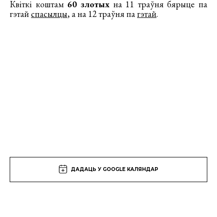
Квіткі коштам
60 злотых
на 11 траўня бярыце па
гэтай
спасылцы
, а на 12 траўня па
гэтай
.
ДАДАЦЬ У GOOGLE КАЛЯНДАР