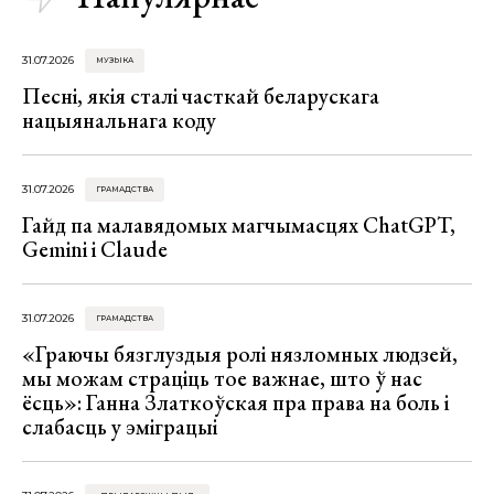
31.07.2026
МУЗЫКА
Песні, якія сталі часткай беларускага
нацыянальнага коду
31.07.2026
ГРАМАДСТВА
Гайд па малавядомых магчымасцях ChatGPT,
Gemini і Claude
31.07.2026
ГРАМАДСТВА
«Граючы бязглуздыя ролі нязломных людзей,
мы можам страціць тое важнае, што ў нас
ёсць»: Ганна Златкоўская пра права на боль і
слабасць у эміграцыі