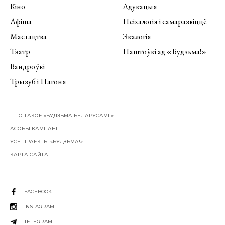
Кіно
Адукацыя
Афіша
Псіхалогія і самаразвіццё
Мастацтва
Экалогія
Тэатр
Паштоўкі ад «Будзьма!»
Вандроўкі
Трызуб і Пагоня
ШТО ТАКОЕ «БУДЗЬМА БЕЛАРУСАМІ!»
АСОБЫ КАМПАНІІ
УСЕ ПРАЕКТЫ «БУДЗЬМА!»
КАРТА САЙТА
FACEBOOK
INSTAGRAM
TELEGRAM