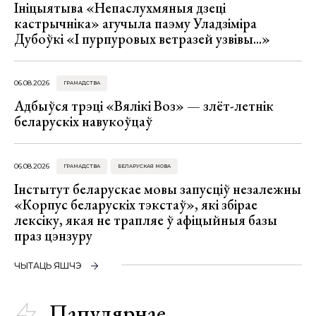
Ініцыятыва «Непаслухмяныя дзеці
кастрычніка» агучыла паэму Уладзіміра
Дубоўкі «І пурпуровых ветразей узвівы...»
06.08.2026
ГРАМАДСТВА
Адбыўся трэці «Вялікі Воз» — злёт-летнік
беларускіх навукоўцаў
06.08.2026
ГРАМАДСТВА
БЕЛАРУСКАЯ МОВА
Інстытут беларускае мовы запусціў незалежны
«Корпус беларускіх тэкстаў», які збірае
лексіку, якая не трапляе ў афіцыйныя базы
праз цэнзуру
ЧЫТАЦЬ ЯШЧЭ
Папулярнае