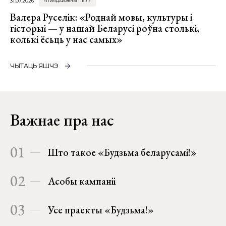
31.07.2026
«ПРЫДАРОЖНЫ ПЫЛ»
Валера Руселік: «Роднай мовы, культуры і
гісторыі — у нашай Беларусі роўна столькі,
колькі ёсьць у нас самых»
ЧЫТАЦЬ ЯШЧЭ
Важнае пра нас
01
Што такое «Будзьма беларусамі!»
02
Асобы кампаніі
03
Усе праекты «Будзьма!»