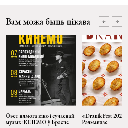
Вам можа быць цікава
Фэст нямога кіно і сучаснай
«Dranik Fest 2026»
музыкі КІНЕМО ў Брэсце
Рэдмандзе