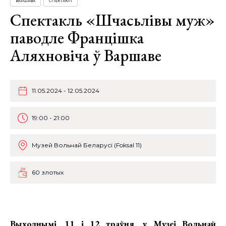
ВАРШАВА
СПЕКТАКЛІ
Спектакль «Шчасьлівы муж»
паводле Францішка
Аляхновіча ў Варшаве
11.05.2024 - 12.05.2024
19:00 - 21:00
Музей Вольнай Беларусі (Foksal 11)
60 злотых
Выходнымі, 11 і 12 траўня, у Музеі Вольнай