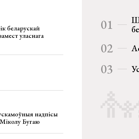
Ш
01
ік беларускай
б
замест уласнага
02
А
03
У
ускамоўныя надпісы
е Міколу Бугаю