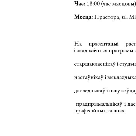
Час:
18:00 (час мясцовы)
Месца:
Прастора, ul. Mi
На прэзентацыі рас
і акадэмічныя праграмы
старшакласнікаў і студэ
настаўнікаў і выкладчык
даследчыкаў і навукоўца
прадпрымальнікаў і дас
прафесійных галінах.