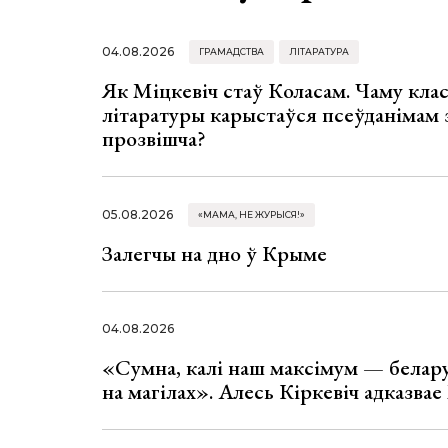
04.08.2026
ГРАМАДСТВА
ЛІТАРАТУРА
Як Міцкевіч стаў Коласам. Чаму клас
літаратуры карыстаўся псеўданімам 
прозвішча?
05.08.2026
«МАМА, НЕ ЖУРЫСЯ!»
Залегчы на дно ў Крыме
04.08.2026
«Сумна, калі наш максімум — белар
на магілах». Алесь Кіркевіч адказва