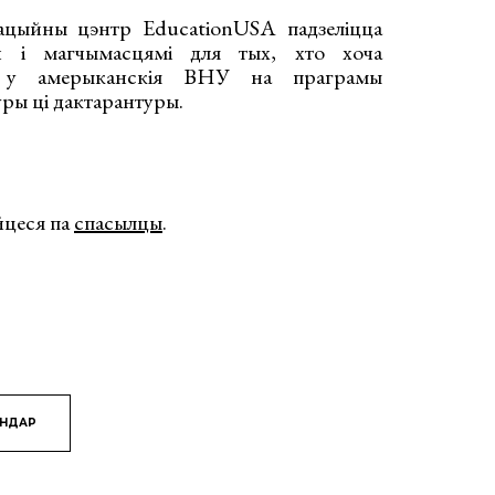
ацыйны цэнтр EducationUSA падзеліцца
й і магчымасцямі для тых, хто хоча
ць у амерыканскія ВНУ на праграмы
уры цi дактарантуры.
йцеся па
спасылцы
.
ЯНДАР