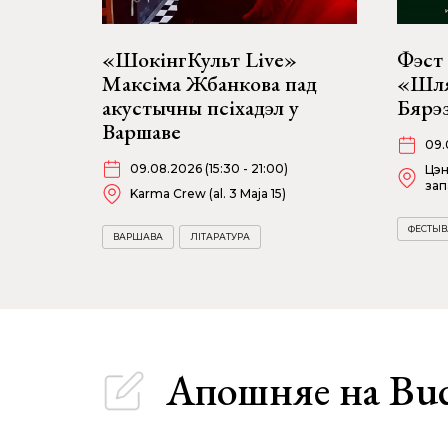
«ШокінгКульт Live»
Фэст 
Максіма Жбанкова пад
«Шля
акустычны псіхадэл у
Бярэз
Варшаве
09.
09.08.2026 (15:30 - 21:00)
Цэн
зап
Karma Crew (al. 3 Maja 15)
ФЕСТЫВ
ВАРШАВА
ЛІТАРАТУРА
Апошняе
на Bu