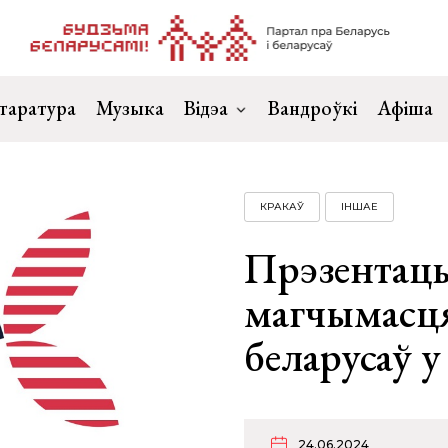
таратура
Музыка
Відэа
Вандроўкі
Афіша
КРАКАЎ
ІНШАЕ
Прэзентац
магчымасц
беларусаў у
24.06.2024