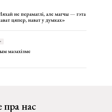
Няхай не перамаглі, але магчы — гэта
 нават цяпер, нават у думках»
»
ым мазахізме
 пра нас