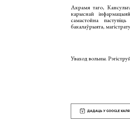
Акрамя таго, Кансульт
карыснай інфармацыя
самастойна паступі
бакалаўрыята, магiстрат
Уваход вольны. Рэгістру
ДАДАЦЬ У GOOGLE КАЛ