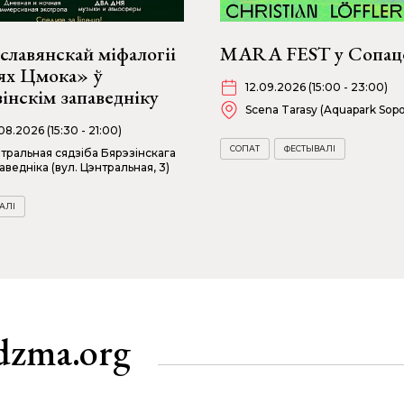
славянскай міфалогіі
MARA FEST у Сопац
х Цмока» ў
12.09.2026 (15:00 - 23:00)
інскім запаведніку
Scena Tarasy (Aquapark Sopo
08.2026 (15:30 - 21:00)
СОПАТ
ФЕСТЫВАЛІ
тральная сядзіба Бярэзінскага
аведніка (вул. Цэнтральная, 3)
АЛІ
dzma.org