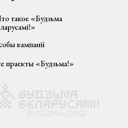
то такое «Будзьма
еларусамі!»
собы кампаніі
се праекты «Будзьма!»