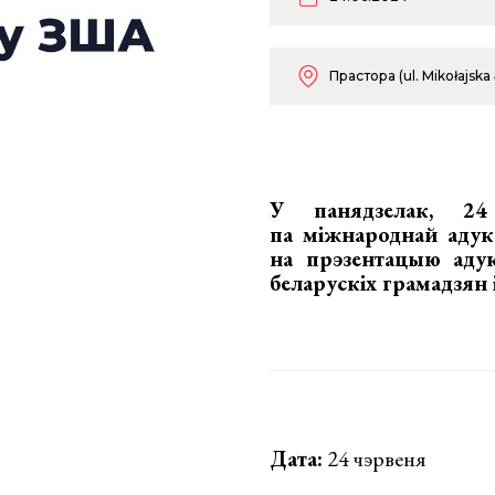
Прастора (ul. Mikołajska 
У панядзелак, 2
па міжнароднай адук
на прэзентацыю ад
беларускіх грамадзян 
Дата:
24 чэрвеня