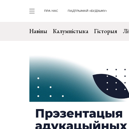
ПРА НАС
ПАДТРЫМАЙ «БУДЗЬМУ»
Навіны
Калумністыка
Гісторыя
Лі