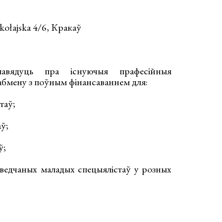
kołajska 4/6, Кракаў
павядуць пра існуючыя прафесійныя
 абмену з поўным фінансаваннем для:
нтаў;
аў;
ў;
ведчаных маладых спецыялістаў у розных