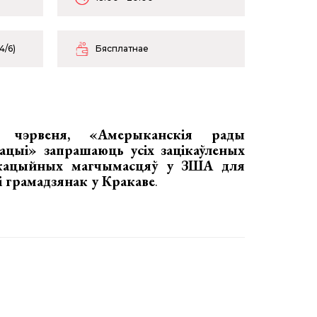
4/6)
Бясплатнае
4 чэрвеня,
«Амерыканскія рады
ацыі» запрашаюць усіх зацікаўленых
укацыйных магчымасцяў у ЗША для
і грамадзянак у Кракаве
.