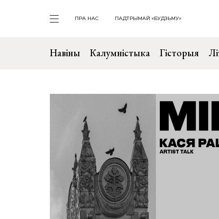
ПРА НАС
ПАДТРЫМАЙ «БУДЗЬМУ»
Навіны
Калумністыка
Гісторыя
Лі