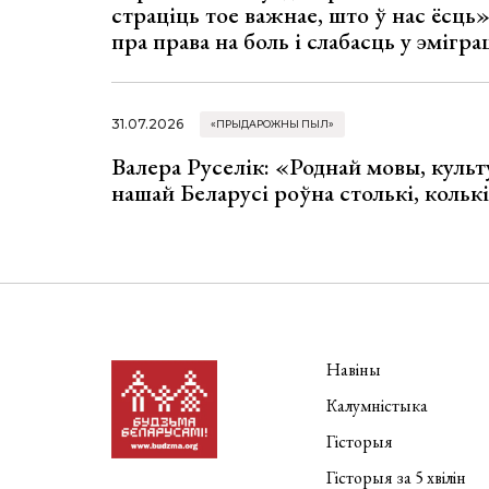
страціць тое важнае, што ў нас ёсць
пра права на боль і слабасць у эмігра
31.07.2026
«ПРЫДАРОЖНЫ ПЫЛ»
Валера Руселік: «Роднай мовы, культ
нашай Беларусі роўна столькі, колькі
Навіны
Калумністыка
Гісторыя
Гісторыя за 5 хвілін