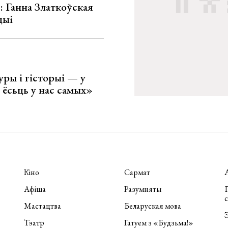
»: Ганна Златкоўская
цыі
уры і гісторыі — у
 ёсьць у нас самых»
Кіно
Сармат
Афіша
Разумняты
П
Мастацтва
Беларуская мова
Э
Тэатр
Гатуем з «Будзьма!»