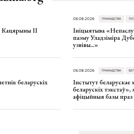
06.08.2026
ГРАМАДСТВА
ЛІТ
а Кацярыны ІІ
Ініцыятыва «Непаслу
паэму Уладзіміра Дуб
узвівы...»
06.08.2026
ГРАМАДСТВА
БЕ
летнік беларускіх
Інстытут беларускае
беларускіх тэкстаў», я
афіцыйныя базы праз