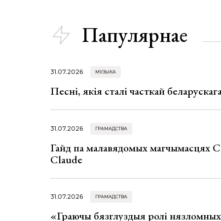
Папулярнае
31.07.2026
МУЗЫКА
Песні, якія сталі часткай беларуска
31.07.2026
ГРАМАДСТВА
Гайд па малавядомых магчымасцях C
Claude
31.07.2026
ГРАМАДСТВА
«Граючы бязглуздыя ролі нязломны