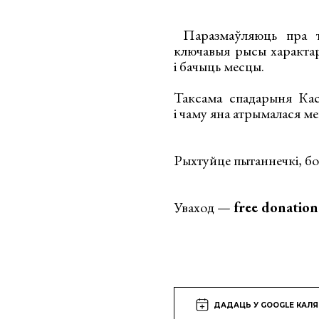
Паразмаўляюць пра то
ключавыя рысы характар
і бачыць месцы.
Таксама спадарыня Кася
і чаму яна атрымалася ме
Рыхтуйце пытаннечкі, бо
Уваход —
free donation
ДАДАЦЬ У GOOGLE КАЛ