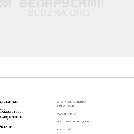
Адукацыя
ШТО ТАКОЕ «БУДЗЬМА
БЕЛАРУСАМІ!»
сіхалогія і
АСОБЫ КАМПАНІІ
самаразвіццё
УСЕ ПРАЕКТЫ «БУДЗЬМА!»
калогія
КАРТА САЙТА