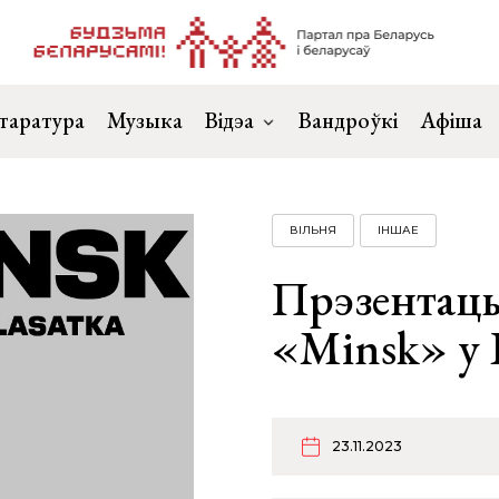
таратура
Музыка
Відэа
Вандроўкі
Афіша
ВІЛЬНЯ
ІНШАЕ
Прэзентацы
«Minsk» у 
23.11.2023