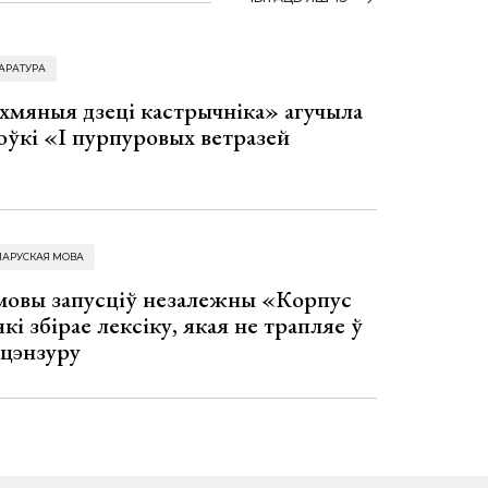
АРАТУРА
хмяныя дзеці кастрычніка» агучыла
оўкі «І пурпуровых ветразей
ЛАРУСКАЯ МОВА
 мовы запусціў незалежны «Корпус
кі збірае лексіку, якая не трапляе ў
 цэнзуру