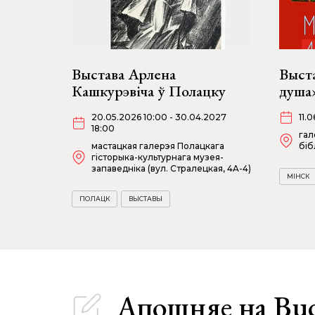
Выстава Арлена
Выст
Кашкурэвіча ў Полацку
душа
20.05.2026 10:00 - 30.04.2027
11.
18:00
гал
мастацкая галерэя Полацкага
біб
гісторыка-культурнага музея-
запаведніка (вул. Стралецкая, 4A-4)
МІНСК
ПОЛАЦК
ВЫСТАВЫ
Апошняе
на Bu