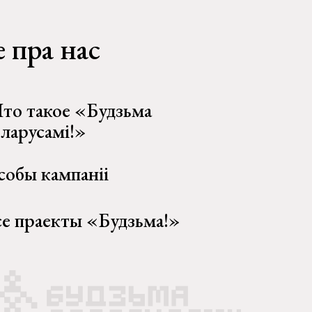
 пра нас
то такое «Будзьма
еларусамі!»
собы кампаніі
се праекты «Будзьма!»