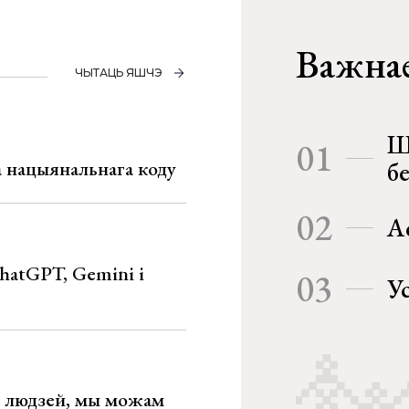
Важнае
ЧЫТАЦЬ ЯШЧЭ
Ш
01
га нацыянальнага коду
б
02
А
hatGPT, Gemini і
03
У
х людзей, мы можам