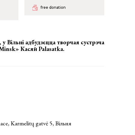
free donation
, у Вільні адбудзецца
творчая сустрэча
«Мinsk» Касяй Palasatka.
ce, Karmelitų gatvė 5, Вільня