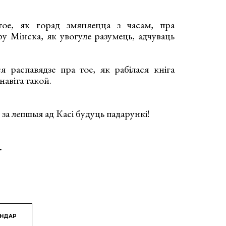
е, як горад змяняецца з часам, пра
у Мінска, як увогуле разумець, адчуваць
 распавядзе пра тое, як рабілася кніга
навіта такой.
 за лепшыя ад Касі будуць падарункі!
.
ЯНДАР