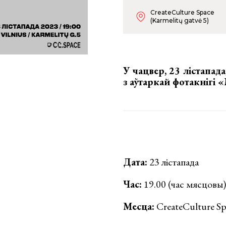
CreateCulture Space
(Karmelitų gatvė 5)
У чацвер, 23 лістапада
з аўтаркай фотакнігі 
Дата:
23 лістапада
Час:
19.00 (час мясцовы)
Месца:
CreateCulture Spa