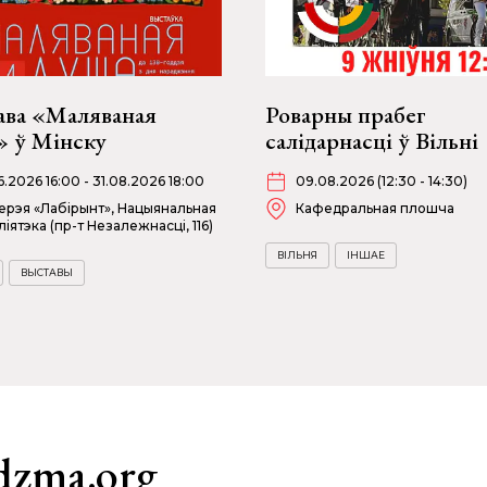
ава «Маляваная
Роварны прабег
» ў Мінску
салідарнасці ў Вільні
06.2026 16:00 - 31.08.2026 18:00
09.08.2026 (12:30 - 14:30)
ерэя «Лабірынт», Нацыянальная
Кафедральная плошча
ліятэка (пр-т Незалежнасці, 116)
ВІЛЬНЯ
ІНШАЕ
ВЫСТАВЫ
dzma.org