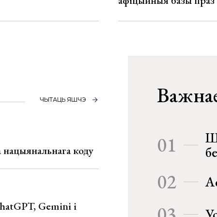
афіцыйныя базы праз
Важнае
ЧЫТАЦЬ ЯШЧЭ
Ш
01
га нацыянальнага коду
б
02
А
hatGPT, Gemini і
03
У