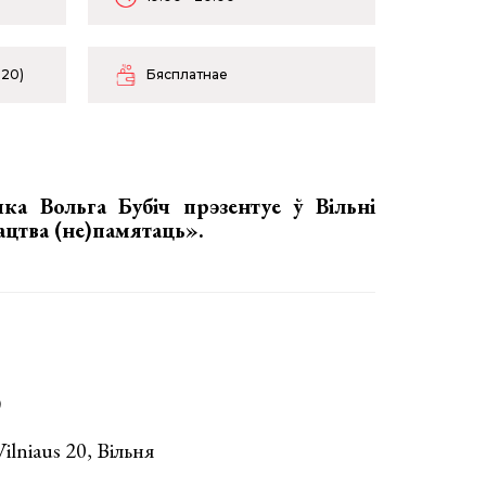
 20)
Бясплатнае
ка Вольга Бубіч прэзентуе ў Вільні
ацтва (не)памятаць».
)
lniaus 20, Вільня