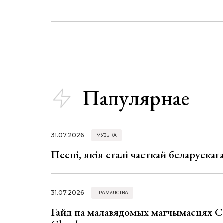
Папулярнае
31.07.2026
МУЗЫКА
Песні, якія сталі часткай беларуска
31.07.2026
ГРАМАДСТВА
Гайд па малавядомых магчымасцях C