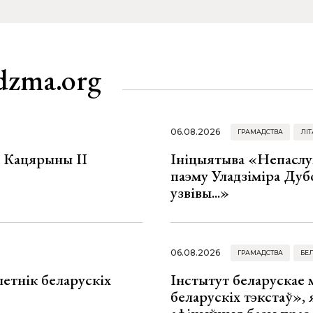
dzma.org
06.08.2026
ГРАМАДСТВА
ЛІТ
а Кацярыны ІІ
Ініцыятыва «Непаслу
паэму Уладзіміра Дуб
узвівы...»
06.08.2026
ГРАМАДСТВА
БЕ
летнік беларускіх
Інстытут беларускае
беларускіх тэкстаў», я