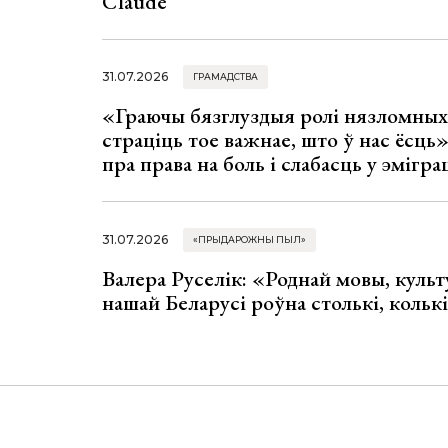
Claude
31.07.2026
ГРАМАДСТВА
«Граючы бязглуздыя ролі нязломны
страціць тое важнае, што ў нас ёсць
пра права на боль і слабасць у эмігра
31.07.2026
«ПРЫДАРОЖНЫ ПЫЛ»
Валера Руселік: «Роднай мовы, культ
нашай Беларусі роўна столькі, колькі