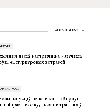
ЧЫТАЦЬ ЯШЧЭ
АРАТУРА
хмяныя дзеці кастрычніка» агучыла
оўкі «І пурпуровых ветразей
ЛАРУСКАЯ МОВА
 мовы запусціў незалежны «Корпус
кі збірае лексіку, якая не трапляе ў