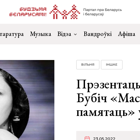
таратура
Музыка
Відэа
Вандроўкі
Афіша
ВІЛЬНЯ
ІНШАЕ
Прэзентацы
Бубіч «Мас
памятаць» 
23.05.2022