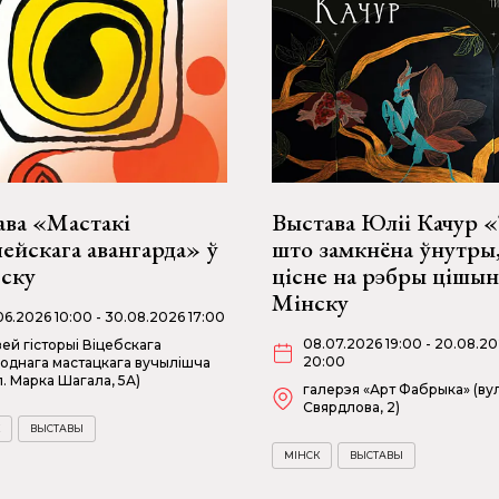
ава «Мастакі
Выстава Юліі Качур «
ейскага авангарда» ў
што замкнёна ўнутры
бску
цісне на рэбры цішын
Мінску
06.2026 10:00 - 30.08.2026 17:00
08.07.2026 19:00 - 20.08.2
ей гісторыі Віцебскага
20:00
однага мастацкага вучылішча
л. Марка Шагала, 5А)
галерэя «Арт Фабрыка» (вул
Свярдлова, 2)
ВЫСТАВЫ
МІНСК
ВЫСТАВЫ