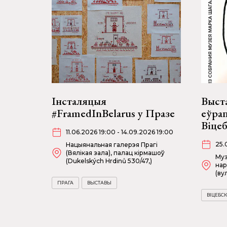
Інсталяцыя
Выст
#FramedInBelarus у Празе
еўрап
Віце
11.06.2026 19:00 - 14.09.2026 19:00
25.
Нацыянальная галерэя Прагі
(Вялікая зала), палац кірмашоў
Муз
(Dukelských Hrdinů 530/47,)
нар
(ву
ПРАГА
ВЫСТАВЫ
ВІЦЕБСК