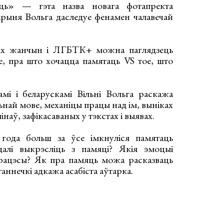
аць» — гэта назва новага фотапректа
дарыня Вольга даследуе фенамен чалавечай
кіх жанчын і ЛГБТК+ можна паглядзець
ое, пра што хочацца памятаць VS тое, што
мі і беларускамі Вільні Вольга раскажа
альнай мове, механіцы працы над ім, выніках
інаў, зафікасаваных у тэкстах і выявах.
года больш за ўсе імкнуліся памятаць
алі выкрэсліць з памяці? Якія эмоцыі
рацэсы? Як пра памяць можа расказваць
аннечкі адкажа асабіста аўтарка.