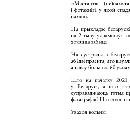
«Мастацтва (не)памят
і фотакнігі, у якой спа
памяці.
На прыкладзе беларус
на 2 тыпу успамінаў: т
хочацца забыць.
На сустрэчы з беларуса
аб ідэі праекта, яго візу
аналізу больш за 60 успам
Што на пачатку 2021 
у Беларусі, а што жад
суправаджаюць гэтыя п
фатаграфія? На гэтыя пыт
Уваход вольны.