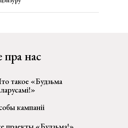
 цэнзуру
 пра нас
то такое «Будзьма
еларусамі!»
собы кампаніі
се праекты «Будзьма!»