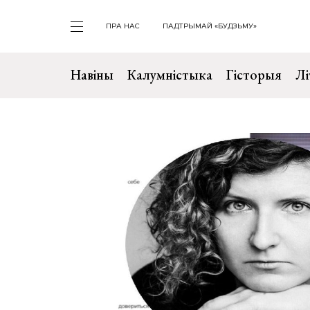
ПРА НАС
ПАДТРЫМАЙ «БУДЗЬМУ»
Навіны
Калумністыка
Гісторыя
Лі