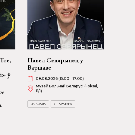
Тое,
Павел Севярынец у
,
Варшаве
і» ў
09.08.2026 (15:00 - 17:00)
Музей Вольнай Беларусі (Foksal,
11/1)
026
ВАРШАВА
ЛІТАРАТУРА
.