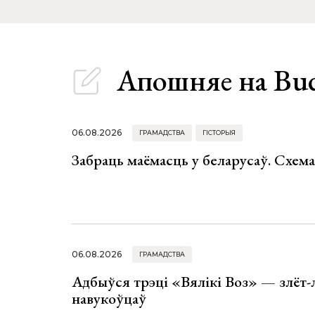
Апошняе
на Bu
06.08.2026
ГРАМАДСТВА
ГІСТОРЫЯ
Забраць маёмасць у беларусаў. Схем
06.08.2026
ГРАМАДСТВА
Адбыўся трэці «Вялікі Воз» — злёт-
навукоўцаў