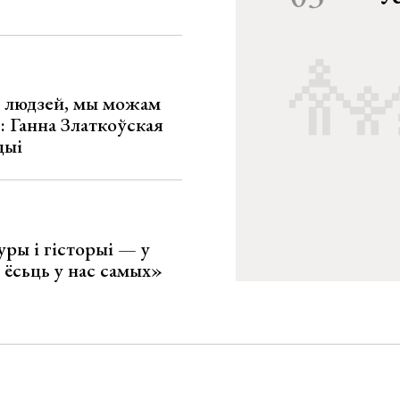
х людзей, мы можам
»: Ганна Златкоўская
цыі
уры і гісторыі — у
 ёсьць у нас самых»