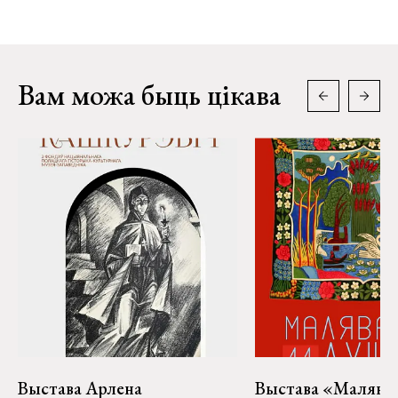
Вам можа быць цікава
Выстава Арлена
Выстава «Малява