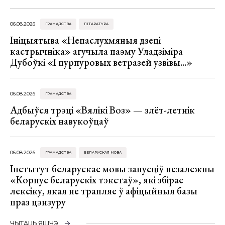
06.08.2026
ГРАМАДСТВА
ЛІТАРАТУРА
Ініцыятыва «Непаслухмяныя дзеці
кастрычніка» агучыла паэму Уладзіміра
Дубоўкі «І пурпуровых ветразей узвівы...»
06.08.2026
ГРАМАДСТВА
Адбыўся трэці «Вялікі Воз» — злёт-летнік
беларускіх навукоўцаў
06.08.2026
ГРАМАДСТВА
БЕЛАРУСКАЯ МОВА
Інстытут беларускае мовы запусціў незалежны
«Корпус беларускіх тэкстаў», які збірае
лексіку, якая не трапляе ў афіцыйныя базы
праз цэнзуру
ЧЫТАЦЬ ЯШЧЭ