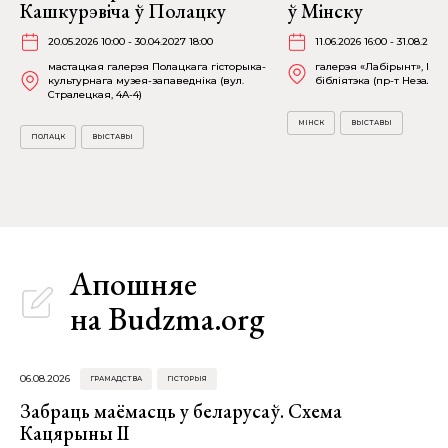
Кашкурэвіча ў Полацку
ў Мінску
20.05.2026 10:00 - 30.04.2027 18:00
11.06.2026 16:00 - 31.08.2026
мастацкая галерэя Полацкага гісторыка-
галерэя «Лабірынт», На
культурнага музея-запаведніка (вул.
бібліятэка (пр-т Незалежн
Стралецкая, 4A-4)
МІНСК
ВЫСТАВЫ
ПОЛАЦК
ВЫСТАВЫ
Апошняе
на Budzma.org
06.08.2026
ГРАМАДСТВА
ГІСТОРЫЯ
Забраць маёмасць у беларусаў. Схема
Кацярыны ІІ