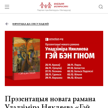
ВЯРНУЦЦА ДА СПІСУ ПАДЗЕЙ
Прэзентацыя новага рамана
Уладзіміра Някляева «Гэй