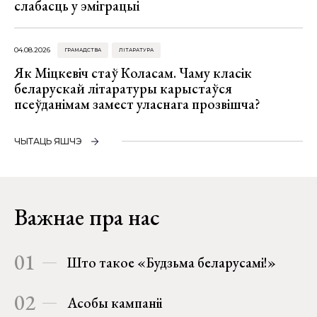
слабасць у эміграцыі
04.08.2026
ГРАМАДСТВА
ЛІТАРАТУРА
Як Міцкевіч стаў Коласам. Чаму класік
беларускай літаратуры карыстаўся
псеўданімам замест уласнага прозвішча?
ЧЫТАЦЬ ЯШЧЭ
Важнае пра нас
01
Што такое «Будзьма беларусамі!»
02
Асобы кампаніі