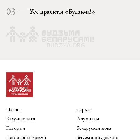
03
Усе праекты «Будзьма!»
Навіны
Сармат
Калумністыка
Разумняты
Гісторыя
Беларуская мова
Гісторыя за 5 хвілін
Гатуем з «Будзьма!»