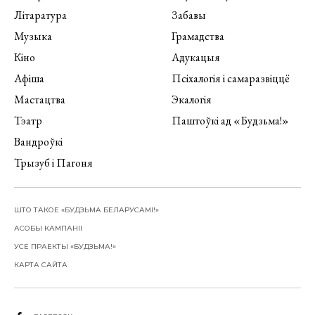
Літаратура
Забавы
Музыка
Грамадства
Кіно
Адукацыя
Афіша
Псіхалогія і самаразвіццё
Мастацтва
Экалогія
Тэатр
Паштоўкі ад «Будзьма!»
Вандроўкі
Трызуб і Пагоня
ШТО ТАКОЕ «БУДЗЬМА БЕЛАРУСАМІ!»
АСОБЫ КАМПАНІІ
УСЕ ПРАЕКТЫ «БУДЗЬМА!»
КАРТА САЙТА