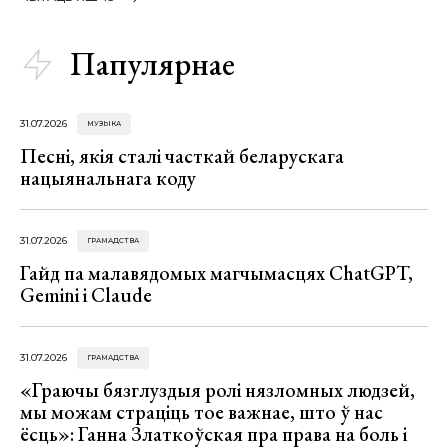
Папулярнае
31.07.2026
МУЗЫКА
Песні, якія сталі часткай беларускага
нацыянальнага коду
31.07.2026
ГРАМАДСТВА
Гайд па малавядомых магчымасцях ChatGPT,
Gemini і Claude
31.07.2026
ГРАМАДСТВА
«Граючы бязглуздыя ролі нязломных людзей,
мы можам страціць тое важнае, што ў нас
ёсць»: Ганна Златкоўская пра права на боль і