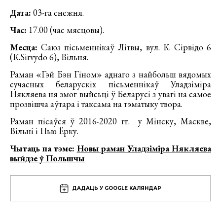
Дата:
03-га снежня.
Час:
17.00 (час мясцовы).
Месца:
Саюз пісьменнікаў Літвы, вул. К. Сірвідо 6
(К.Sirvydo 6), Вільня.
Раман «Гэй Бэн Гіном» аднаго з найбольш вядомых
сучасных беларускіх пісьменнікаў Уладзіміра
Някляева ня змог выйсьці ў Беларусі з увагі на самое
прозвішча аўтара і таксама на тэматыку твора.
Раман пісаўся ў 2016-2020 гг. у Мінску, Маскве,
Вільні і Нью Ёрку.
Чытаць па тэме:
Новы раман Уладзіміра Някляева
выйдзе ў Польшчы
ДАДАЦЬ У GOOGLE КАЛЯНДАР