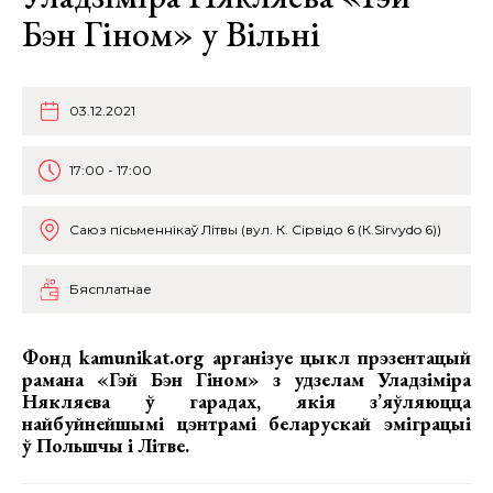
Бэн Гіном» у Вільні
03.12.2021
17:00 - 17:00
Саюз пісьменнікаў Літвы (вул. К. Сірвідо 6 (К.Sirvydo 6))
Бясплатнае
Фонд kamunikat.org арганізуе цыкл прэзентацый
рамана «Гэй Бэн Гіном» з удзелам Уладзіміра
Някляева ў гарадах, якія з’яўляюцца
найбуйнейшымі цэнтрамі беларускай эміграцыі
ў Польшчы і Літве.