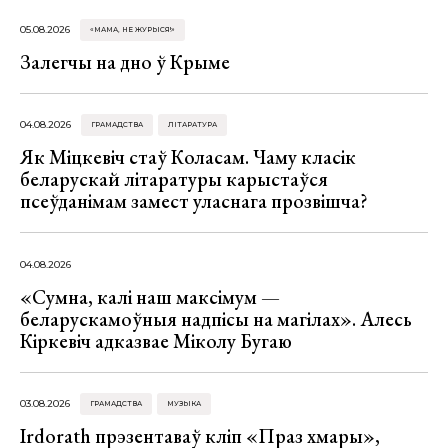
05.08.2026
«МАМА, НЕ ЖУРЫСЯ!»
Залегчы на дно ў Крыме
04.08.2026
ГРАМАДСТВА
ЛІТАРАТУРА
Як Міцкевіч стаў Коласам. Чаму класік
беларускай літаратуры карыстаўся
псеўданімам замест уласнага прозвішча?
04.08.2026
«Сумна, калі наш максімум —
беларускамоўныя надпісы на магілах». Алесь
Кіркевіч адказвае Міколу Бугаю
03.08.2026
ГРАМАДСТВА
МУЗЫКА
Irdorath прэзентаваў кліп «Праз хмары»,