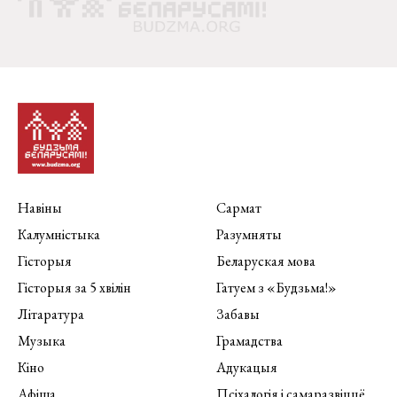
Навіны
Сармат
Калумністыка
Разумняты
Гісторыя
Беларуская мова
Гісторыя за 5 хвілін
Гатуем з «Будзьма!»
Літаратура
Забавы
Музыка
Грамадства
Кіно
Адукацыя
Афіша
Псіхалогія і самаразвіццё