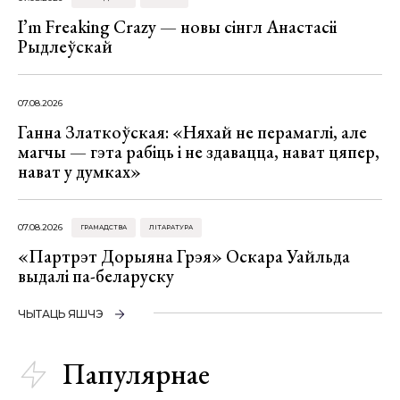
I’m Freaking Crazy — новы сінгл Анастасіі
Рыдлеўскай
07.08.2026
Ганна Златкоўская: «Няхай не перамаглі, але
магчы — гэта рабіць і не здавацца, нават цяпер,
нават у думках»
07.08.2026
ГРАМАДСТВА
ЛІТАРАТУРА
«Партрэт Дорыяна Грэя» Оскара Уайльда
выдалі па-беларуску
ЧЫТАЦЬ ЯШЧЭ
Папулярнае