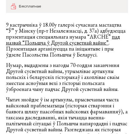
Бясплатнае
9 кастрычніка ў 18.00у галерэі сучаснага мастацтва
“Ў” у Мінску (пр-т Незалежнасці, д. 37а) адбудзецца
прэзентацыя спецыяльнага нумара “ARCHE”
пад
назвай “Польшча ў Другой сусветнай вайне”
.
Прэзентацыя арганізуецца па ініцыятыве і пры
ўдзеле Пасольства Польшчы ў Беларусі.
Нумар, выдадзены з нагоды 70-годдзя заканчэння
Другой сусветнай вайны, утрымлівае артыкулы
польскіх і беларускіх гісторыкаў і ахоплівае сваім
зместам асноўныя вехі з гісторыі польскага
ўзброенага чыну падчас Другой сусветнай вайны.
Чытач знойдзе ў ім артыкулы, прысвечаныя чыста
вайсковай праблематыцы (гісторыя стварэння і
баявога шляху паасобных вайсковых фармаванняў), а
таксама даследаванні, якія тычацца ваенна-
палітычнай сітуацыі ў Польшчы напярэдадні і падчас
Другой сусветнай вайны. Разгледжана як гісторыя