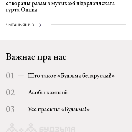
створаны разам з музыкамі нідэрландскага
гурта Omnia
ЧЫТАЦЬ ЯШЧЭ
Важнае пра нас
01
Што такое «Будзьма беларусамі!»
02
Асобы кампаніі
03
Усе праекты «Будзьма!»