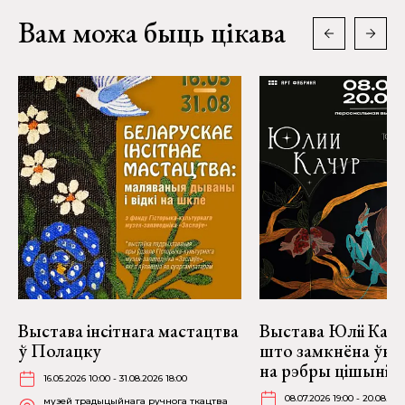
Вам можа быць цікава
Выстава інсітнага мастацтва
Выстава Юліі Качу
ў Полацку
што замкнёна ўнут
на рэбры цішыні» 
16.05.2026 10:00 - 31.08.2026 18:00
08.07.2026 19:00 - 20.08.202
музей традыцыйнага ручнога ткацтва