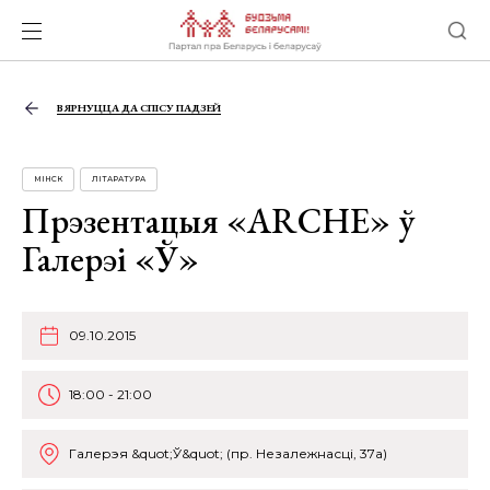
ВЯРНУЦЦА ДА СПІСУ ПАДЗЕЙ
МІНСК
ЛІТАРАТУРА
Прэзентацыя «ARCHE» ў
Галерэі «Ў»
09.10.2015
18:00 - 21:00
Галерэя &quot;Ў&quot; (пр. Незалежнасці, 37а)