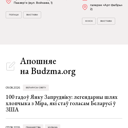
Паазер'я (вул. Войкава, 1)
галерэя «Арт Фабрыка» (
2)
ПОЛАЦК
ВЫСТАВЫ
МІНСК
ВЫСТАВЫ
Апошняе
на Budzma.org
09.08.2026
БЕЛАРУСЫ СВЕТУ
100 гадоў Янку Запрудніку: легендарны шлях
хлопчыка з Міра, які стаў голасам Беларусі ў
ЗША
07.08.2026
ГРАМАДСТВА
МУЗЫКА