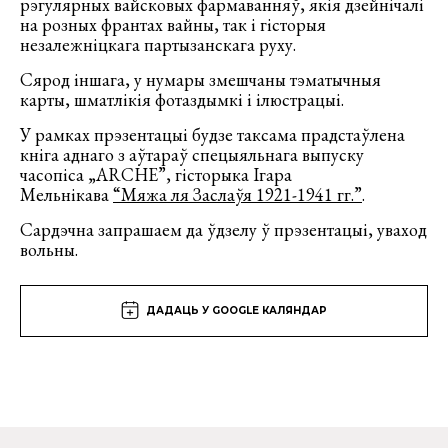
рэгулярных вайсковых фармаванняў, якія дзейнічалі
на розных франтах вайны, так і гісторыя
незалежніцкага партызанскага руху.
Сярод іншага, у нумары змешчаны тэматычныя
карты, шматлікія фотаздымкі і ілюстрацыі.
У рамках прэзентацыі будзе таксама прадстаўлена
кніга аднаго з аўтараў спецыяльнага выпуску
часопіса „ARCHE”, гісторыка Ігара
Мельнікава
“Мяжа ля Заслаўя 1921-1941 гг.”
.
Сардэчна запрашаем да ўдзелу ў прэзентацыі, уваход
вольны.
ДАДАЦЬ У GOOGLE КАЛЯНДАР