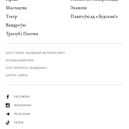
Мастацтва
Экалогія
Тэатр
Паштоўкі ад «Будзьма!»
Вандроўкі
Трызуб і Пагоня
ШТО ТАКОЕ «БУДЗЬМА БЕЛАРУСАМІ!»
АСОБЫ КАМПАНІІ
УСЕ ПРАЕКТЫ «БУДЗЬМА!»
КАРТА САЙТА
FACEBOOK
INSTAGRAM
TELEGRAM
TIKTOK