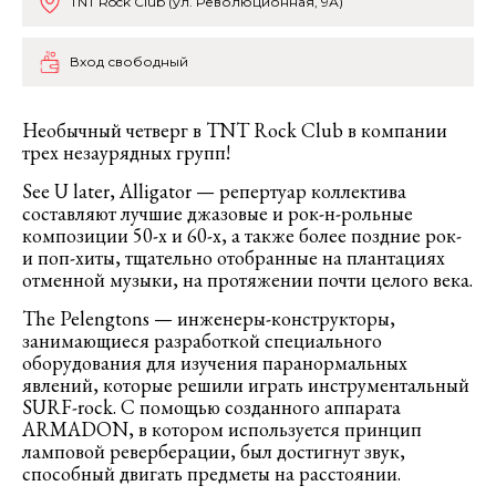
TNT Rock Club (ул. Революционная, 9А)
Вход свободный
Необычный четверг в TNT Rock Club в компании
трех незаурядных групп!
See U later, Alligator — репертуар коллектива
составляют лучшие джазовые и рок-н-рольные
композиции 50-х и 60-х, а также более поздние рок-
и поп-хиты, тщательно отобранные на плантациях
отменной музыки, на протяжении почти целого века.
The Pelengtons — инженеры-конструкторы,
занимающиеся разработкой специального
оборудования для изучения паранормальных
явлений, которые решили играть инструментальный
SURF-rock. С помощью созданного аппарата
ARMADON, в котором используется принцип
ламповой реверберации, был достигнут звук,
способный двигать предметы на расстоянии.