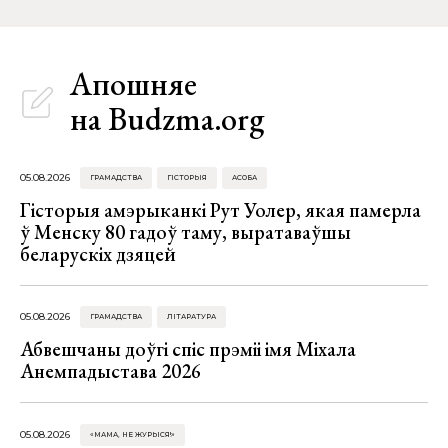
Апошняе
на Budzma.org
05.08.2026
ГРАМАДСТВА
ГІСТОРЫЯ
АСОБА
Гісторыя амэрыканкі Рут Уолер, якая памерла
ў Менску 80 гадоў таму, выратаваўшы
беларускіх дзяцей
05.08.2026
ГРАМАДСТВА
ЛІТАРАТУРА
Абвешчаны доўгі спіс прэміі імя Міхала
Анемпадыстава 2026
05.08.2026
«МАМА, НЕ ЖУРЫСЯ!»