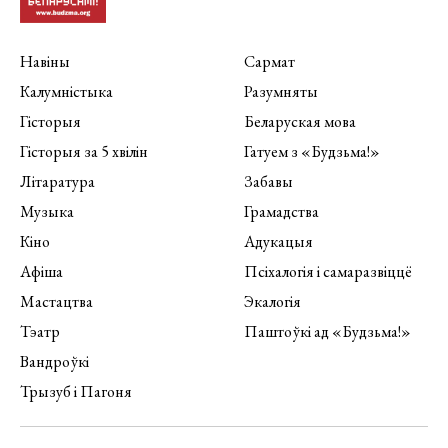
Навіны
Сармат
Калумністыка
Разумняты
Гісторыя
Беларуская мова
Гісторыя за 5 хвілін
Гатуем з «Будзьма!»
Літаратура
Забавы
Музыка
Грамадства
Кіно
Адукацыя
Афіша
Псіхалогія і самаразвіццё
Мастацтва
Экалогія
Тэатр
Паштоўкі ад «Будзьма!»
Вандроўкі
Трызуб і Пагоня