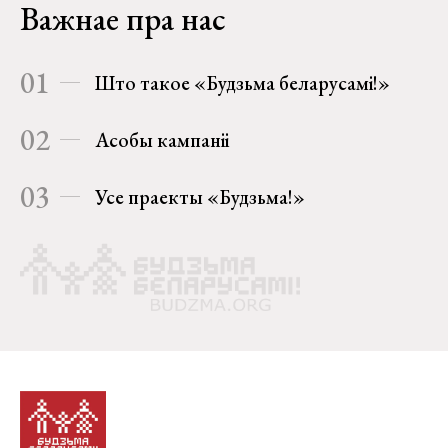
Важнае пра нас
01
Што такое «Будзьма беларусамі!»
02
Асобы кампаніі
03
Усе праекты «Будзьма!»