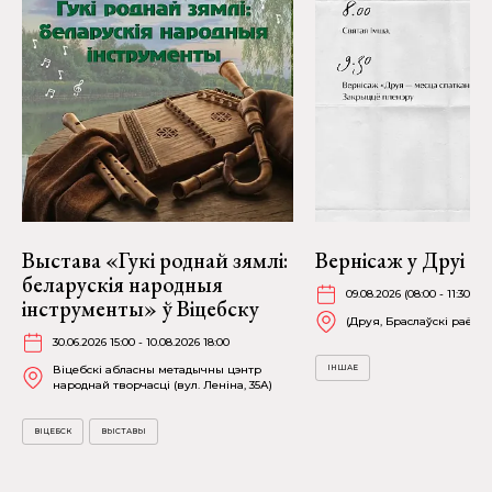
Выстава «Гукі роднай зямлі:
Вернісаж у Друі
беларускія народныя
09.08.2026 (08:00 - 11:30)
інструменты» ў Віцебску
(Друя, Браслаўскі раён)
30.06.2026 15:00 - 10.08.2026 18:00
Віцебскі абласны метадычны цэнтр
ІНШАЕ
народнай творчасці (вул. Леніна, 35А)
ВІЦЕБСК
ВЫСТАВЫ