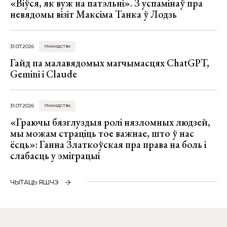
«Віўся, як вуж на патэльні». З успамінаў пра
невядомы візіт Максіма Танка ў Лодзь
31.07.2026
ГРАМАДСТВА
Гайд па малавядомых магчымасцях ChatGPT,
Gemini і Claude
31.07.2026
ГРАМАДСТВА
«Граючы бязглуздыя ролі нязломных людзей,
мы можам страціць тое важнае, што ў нас
ёсць»: Ганна Златкоўская пра права на боль і
слабасць у эміграцыі
ЧЫТАЦЬ ЯШЧЭ