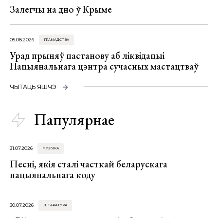
Залегчы на дно ў Крыме
05.08.2026
ГРАМАДСТВА
Урад прыняў пастанову аб ліквідацыі
Нацыянальнага цэнтра сучасных мастацтваў
ЧЫТАЦЬ ЯШЧЭ
Папулярнае
31.07.2026
МУЗЫКА
Песні, якія сталі часткай беларускага
нацыянальнага коду
30.07.2026
ЛІТАРАТУРА