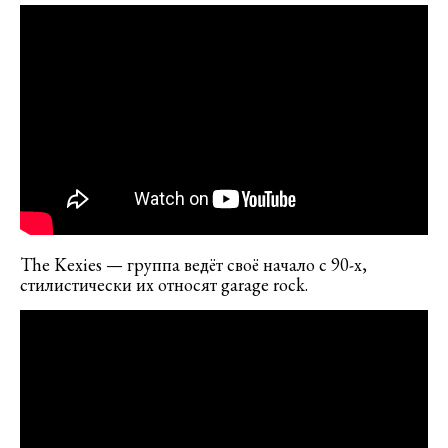
The Kexies — группа ведёт своё начало с 90-х,
стилистически их относят garage rock.