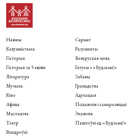
Навіны
Сармат
Калумністыка
Разумняты
Гісторыя
Беларуская мова
Гісторыя за 5 хвілін
Гатуем з «Будзьма!»
Літаратура
Забавы
Музыка
Грамадства
Кіно
Адукацыя
Афіша
Псіхалогія і самаразвіццё
Мастацтва
Экалогія
Тэатр
Паштоўкі ад «Будзьма!»
Вандроўкі