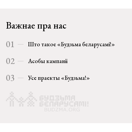
Важнае пра нас
01
Што такое «Будзьма беларусамі!»
02
Асобы кампаніі
03
Усе праекты «Будзьма!»