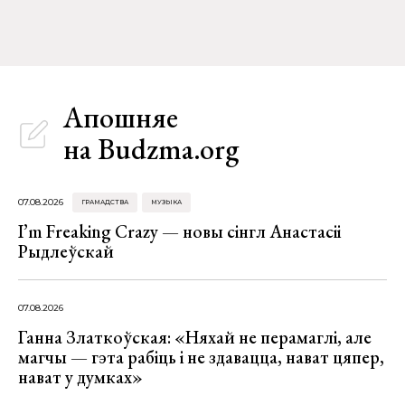
Апошняе
на Budzma.org
07.08.2026
ГРАМАДСТВА
МУЗЫКА
I’m Freaking Crazy — новы сінгл Анастасіі
Рыдлеўскай
07.08.2026
Ганна Златкоўская: «Няхай не перамаглі, але
магчы — гэта рабіць і не здавацца, нават цяпер,
нават у думках»