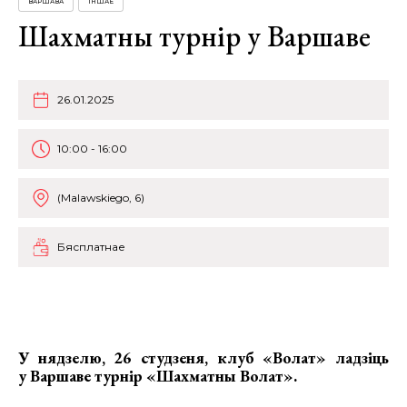
ВАРШАВА
ІНШАЕ
Шахматны турнір у Варшаве
26.01.2025
10:00 - 16:00
(Malawskiego, 6)
Бясплатнае
У нядзелю, 26 студзеня, клуб «Волат» ладзіць
у Варшаве
турнір «Шахматны Волат»
.