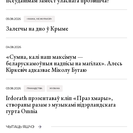
псеўданімам замест уласнага прозвішча?
05.08.2026
«МАМА, НЕ ЖУРЫСЯ!»
Залегчы на дно ў Крыме
04.08.2026
«Сумна, калі наш максімум —
беларускамоўныя надпісы на магілах». Алесь
Кіркевіч адказвае Міколу Бугаю
03.08.2026
ГРАМАДСТВА
МУЗЫКА
Irdorath прэзентаваў кліп «Праз хмары»,
створаны разам з музыкамі нідэрландскага
гурта Omnia
ЧЫТАЦЬ ЯШЧЭ