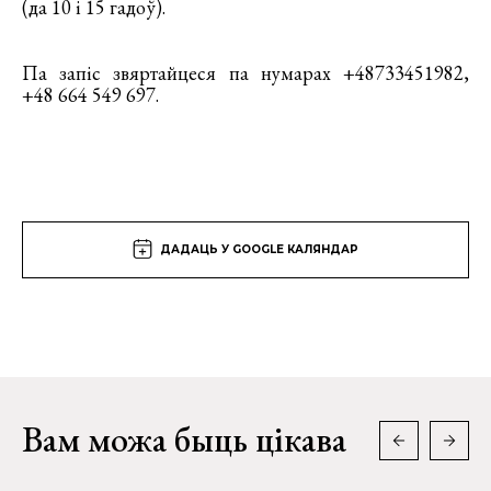
(да 10 і 15 гадоў).
Па запіс звяртайцеся па нумарах +48733451982,
+48 664 549 697.
ДАДАЦЬ У GOOGLE КАЛЯНДАР
Вам можа быць цікава