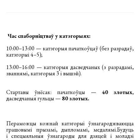
Час спаборніцтваў у катэгорыях:
10:00–13:00 — катэгорыя пачаткоўцаў (без разрадаў,
катэгорыі 4–5);
13:00–16:00 — катэгорыя дасведчаных (з разрадамі,
званнямі, катэгорыя 3 і вышэй).
Стартавы ўнёсак: пачаткоўцы —
40 злотых
,
дасведчаныя гульцы —
80 злотых.
Пераможцы кожнай катэгорыі ўзнагароджваюцца
грашовымі прызамі, дыпломамі, медалямі.Будуць
і спецыяльныя ўзнагароды для дзяцей і моладзі