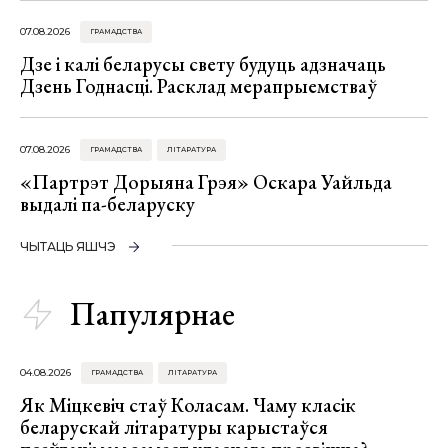
07.08.2026
ГРАМАДСТВА
Дзе і калі беларусы свету будуць адзначаць
Дзень Годнасці. Расклад мерапрыемстваў
07.08.2026
ГРАМАДСТВА
ЛІТАРАТУРА
«Партрэт Дорыяна Грэя» Оскара Уайльда
выдалі па-беларуску
ЧЫТАЦЬ ЯШЧЭ
Папулярнае
04.08.2026
ГРАМАДСТВА
ЛІТАРАТУРА
Як Міцкевіч стаў Коласам. Чаму класік
беларускай літаратуры карыстаўся