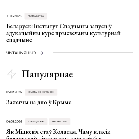
10.08.2026
ГРАМАДСТВА
Беларускі Інстытут Спадчыны запусціў
адукацыйны курс прысвечаны культурнай
спадчыне
ЧЫТАЦЬ ЯШЧЭ
Папулярнае
05.08.2026
«МАМА, НЕ ЖУРЫСЯ!»
Залегчы на дно ў Крыме
04.08.2026
ГРАМАДСТВА
ЛІТАРАТУРА
Як Міцкевіч стаў Коласам. Чаму класік
беларускай літаратуры карыстаўся