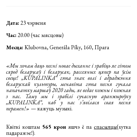
Дата:
23 чэрвеня
Час:
20.00 (час мясцовы)
Месца:
Klubovna, Generála Píky, 160, Прага
«Мы хочам даць песні новае дыханне і зрабіць яе гітом
сярод беларусаў і беларусак, рассеяных цяпер па ўсім
свеце! „KUPALINKA“ гэта знак волі і адраджэння
беларускай культуры, менавіта гэта песня гучала
напачатку маршаў 2020 гады, яе ведае кожны і кожная
з нас. Таму мы і зрабілі сучасную аранжыроўку
„KUPALINKA“, каб у нас з’явілася свая песня
перамен!»
— кажуць музыкі.
Квіткі коштам
565 крон
яшчэ ё па
спасылцы
(хутка
падаражэе!).