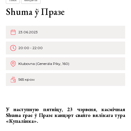
ПРАГА
КАНЦЭРТЫ
Shuma ў Празе
23.06.2023
20:00 - 22:00
Klubovna (Generála Píky, 160)
565 крон
У наступную пятніцу, 23 чэрвеня, касмічная
Shuma грае ў Празе канцэрт свайго вялікага тура
«Купалінка».