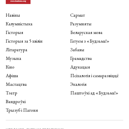
Навіны
Сармат
Калумністыка
Разумняты
Гісторыя
Беларуская мова
Гісторыя за 5 хвілін
Гатуем з «Будзьма!»
Літаратура
Забавы
Музыка
Грамадства
Кіно
Адукацыя
Афіша
Псіхалогія і самаразвіццё
Мастацтва
Экалогія
Тэатр
Паштоўкі ад «Будзьма!»
Вандроўкі
Трызуб і Пагоня