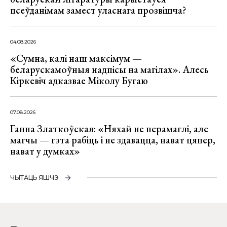
псеўданімам замест уласнага прозвішча?
04.08.2026
«Сумна, калі наш максімум —
беларускамоўныя надпісы на магілах». Алесь
Кіркевіч адказвае Міколу Бугаю
07.08.2026
Ганна Златкоўская: «Няхай не перамаглі, але
магчы — гэта рабіць і не здавацца, нават цяпер,
нават у думках»
ЧЫТАЦЬ ЯШЧЭ