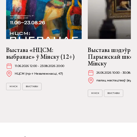
Выстава «НЦСМ:
Выстава шэдэўраў
выбранае» ў Мінску (12+)
Парыжскай школ
Мінску
11.06.2026 12:00 - 23.08.2026 20:00
26.06.2026 10:00 - 30.08.202
НЦСМ (пр-т Незалежнасці, 47)
палац мастацтваў (вул. К
МІНСК
ВЫСТАВЫ
МІНСК
ВЫСТАВЫ