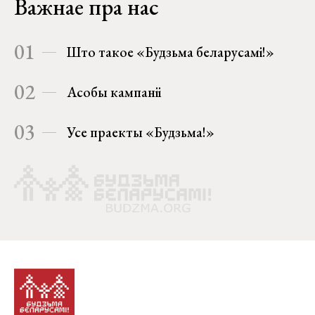
Важнае пра нас
01
Што такое «Будзьма беларусамі!»
02
Асобы кампаніі
03
Усе праекты «Будзьма!»