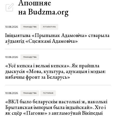
Апошняе
на Budzma.org
10.08.2026
ГРАМАДСТВА
ЛІТАРАТУРА
Ініцыятыва «Прыпынак Адамовіча» стварыла
аўдыягід «Сцежкамі Адамовіча»
10.08.2026
ГРАМАДСТВА
«Усё кепска і вельмі кепска». Як прайшла
дыскусія «Мова, культура, адукацыя і мэдыя:
нябачны фронт за Беларусь»
10.08.2026
ГРАМАДСТВА
ГІСТОРЫЯ
«ВКЛ было беларускім настолькі ж, наколькі
Брытанская імперыя была індыйскай». Хто і
як сцёр «Пагоню» з англамоўнай Вікіпедыі