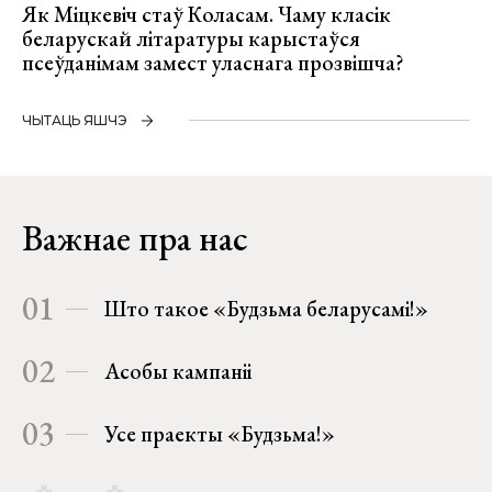
Як Міцкевіч стаў Коласам. Чаму класік
беларускай літаратуры карыстаўся
псеўданімам замест уласнага прозвішча?
ЧЫТАЦЬ ЯШЧЭ
Важнае пра нас
01
Што такое «Будзьма беларусамі!»
02
Асобы кампаніі
03
Усе праекты «Будзьма!»