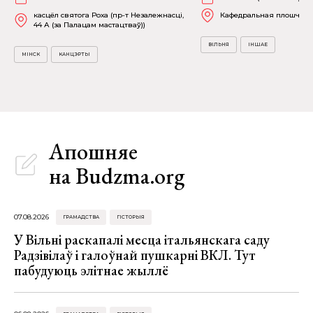
касцёл святога Роха (пр-т Незалежнасці,
Кафедральная плошча
44 А (за Палацам мастацтваў))
ВІЛЬНЯ
ІНШАЕ
МІНСК
КАНЦЭРТЫ
Апошняе
на Budzma.org
07.08.2026
ГРАМАДСТВА
ГІСТОРЫЯ
У Вільні раскапалі месца італьянскага саду
Радзівілаў і галоўнай пушкарні ВКЛ. Тут
пабудуюць элітнае жыллё