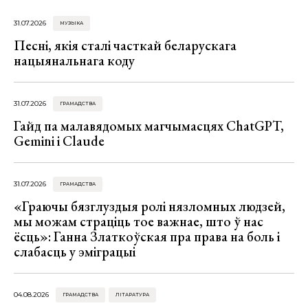
31.07.2026
МУЗЫКА
Песні, якія сталі часткай беларускага
нацыянальнага коду
31.07.2026
ГРАМАДСТВА
Гайд па малавядомых магчымасцях ChatGPT,
Gemini і Claude
31.07.2026
ГРАМАДСТВА
«Граючы бязглуздыя ролі нязломных людзей,
мы можам страціць тое важнае, што ў нас
ёсць»: Ганна Златкоўская пра права на боль і
слабасць у эміграцыі
04.08.2026
ГРАМАДСТВА
ЛІТАРАТУРА