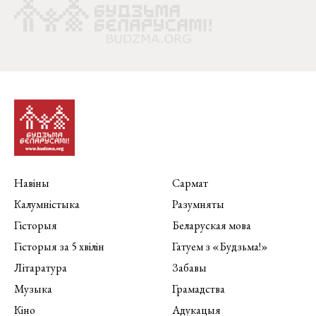
Навіны
Сармат
Калумністыка
Разумняты
Гісторыя
Беларуская мова
Гісторыя за 5 хвілін
Гатуем з «Будзьма!»
Літаратура
Забавы
Музыка
Грамадства
Кіно
Адукацыя