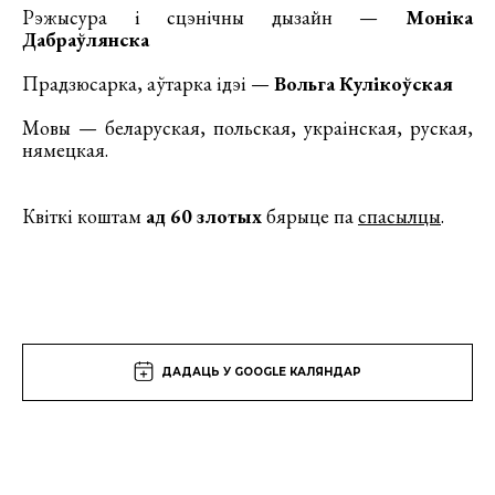
Рэжысура і сцэнічны дызайн —
Моніка
Дабраўлянска
Прадзюсарка, аўтарка ідэі —
Вольга Кулікоўская
Мовы — беларуская, польская, украінская, руская,
нямецкая.
Квіткі коштам
ад 60 злотых
бярыце па
спасылцы
.
ДАДАЦЬ У GOOGLE КАЛЯНДАР