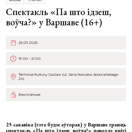
ВАРШАВА
СПЕКТАКЛІ
Спектакль «Па што ідзеш,
воўча?» у Варшаве (16+)
25.03.2025
19:00 - 21:00
Terminal Kultury Goclaw (ul. Jana Nowaka-Jeziorańskiego
24)
Бясплатнае
25 сакавіка (гэта будзе аўторак) у Варшаве граюць
спектакль «Па што ідзеш, воўча?» паводле кнігі