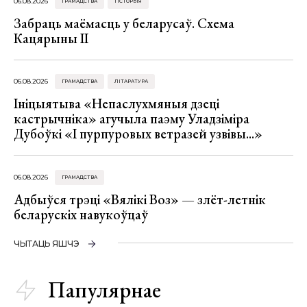
06.08.2026
ГРАМАДСТВА
ГІСТОРЫЯ
Забраць маёмасць у беларусаў. Схема
Кацярыны ІІ
06.08.2026
ГРАМАДСТВА
ЛІТАРАТУРА
Ініцыятыва «Непаслухмяныя дзеці
кастрычніка» агучыла паэму Уладзіміра
Дубоўкі «І пурпуровых ветразей узвівы...»
06.08.2026
ГРАМАДСТВА
Адбыўся трэці «Вялікі Воз» — злёт-летнік
беларускіх навукоўцаў
ЧЫТАЦЬ ЯШЧЭ
Папулярнае