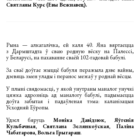
Святланы Курс (Евы Вежнавец)
.
Рына — алкагалічка, ей каля 40. Яна вяртаецца
з Дармштадта ў сваю родную вёску на Палессі,
у Беларусі, на пахаванне сваёй 102-гадовай бабулі.
За сваё доўгае жыццё бабуля перажыла дзве вайны,
дзевяць змен улады і перанос межаў у роднай вёсцы.
У плыні свядомасці, у якой унутраны маналог унучкі
цяжка адрозніць ад маналогу бабулі, падымаецца
доўга забытая і падаўленая тэма: каланізацыя
Усходняй Еўропы.
Удзел бяруць
Моніка Давідзюк, Яўгенія
Кульбачная, Святлана Зелянкоўская, Паліна
Чабатарова, Вольга Грыгараш
.