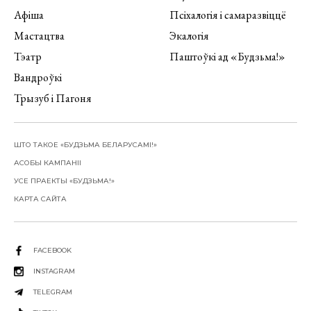
Афіша
Псіхалогія і самаразвіццё
Мастацтва
Экалогія
Тэатр
Паштоўкі ад «Будзьма!»
Вандроўкі
Трызуб і Пагоня
ШТО ТАКОЕ «БУДЗЬМА БЕЛАРУСАМІ!»
АСОБЫ КАМПАНІІ
УСЕ ПРАЕКТЫ «БУДЗЬМА!»
КАРТА САЙТА
FACEBOOK
INSTAGRAM
TELEGRAM