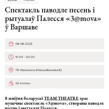
ВАРШАВА
СПЕКТАКЛІ
Спектакль паводле песень і
рытуалаў Палесся «3@mova»
ў Варшаве
08.08.2023
19:00 - 20:00
TR Warszawa (Marszałkowska 8)
45 злотых
8 жніўня беларускі
TEAM THEATRE
грае
музычны спектакль «3@mova»
, створаны паводле
песень і рытуалаў Палесся.