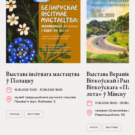
Выстава інсітнага мастацтва
Выстава Веранікі
ў Полацку
Віткоўскай і Рыго
Віткоўскага «Пад
16.05.2026 10:00 - 31.08.2026 18:00
лета» ў Мінску
музей традыцыйнага ручнога ткацтва
Паазер'я (вул. Войкава, 1)
11.06.2026 18:00 - 09.08.2026
галерэя Шчамялёва (вул
ПОЛАЦК
ВЫСТАВЫ
Рэвалюцыйная, 10)
МІНСК
ВЫСТАВЫ