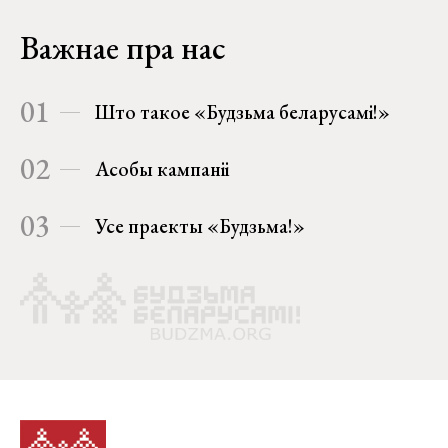
Важнае пра нас
01
Што такое «Будзьма беларусамі!»
02
Асобы кампаніі
03
Усе праекты «Будзьма!»