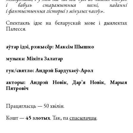
і бабуль старажытныя песні, паданні
і фантыстычныя гісторыі з мінулых часоў».
Спектакль ідзе на беларускай мове і дыялектах
Палесся.
аўтар ідэі, рэжысёр: Максім Шышко
музыка: Мікіта Залатар
гук/святло: Андрэй Бардухаеў-Арол
акторы: Андрэй Новік, Дар’я Новік, Марыя
Пятровіч
Працягласць — 50 хвілін.
Кошт —
45 злотых
. Так, па
спасылачцы
.