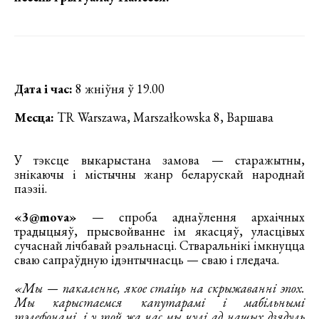
Дата і час:
8 жніўня ў 19.00
Месца:
TR Warszawa, Marszałkowska 8, Варшава
У тэксце выкарыстана замова — старажытны,
знікаючы і містычны жанр беларускай народнай
паэзіі.
«3@mova»
— спроба аднаўлення архаічных
традыцыяў, прысвойванне ім якасцяў, уласцівых
сучаснай лічбавай рэальнасці. Стваральнікі імкнуцца
сваю сапраўдную ідэнтычнасць — сваю і гледача.
«Мы — пакаленне, якое стаіць на скрыжаванні эпох.
Мы карыстаемся капутарамі і мабільнымі
тэлефонамі, і у той жа час мы чулі ад нашых дзядуль