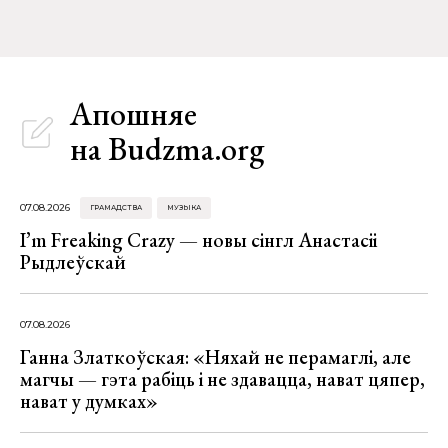
Апошняе
на Budzma.org
07.08.2026
ГРАМАДСТВА
МУЗЫКА
I’m Freaking Crazy — новы сінгл Анастасіі
Рыдлеўскай
07.08.2026
Ганна Златкоўская: «Няхай не перамаглі, але
магчы — гэта рабіць і не здавацца, нават цяпер,
нават у думках»