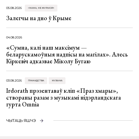
05.08.2026
«МАМА, НЕ ЖУРЫСЯ!»
Залегчы на дно ў Крыме
04.08.2026
«Сумна, калі наш максімум —
беларускамоўныя надпісы на магілах». Алесь
Кіркевіч адказвае Міколу Бугаю
03.08.2026
ГРАМАДСТВА
МУЗЫКА
Irdorath прэзентаваў кліп «Праз хмары»,
створаны разам з музыкамі нідэрландскага
гурта Omnia
ЧЫТАЦЬ ЯШЧЭ