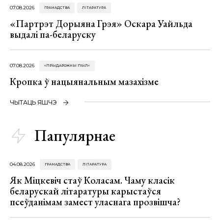
07.08.2026
ГРАМАДСТВА
ЛІТАРАТУРА
«Партрэт Дорыяна Грэя» Оскара Уайльда
выдалі па-беларуску
07.08.2026
«ПРЫДАРОЖНЫ ПЫЛ»
Кропка ў нацыянальным мазахізме
ЧЫТАЦЬ ЯШЧЭ
Папулярнае
04.08.2026
ГРАМАДСТВА
ЛІТАРАТУРА
Як Міцкевіч стаў Коласам. Чаму класік
беларускай літаратуры карыстаўся
псеўданімам замест уласнага прозвішча?