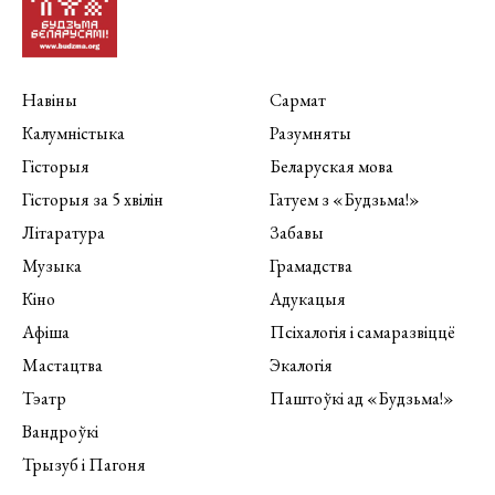
Навіны
Сармат
Калумністыка
Разумняты
Гісторыя
Беларуская мова
Гісторыя за 5 хвілін
Гатуем з «Будзьма!»
Літаратура
Забавы
Музыка
Грамадства
Кіно
Адукацыя
Афіша
Псіхалогія і самаразвіццё
Мастацтва
Экалогія
Тэатр
Паштоўкі ад «Будзьма!»
Вандроўкі
Трызуб і Пагоня