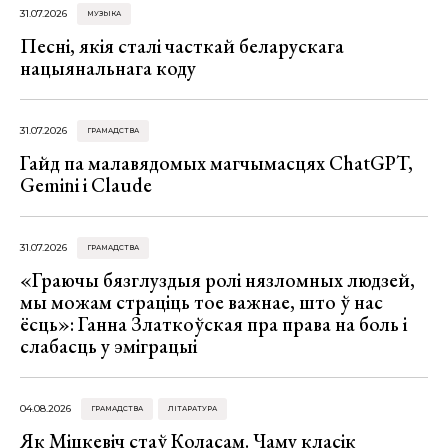
31.07.2026
МУЗЫКА
Песні, якія сталі часткай беларускага
нацыянальнага коду
31.07.2026
ГРАМАДСТВА
Гайд па малавядомых магчымасцях ChatGPT,
Gemini і Claude
31.07.2026
ГРАМАДСТВА
«Граючы бязглуздыя ролі нязломных людзей,
мы можам страціць тое важнае, што ў нас
ёсць»: Ганна Златкоўская пра права на боль і
слабасць у эміграцыі
04.08.2026
ГРАМАДСТВА
ЛІТАРАТУРА
Як Міцкевіч стаў Коласам. Чаму класік