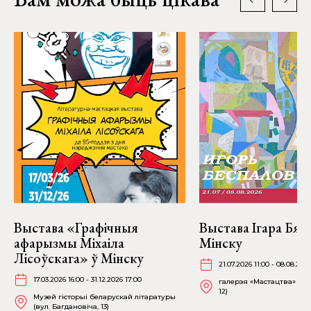
Выстава «Графічныя
Выстава Ігара Бяс
афарызмы Міхаіла
Мінску
Лісоўскага» ў Мінску
21.07.2026 11:00 - 08.08.202
17.03.2026 16:00 - 31.12.2026 17:00
галерэя «Мастацтва» (пр
12)
Музей гісторыі беларускай літаратуры
(вул. Багдановіча, 13)