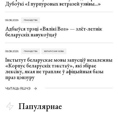
Дубоўкі «І пурпуровых ветразей узвівы...»
06.08.2026
ГРАМАДСТВА
Адбыўся трэці «Вялікі Воз» — злёт-летнік
беларускіх навукоўцаў
06.08.2026
ГРАМАДСТВА
БЕЛАРУСКАЯ МОВА
Інстытут беларускае мовы запусціў незалежны
«Корпус беларускіх тэкстаў», які збірае
лексіку, якая не трапляе ў афіцыйныя базы
праз цэнзуру
ЧЫТАЦЬ ЯШЧЭ
Папулярнае