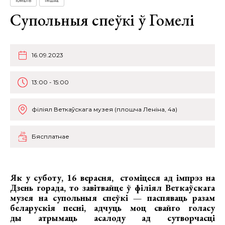
ГОМЕЛЬ
ІНШАЕ
Супольныя спеўкі ў Гомелі
16.09.2023
13:00 - 15:00
філіял Веткаўскага музея (плошча Леніна, 4а)
Бясплатнае
Як
у суботу, 16 верасня,
стоміцеся ад імпрэз на
Дзень горада, то завітвайце ў
філіял Веткаўскага
музея на супольныя спеўкі — паспяваць разам
беларускія песні, адчуць моц свайго голасу
ды атрымаць асалоду ад сутворчасці