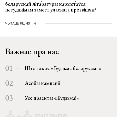
беларускай літаратуры карыстаўся
псеўданімам замест уласнага прозвішча?
ЧЫТАЦЬ ЯШЧЭ
Важнае пра нас
01
Што такое «Будзьма беларусамі!»
02
Асобы кампаніі
03
Усе праекты «Будзьма!»