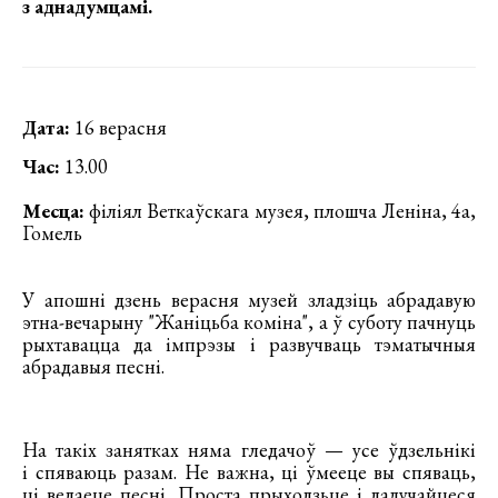
з аднадумцамі.
Дата:
16 верасня
Час:
13.00
Месца:
філіял Веткаўскага музея, плошча Леніна, 4а,
Гомель
У апошні дзень верасня музей зладзіць абрадавую
этна-вечарыну "Жаніцьба коміна", а ў суботу пачнуць
рыхтавацца да імпрэзы і развучваць тэматычныя
абрадавыя песні.
На такіх занятках няма гледачоў — усе ўдзельнікі
і спяваюць разам. Не важна, ці ўмееце вы спяваць,
ці ведаеце песні. Проста прыходзьце і далучайцеся