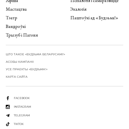
Афіша
Псіхалогія і самаразвіццё
Мастацтва
Экалогія
Тэатр
Паштоўкі ад «Будзьма!»
Вандроўкі
Трызуб і Пагоня
ШТО ТАКОЕ «БУДЗЬМА БЕЛАРУСАМІ!»
АСОБЫ КАМПАНІІ
УСЕ ПРАЕКТЫ «БУДЗЬМА!»
КАРТА САЙТА
FACEBOOK
INSTAGRAM
TELEGRAM
TIKTOK