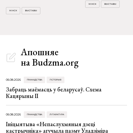
МІНСК
ВЫСТАВЫ
МІНСК
ВЫСТАВЫ
Апошняе
на Budzma.org
06.08.2026
ГРАМАДСТВА
ГІСТОРЫЯ
Забраць маёмасць у беларусаў. Схема
Кацярыны ІІ
06.08.2026
ГРАМАДСТВА
ЛІТАРАТУРА
Ініцыятыва «Непаслухмяныя дзеці
кастрычніка» агучыла паэму Уладзіміра