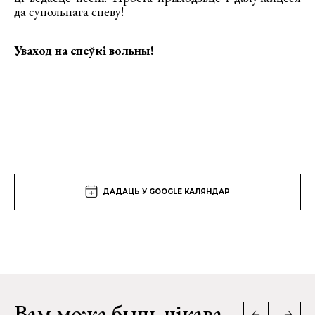
да супольнага спеву!
Уваход на спеўкі вольны!
ДАДАЦЬ У GOOGLE КАЛЯНДАР
Вам можа быць цікава