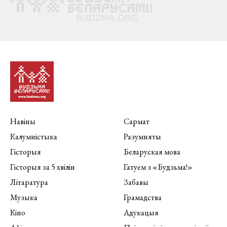
Навіны
Сармат
Калумністыка
Разумняты
Гісторыя
Беларуская мова
Гісторыя за 5 хвілін
Гатуем з «Будзьма!»
Літаратура
Забавы
Музыка
Грамадства
Кіно
Адукацыя