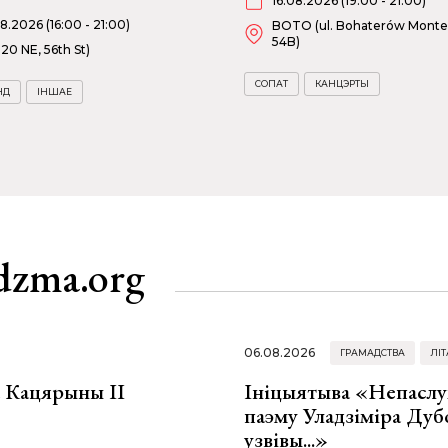
16.08.2026 (19:00 - 21:00)
08.2026 (16:00 - 21:00)
BOTO (ul. Bohaterów Monte
54B)
820 NE, 56th St)
СОПАТ
КАНЦЭРТЫ
НД
ІНШАЕ
dzma.org
06.08.2026
ГРАМАДСТВА
ЛІТ
а Кацярыны ІІ
Ініцыятыва «Непаслу
паэму Уладзіміра Дуб
узвівы...»