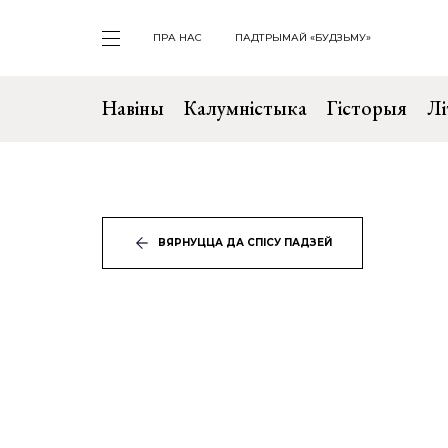
ПРА НАС
ПАДТРЫМАЙ «БУДЗЬМУ»
Навіны
Калумністыка
Гісторыя
Лі
ВЯРНУЦЦА ДА СПІСУ ПАДЗЕЙ