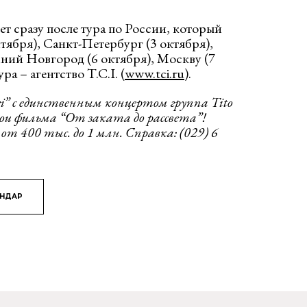
ет сразу после тура по России, который
тября), Санкт-Петербург (3 октября),
жний Новгород (6 октября), Москву (7
ра – агентство T.C.I. (
www.tci.ru
).
i
” с единственным концертом группа
Tito
рои фильма
“От заката до рассвета”!
от 400 тыс. до 1 млн. Справка: (029) 6
ЯНДАР