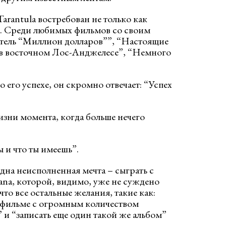
arantula востребован не только как
ер. Среди любимых фильмов cо своим
Отель “Миллион долларов””, “Настоящие
в восточном Лос-Анджелесе”, “Немного
 его успехе, он скромно отвечает: “Успех
изни момента, когда больше нечего
ы и что ты имеешь”.
одна неисполненная мечта – сыграть с
irvana, которой, видимо, уже не суждено
что все остальные желания, такие как:
в фильме с огромным количеством
 и “записать еще один такой же альбом”