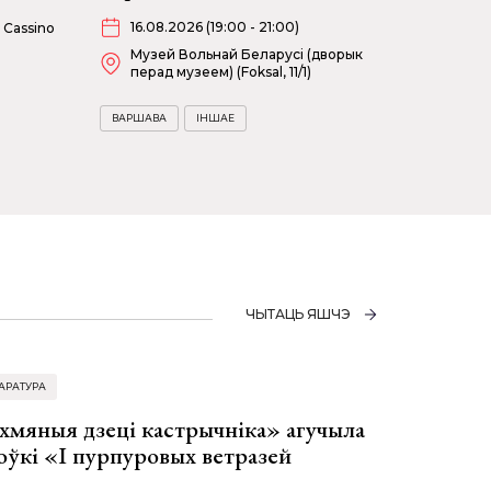
16.08.2026 (19:00 - 21:00)
 Cassino
Музей Вольнай Беларусі (дворык
перад музеем) (Foksal, 11/1)
ВАРШАВА
ІНШАЕ
ЧЫТАЦЬ ЯШЧЭ
АРАТУРА
хмяныя дзеці кастрычніка» агучыла
оўкі «І пурпуровых ветразей