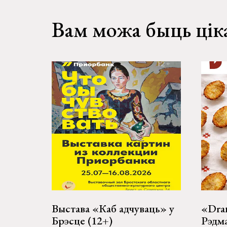
Вам можа быць цік
Выстава «Каб адчуваць» у
«Dran
Брэсце (12+)
Рэдм