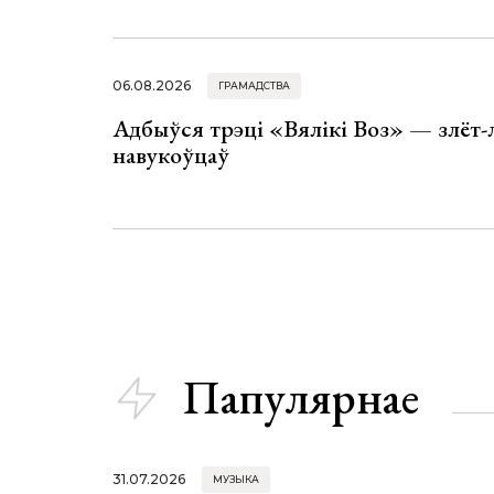
06.08.2026
ГРАМАДСТВА
Адбыўся трэці «Вялікі Воз» — злёт-
навукоўцаў
Папулярнае
31.07.2026
МУЗЫКА