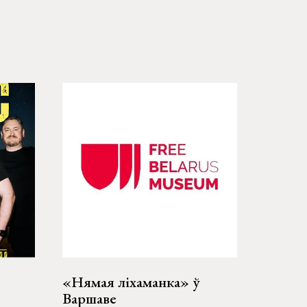
«Нямая ліхаманка» ў
Варшаве