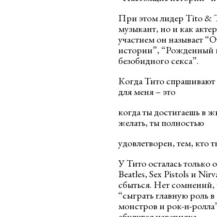
При этом лидер Tito & T
музыкант, но и как акт
участием он называет “
истории”, “Рожденный 
безобидного секса”.
Когда Тито спрашивают о
для меня – это
когда ты достигаешь в ж
желать, ты полностью
удовлетворен, тем, кто т
У Тито осталась только 
Beatles, Sex Pistols и N
сбыться. Нет сомнений, 
“сыграть главную роль 
монстров и рок-н-ролла”
сбудутся наверняка.