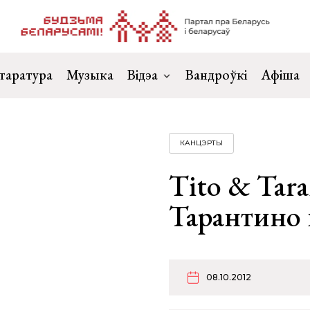
таратура
Музыка
Відэа
Вандроўкі
Афіша
КАНЦЭРТЫ
Tito & Tara
Тарантино 
08.10.2012