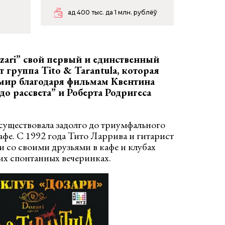
ад 400 тыс. да 1 млн. рублёў
zari
” свой первый и единственный
ст группа
Tito
&
Tarantula
, которая
 мир благодаря фильмам Квентина
до рассвета” и Роберта Родригеса
 существовала задолго до триумфального
афе. С 1992 года Тито Ларрива и гитарист
 со своими друзьями в кафе и клубах
х спонтанных вечеринках.