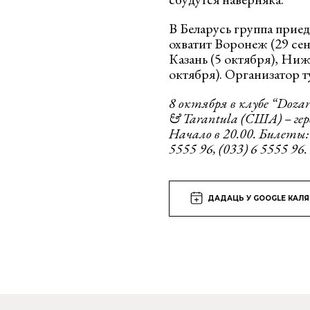
В Беларусь группа приед
охватит Воронеж (29 сен
Казань (5 октября), Ни
октября). Организатор ту
8 октября в клубе “
Dozar
&
Tarantula
(
США) – ге
Начало в 20.00. Билеты: 
5555 96, (033) 6 5555 96.
ДАДАЦЬ У GOOGLE КАЛ