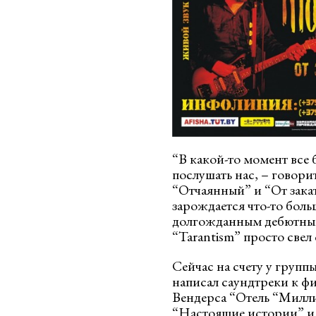
“В какой-то момент все
послушать нас, – говори
“Отчаянный” и “От заката
зарождается что-то боль
долгожданным дебютным
“Tarantism” просто свел 
Сейчас на счету у групп
написал саундтреки к ф
Вендерса “Отель “Милл
“Настоящие истории” и 