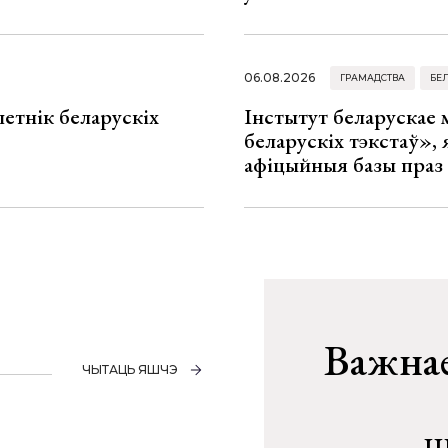
06.08.2026
ГРАМАДСТВА
БЕ
летнік беларускіх
Інстытут беларускае
беларускіх тэкстаў», я
афіцыйныя базы праз
Важнае
ЧЫТАЦЬ ЯШЧЭ
Ш