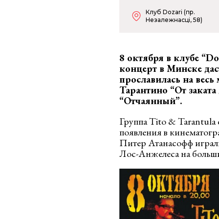
Клуб Dozari (пр.
Незалежнасці, 58)
8 октября в клубе “
Do
концерт в Минске да
прославилась на весь
Тарантино “От заката 
“Отчаянный”.
Группа Тito & Tarantula
появления в кинематогр
Питер Атанасофф играли
Лос-Анжелеса на больши