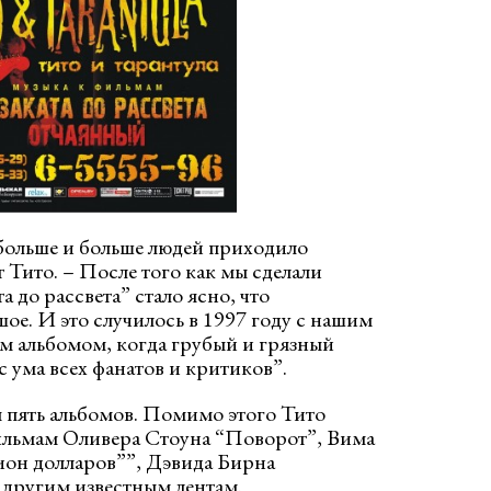
 больше и больше людей приходило
т Тито. – После того как мы сделали
 до рассвета” стало ясно, что
шое. И это случилось в 1997 году с нашим
 альбомом, когда грубый и грязный
с ума всех фанатов и критиков”.
ы пять альбомов. Помимо этого Тито
ильмам Оливера Стоуна “Поворот”, Вима
ион долларов””, Дэвида Бирна
другим известным лентам.