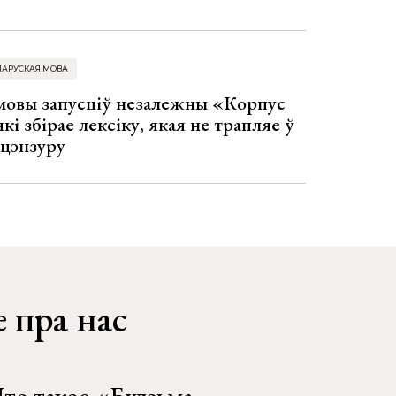
ЛАРУСКАЯ МОВА
 мовы запусціў незалежны «Корпус
кі збірае лексіку, якая не трапляе ў
 цэнзуру
 пра нас
то такое «Будзьма