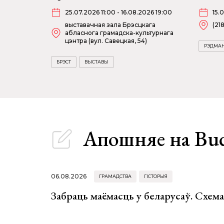
25.07.2026 11:00 - 16.08.2026 19:00
15.
выставачная зала Брэсцкага
(21
абласнога грамадска-культурнага
цэнтра (вул. Савецкая, 54)
РЭДМА
БРЭСТ
ВЫСТАВЫ
Апошняе
на Bu
06.08.2026
ГРАМАДСТВА
ГІСТОРЫЯ
Забраць маёмасць у беларусаў. Схем