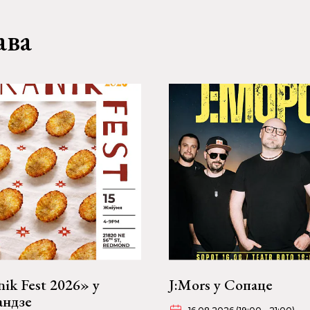
ава
ik Fest 2026» у
J:Mors у Сопаце
андзе