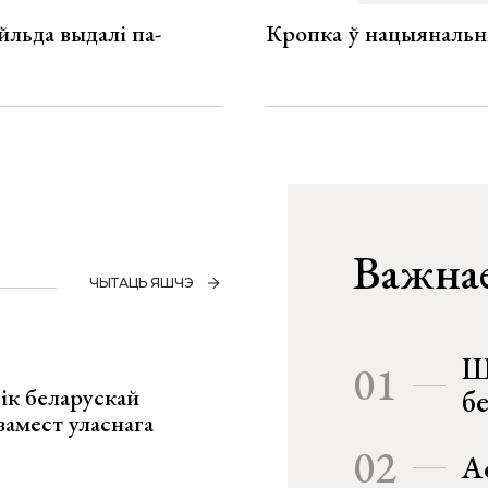
льда выдалі па-
Кропка ў нацыянальн
Важнае
ЧЫТАЦЬ ЯШЧЭ
Ш
01
ік беларускай
б
замест уласнага
02
А