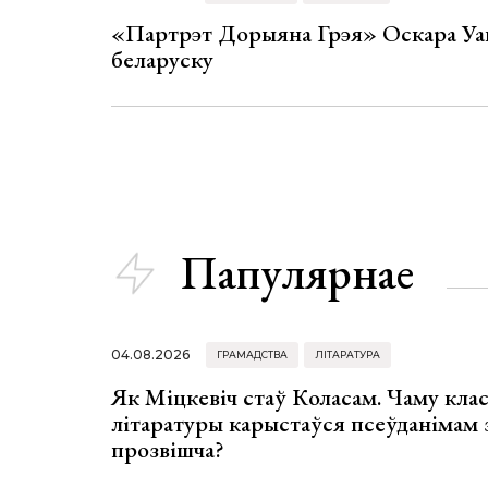
«Партрэт Дорыяна Грэя» Оскара Уай
беларуску
Папулярнае
04.08.2026
ГРАМАДСТВА
ЛІТАРАТУРА
Як Міцкевіч стаў Коласам. Чаму клас
літаратуры карыстаўся псеўданімам 
прозвішча?