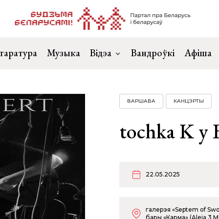
таратура
Музыка
Відэа
Вандроўкі
Афіша
ВАРШАВА
КАНЦЭРТЫ
tochka K у
22.05.2025
галерэя «Septem of Swo
бары «Карма» (Aleja 3 Ma