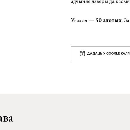
адчыняе дзверы да касміч
Уваход —
50 злотых
. З
ДАДАЦЬ У GOOGLE КАЛ
ава