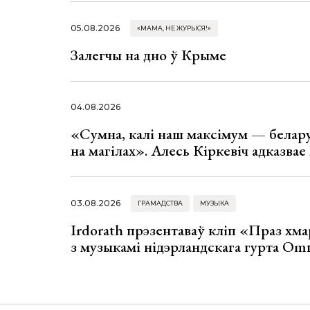
05.08.2026
«МАМА, НЕ ЖУРЫСЯ!»
Залегчы на дно ў Крыме
04.08.2026
«Сумна, калі наш максімум — белар
на магілах». Алесь Кіркевіч адказва
03.08.2026
ГРАМАДСТВА
МУЗЫКА
Irdorath прэзентаваў кліп «Праз хм
з музыкамі нідэрландскага гурта Om