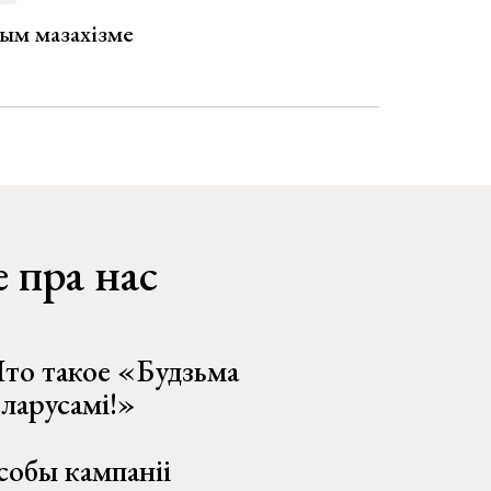
ым мазахізме
 пра нас
то такое «Будзьма
еларусамі!»
собы кампаніі