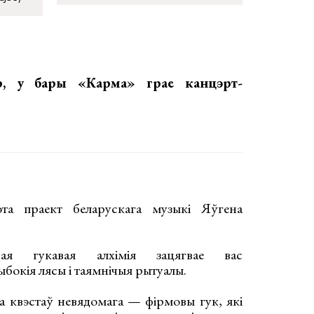
ер, у бары «Карма»
грае канцэрт-
а праект беларускага музыкі Яўгена
ная гукавая алхімія зацягвае вас
ыбокія лясы і таямнічыя рытуалы.
 да квэстаў невядомага — фірмовы гук, які