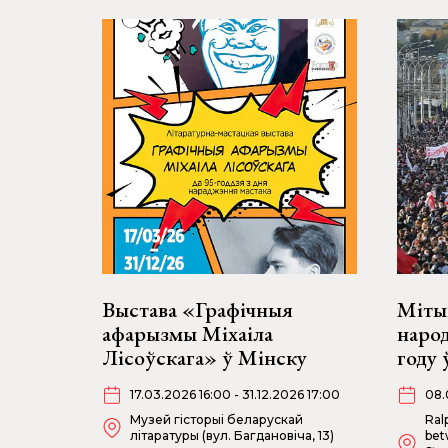
Выстава «Графічныя
Мітын
афарызмы Міхаіла
наро
Лісоўскага» ў Мінску
году 
17.03.2026 16:00 - 31.12.2026 17:00
08.
Музей гісторыі беларускай
Ral
літаратуры (вул. Багдановіча, 13)
bet