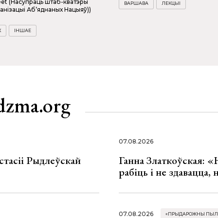
eet (Насупраць штаб-кватэры
ВАРШАВА
ЛЕКЦЫІ
анізацыі Аб’яднаных Нацыяў))
К
ІНШАЕ
dzma.org
07.08.2026
стасіі Рыдлеўскай
Ганна Златкоўская: «
рабіць і не здавацца,
07.08.2026
«ПРЫДАРОЖНЫ ПЫЛ