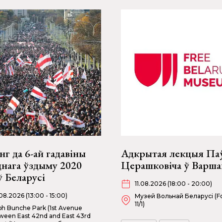
г да 6-ай гадавіны
Адкрытая лекцыя Па
днага ўздыму 2020
Церашковіча ў Варша
ў Беларусі
11.08.2026 (18:00 - 20:00)
08.2026 (13:00 - 15:00)
Музей Вольнай Беларусі (Fo
11/1)
ph Bunche Park (1st Avenue
ween East 42nd and East 43rd