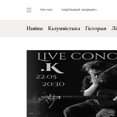
ПРА НАС
ПАДТРЫМАЙ «БУДЗЬМУ»
Навіны
Калумністыка
Гісторыя
Лі