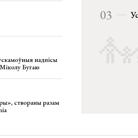
03
У
ускамоўныя надпісы
е Міколу Бугаю
ары», створаны разам
nia