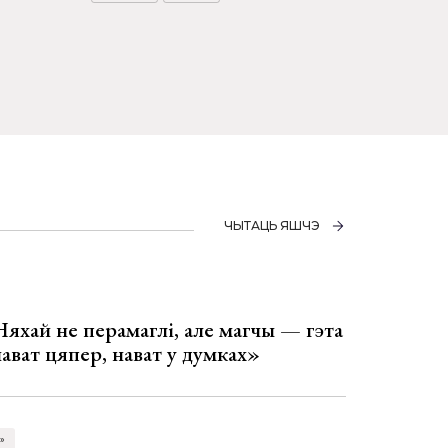
ЧЫТАЦЬ ЯШЧЭ
Няхай не перамаглі, але магчы — гэта
 нават цяпер, нават у думках»
»