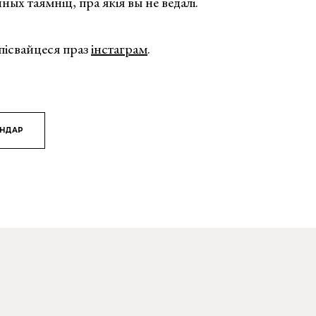
ных таямніц, пра якія вы не ведалі.
апісвайцеся праз
інстаграм
.
ЯНДАР