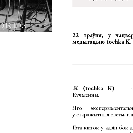
22 траўня, у чацв
медытацыю tochka K
.
.K (tochka K)
— гэт
Кучмейны.
Яго эксперыменталь
у старажытныя светы, гл
Гэта квіток у адзін бок