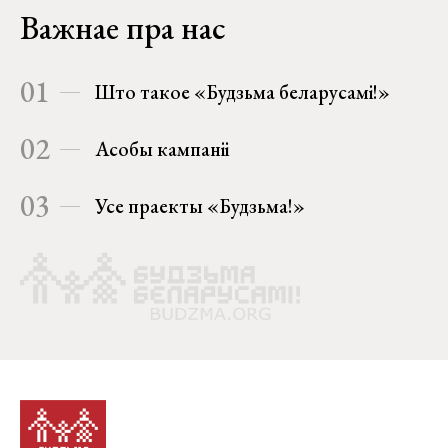
Важнае пра нас
01
Што такое «Будзьма беларусамі!»
02
Асобы кампаніі
03
Усе праекты «Будзьма!»