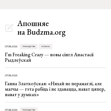
Апошняе
на Budzma.org
07.08.2026
ГРАМАДСТВА
МУЗЫКА
I’m Freaking Crazy — новы сінгл Анастасіі
Рыдлеўскай
07.08.2026
Ганна Златкоўская: «Няхай не перамаглі, але
магчы — гэта рабіць і не здавацца, нават цяпер,
нават у думках»
07.08.2026
ГРАМАДСТВА