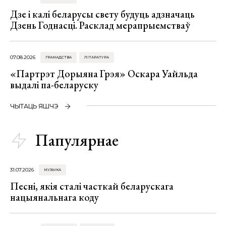
Дзе і калі беларусы свету будуць адзначаць
Дзень Годнасці. Расклад мерапрыемстваў
07.08.2026
ГРАМАДСТВА
ЛІТАРАТУРА
«Партрэт Дорыяна Грэя» Оскара Уайльда
выдалі па-беларуску
ЧЫТАЦЬ ЯШЧЭ
Папулярнае
31.07.2026
МУЗЫКА
Песні, якія сталі часткай беларускага
нацыянальнага коду