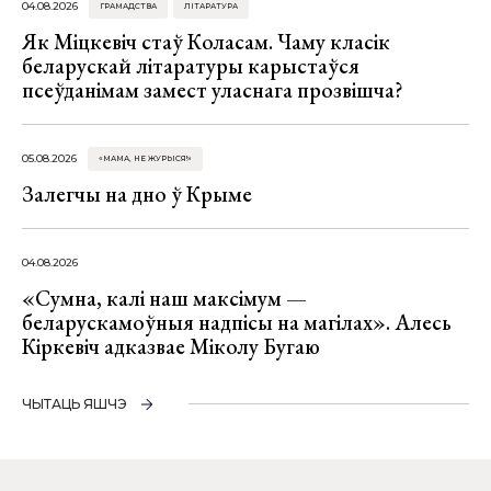
04.08.2026
ГРАМАДСТВА
ЛІТАРАТУРА
Як Міцкевіч стаў Коласам. Чаму класік
беларускай літаратуры карыстаўся
псеўданімам замест уласнага прозвішча?
05.08.2026
«МАМА, НЕ ЖУРЫСЯ!»
Залегчы на дно ў Крыме
04.08.2026
«Сумна, калі наш максімум —
беларускамоўныя надпісы на магілах». Алесь
Кіркевіч адказвае Міколу Бугаю
ЧЫТАЦЬ ЯШЧЭ