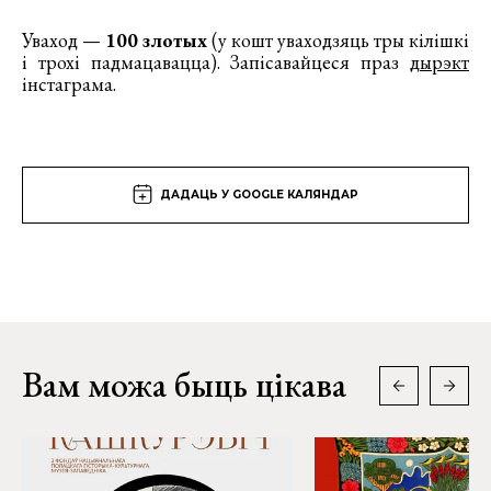
Уваход —
100 злотых
(у кошт уваходзяць тры кілішкі
і трохі падмацавацца). Запісавайцеся праз
дырэкт
інстаграма.
ДАДАЦЬ У GOOGLE КАЛЯНДАР
Вам можа быць цікава