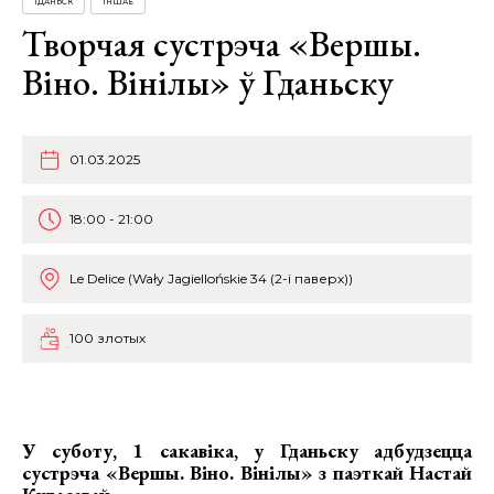
ГДАНЬСК
ІНШАЕ
Творчая сустрэча «Вершы.
Віно. Вінілы» ў Гданьску
01.03.2025
18:00 - 21:00
Le Delice (Wały Jagiellońskie 34 (2-і паверх))
100 злотых
У суботу, 1 сакавіка, у Гданьску адбудзецца
сустрэча «Вершы. Віно. Вінілы» з паэткай Настай