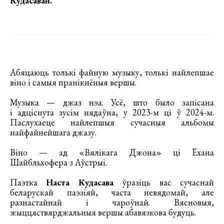
Кудасавай
.
Абяцаюць толькі файную музыку, толькі найлепшае
віно і самыя пранікнёныя вершы.
Музыка — джаз нэа. Усё, што было запісана
і адціснута зусім нядаўна, у 2023-м ці ў 2024-м.
Паслухаеце найлепшыя сучасныя альбомы
найфайнейшага джазу.
Віно — ад «Вялікага Джона» ці Ёхана
Шайбльхофера з Аўстрыі.
Паэтка
Наста Кудасава
ўразіць вас сучаснай
беларускай паэзіяй, часта невядомай, але
разнастайнай і чароўнай. Вясновыя,
жыццяствярджальныя вершы абавязкова будуць.