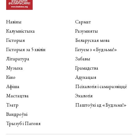
Навіны
Сармат
Калумністыка
Разумняты
Гісторыя
Беларуская мова
Гісторыя за 5 хвілін
Гатуем з «Будзьма!»
Літаратура
Забавы
Музыка
Грамадства
Кіно
Адукацыя
Афіша
Псіхалогія і самаразвіццё
Мастацтва
Экалогія
Тэатр
Паштоўкі ад «Будзьма!»
Вандроўкі
Трызуб і Пагоня