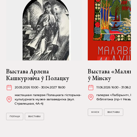
Выстава Арлена
Выстава «Малява
Кашкурэвіча ў Полацку
ў Мінску
20.05.2026 10:00 - 30.04.2027 18:00
11.06.2026 16:00 - 31.08.2026
мастацкая галерэя Полацкага гісторыка-
галерэя «Лабірынт», На
культурнага музея-запаведніка (вул.
бібліятэка (пр-т Незалежн
Стралецкая, 4A-4)
МІНСК
ВЫСТАВЫ
ПОЛАЦК
ВЫСТАВЫ