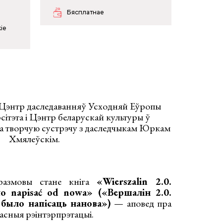
Бясплатнае
kie
, Цэнтр даследаванняў Усходняй Еўропы
сітэта і Цэнтр беларускай культуры ў
а творчую сустрэчу з даследчыкам Юркам
Хмялеўскім.
размовы стане кніга
«Wierszalin 2.0.
ało napisać od nowa» («Вершалін 2.0.
 было напісаць нанова»)
— аповед пра
часныя рэінтэрпрэтацыі.