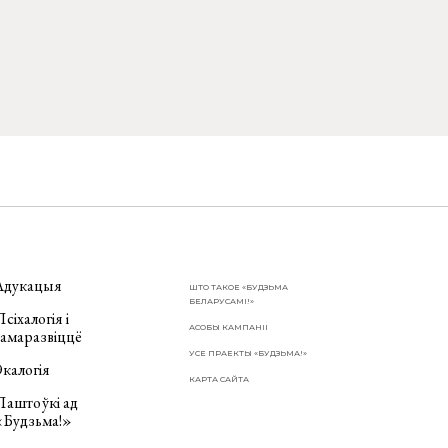
Адукацыя
ШТО ТАКОЕ «БУДЗЬМА
БЕЛАРУСАМІ!»
сіхалогія і
АСОБЫ КАМПАНІІ
самаразвіццё
УСЕ ПРАЕКТЫ «БУДЗЬМА!»
калогія
КАРТА САЙТА
Паштоўкі ад
«Будзьма!»