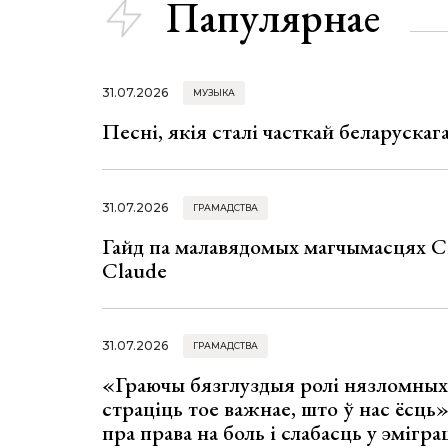
Папулярнае
31.07.2026
МУЗЫКА
Песні, якія сталі часткай беларуска
31.07.2026
ГРАМАДСТВА
Гайд па малавядомых магчымасцях C
Claude
31.07.2026
ГРАМАДСТВА
«Граючы бязглуздыя ролі нязломны
страціць тое важнае, што ў нас ёсць
пра права на боль і слабасць у эмігра