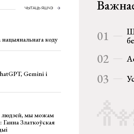
Важнае
ЧЫТАЦЬ ЯШЧЭ
Ш
01
га нацыянальнага коду
б
02
А
hatGPT, Gemini і
03
У
х людзей, мы можам
»: Ганна Златкоўская
цыі