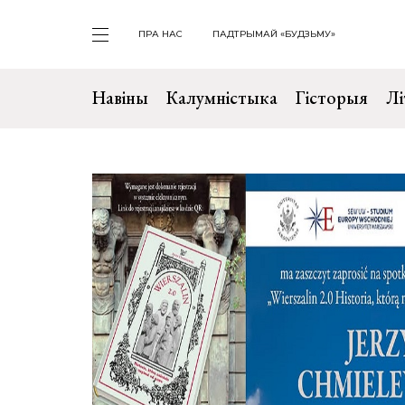
ПРА НАС
ПАДТРЫМАЙ «БУДЗЬМУ»
Навіны
Калумністыка
Гісторыя
Лі