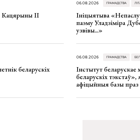
06.08.2026
ГРАМАДСТВА
ЛІТ
а Кацярыны ІІ
Ініцыятыва «Непаслу
паэму Уладзіміра Дуб
узвівы...»
06.08.2026
ГРАМАДСТВА
БЕ
летнік беларускіх
Інстытут беларускае
беларускіх тэкстаў», я
афіцыйныя базы праз