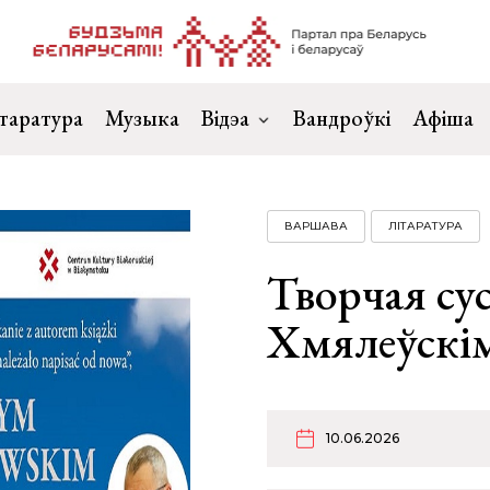
таратура
Музыка
Відэа
Вандроўкі
Афіша
ВАРШАВА
ЛІТАРАТУРА
Творчая су
Хмялеўскім
10.06.2026