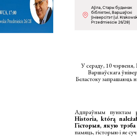
Аўла, Стары будынак
бібліятэкі, Варшаўскі
ўніверсітэт (ul. Krakows
Przedmieście 26/28)
У сераду, 10 чэрвеня
Варшаўскага ўнівер
Беластоку запрашаюць н
Адпраўным пунктам 
Historia, którą należ
Гісторыя, якую трэба
памяць, гісторыю і яе су