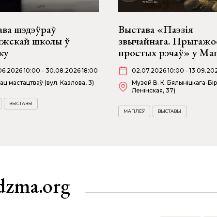
ава шэдэўраў
Выстава «Паэзія
жскай школы ў
звычайнага. Прыгажо
ку
простых рэчаў» у Маг
06.2026 10:00 - 30.08.2026 18:00
02.07.2026 10:00 - 13.09.20
ац мастацтваў (вул. Казлова, 3)
Музей В. К. Бялыніцкага-Бір
Ленінская, 37)
ВЫСТАВЫ
МАГІЛЁЎ
ВЫСТАВЫ
dzma.org