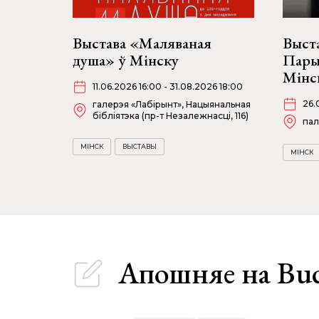
Выстава «Маляваная
Выст
душа» ў Мінску
Пары
Мінс
11.06.2026 16:00 - 31.08.2026 18:00
26.
галерэя «Лабірынт», Нацыянальная
бібліятэка (пр-т Незалежнасці, 116)
пал
МІНСК
ВЫСТАВЫ
МІНСК
Апошняе
на Bu