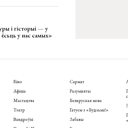
уры і гісторыі — у
 ёсьць у нас самых»
Кіно
Сармат
Афіша
Разумняты
П
Мастацтва
Беларуская мова
Э
Тэатр
Гатуем з «Будзьма!»
Вандроўкі
Забавы