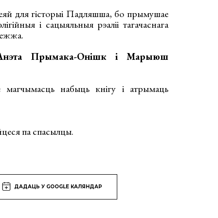
зеяй для гісторыі Падляшша, бо прымушае
лігійныя і сацыяльныя рэаліі тагачаснага
межжа.
Анэта Прымака-Онішк і Марыюш
е магчымасць набыць кнігу і атрымаць
йцеся па спасылцы.
ДАДАЦЬ У GOOGLE КАЛЯНДАР