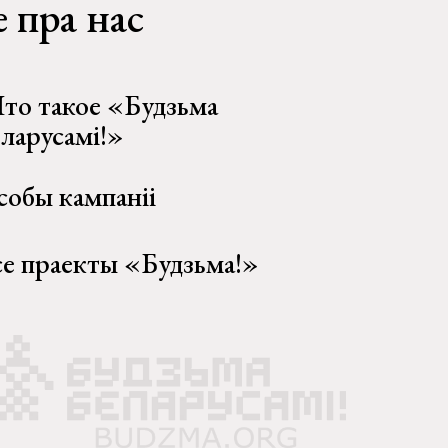
 пра нас
то такое «Будзьма
еларусамі!»
собы кампаніі
се праекты «Будзьма!»