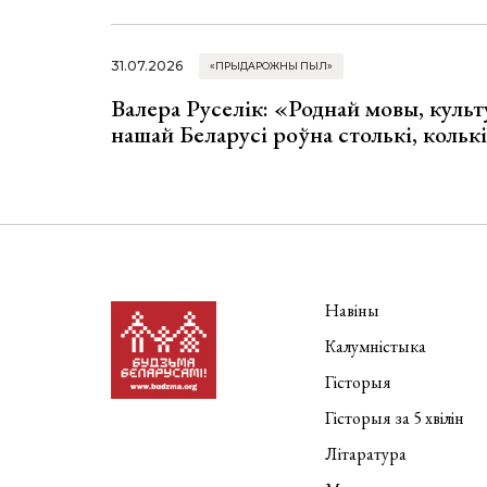
31.07.2026
«ПРЫДАРОЖНЫ ПЫЛ»
Валера Руселік: «Роднай мовы, культ
нашай Беларусі роўна столькі, колькі
Навіны
Калумністыка
Гісторыя
Гісторыя за 5 хвілін
Літаратура