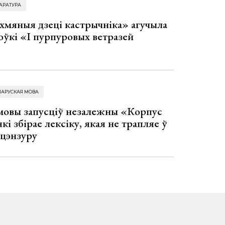
АРАТУРА
хмяныя дзеці кастрычніка» агучыла
оўкі «І пурпуровых ветразей
ЛАРУСКАЯ МОВА
 мовы запусціў незалежны «Корпус
кі збірае лексіку, якая не трапляе ў
 цэнзуру