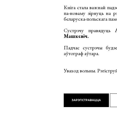
Кніга стала важнай пад
па-новаму зірнуць на рэ
беларуска-польскага па
Сустрэчу правядуць
Машкевіч.
Падчас сустрэчы будз
аўтограф аўтара.
Уваход вольны. Рэгістру
ЗАРЭГІСТРАВАЦЦА