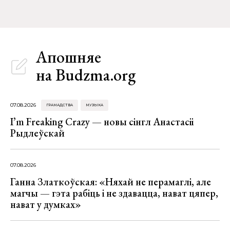
Апошняе
на Budzma.org
07.08.2026
ГРАМАДСТВА
МУЗЫКА
I’m Freaking Crazy — новы сінгл Анастасіі
Рыдлеўскай
07.08.2026
Ганна Златкоўская: «Няхай не перамаглі, але
магчы — гэта рабіць і не здавацца, нават цяпер,
нават у думках»