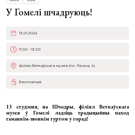
ГОМЕЛЬ
ІНШАЕ
У Гомелі шчадруюць!
13.01.2024
11:00 - 13:00
філіял Веткаўскага музея (пл. Леніна, 4)
Бясплатнае
13 студзеня, на Шчодры, філіял Веткаўскага
музея ў Гомелі ладзіць традыцыйны паход
гаманкім-звонкім гуртом у горад!