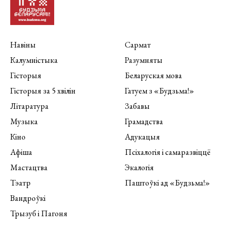
Навіны
Сармат
Калумністыка
Разумняты
Гісторыя
Беларуская мова
Гісторыя за 5 хвілін
Гатуем з «Будзьма!»
Літаратура
Забавы
Музыка
Грамадства
Кіно
Адукацыя
Афіша
Псіхалогія і самаразвіццё
Мастацтва
Экалогія
Тэатр
Паштоўкі ад «Будзьма!»
Вандроўкі
Трызуб і Пагоня