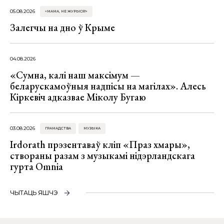
05.08.2026
«МАМА, НЕ ЖУРЫСЯ!»
Залегчы на дно ў Крыме
04.08.2026
«Сумна, калі наш максімум —
беларускамоўныя надпісы на магілах». Алесь
Кіркевіч адказвае Міколу Бугаю
03.08.2026
ГРАМАДСТВА
МУЗЫКА
Irdorath прэзентаваў кліп «Праз хмары»,
створаны разам з музыкамі нідэрландскага
гурта Omnia
ЧЫТАЦЬ ЯШЧЭ