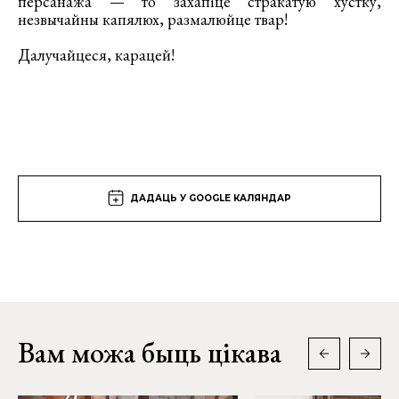
персанажа — то захапіце стракатую хустку,
незвычайны капялюх, размалюйце твар!
Далучайцеся, карацей!
ДАДАЦЬ У GOOGLE КАЛЯНДАР
Вам можа быць цікава