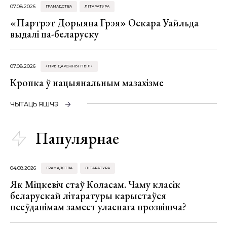
07.08.2026
ГРАМАДСТВА
ЛІТАРАТУРА
«Партрэт Дорыяна Грэя» Оскара Уайльда
выдалі па-беларуску
07.08.2026
«ПРЫДАРОЖНЫ ПЫЛ»
Кропка ў нацыянальным мазахізме
ЧЫТАЦЬ ЯШЧЭ
Папулярнае
04.08.2026
ГРАМАДСТВА
ЛІТАРАТУРА
Як Міцкевіч стаў Коласам. Чаму класік
беларускай літаратуры карыстаўся
псеўданімам замест уласнага прозвішча?