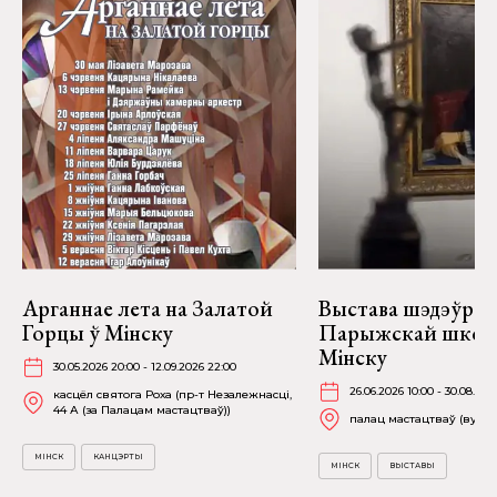
Арганнае лета на Залатой
Выстава шэдэўраў
Горцы ў Мінску
Парыжскай школ
Мінску
30.05.2026 20:00 - 12.09.2026 22:00
26.06.2026 10:00 - 30.08.202
касцёл святога Роха (пр-т Незалежнасці,
44 А (за Палацам мастацтваў))
палац мастацтваў (вул. К
МІНСК
КАНЦЭРТЫ
МІНСК
ВЫСТАВЫ