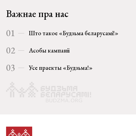
Важнае пра нас
01
Што такое «Будзьма беларусамі!»
02
Асобы кампаніі
03
Усе праекты «Будзьма!»