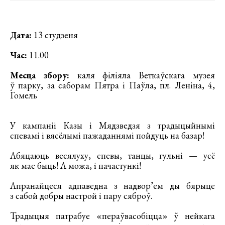
Дата:
13 студзеня
Час:
11.00
Месца збору:
каля філіяла Веткаўскага музея
ў парку, за саборам Пятра і Паўла, пл. Леніна, 4,
Гомель
У кампаніі Казы і Мядзведзя з традыцыйнымі
спевамі і вясёлымі пажаданнямі пойдуць на базар!
Абяцаюць весялуху, спевы, танцы, гульні — усё
як мае быць! А можа, і пачастункі!
Апранайцеся адпаведна з надвор’ем ды бярыце
з сабой добры настрой і пару сяброў.
Традыцыя патрабуе «пераўвасобіцца» ў нейкага