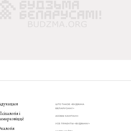
Адукацыя
ШТО ТАКОЕ «БУДЗЬМА
БЕЛАРУСАМІ!»
сіхалогія і
АСОБЫ КАМПАНІІ
самаразвіццё
УСЕ ПРАЕКТЫ «БУДЗЬМА!»
калогія
КАРТА САЙТА