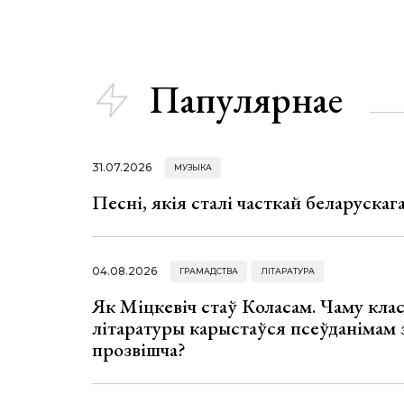
Папулярнае
31.07.2026
МУЗЫКА
Песні, якія сталі часткай беларуска
04.08.2026
ГРАМАДСТВА
ЛІТАРАТУРА
Як Міцкевіч стаў Коласам. Чаму клас
літаратуры карыстаўся псеўданімам 
прозвішча?