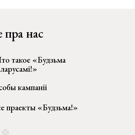
 пра нас
то такое «Будзьма
еларусамі!»
собы кампаніі
се праекты «Будзьма!»