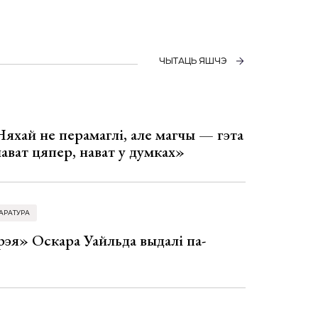
ЧЫТАЦЬ ЯШЧЭ
Няхай не перамаглі, але магчы — гэта
 нават цяпер, нават у думках»
АРАТУРА
эя» Оскара Уайльда выдалі па-