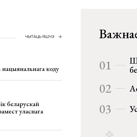
Важнае
ЧЫТАЦЬ ЯШЧЭ
Ш
01
га нацыянальнага коду
б
02
А
ік беларускай
03
У
замест уласнага