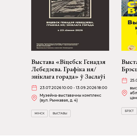
Выстава «Віцебск Генадзя
Выста
Лебедзева. Графіка ня/
Брэсц
зніклага горада» ў Заслаўі
25.
23.07.2026 10:00 - 13.09.2026 18:00
выс
абл
Музейна-выставачны комплекс
цэн
(вул. Рынкавая, д. 4)
БРЭСТ
МІНСК
ВЫСТАВЫ