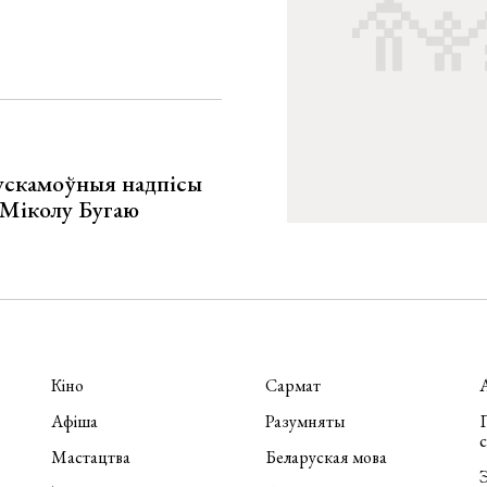
ускамоўныя надпісы
е Міколу Бугаю
Кіно
Сармат
Афіша
Разумняты
П
Мастацтва
Беларуская мова
Э