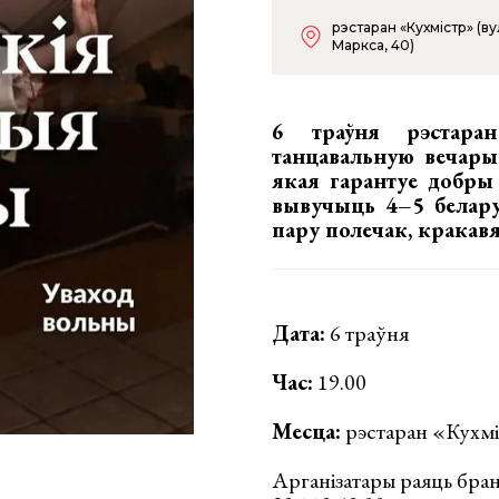
рэстаран «Кухмістр» (вул
Маркса, 40)
6 траўня рэстара
танцавальную вечарын
якая гарантуе добры 
вывучыць 4–5 белару
пару полечак, кракавя
Дата:
6 траўня
Час:
19.00
Месца:
рэстаран «Кухміс
Арганізатары раяць бран