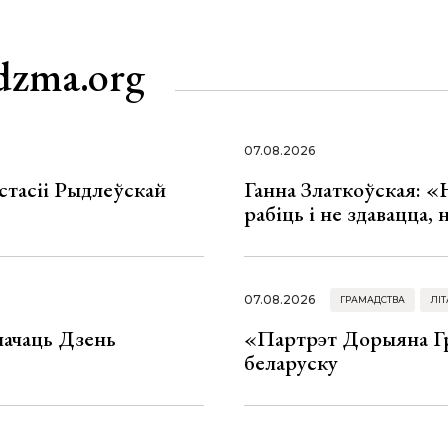
dzma.org
07.08.2026
стасіі Рыдлеўскай
Ганна Златкоўская: «
рабіць і не здавацца,
07.08.2026
ГРАМАДСТВА
ЛІТ
значаць Дзень
«Партрэт Дорыяна Гр
беларуску