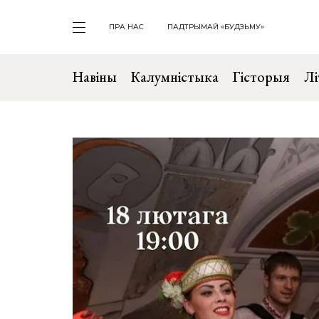
ПРА НАС
ПАДТРЫМАЙ «БУДЗЬМУ»
Навіны
Калумністыка
Гісторыя
Лі