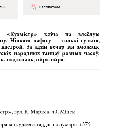
. К.
Бясплатнае
н «Кухмістр» кліча на вясёлую
у. Ніякага пафасу — толькі гульня,
настрой. За адзін вечар вы зможаце
скіх народных танцаў розных часоў:
к, падэспань, ойра-ойра.
тр», вул. К. Маркса, 40, Мінск
іраваць удзел загаддзя па нумары +375