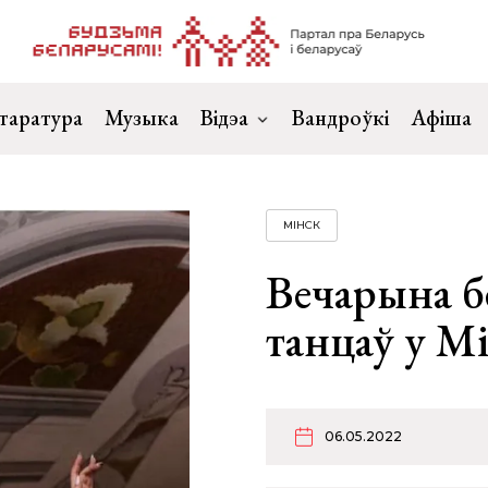
таратура
Музыка
Відэа
Вандроўкі
Афіша
МІНСК
Вечарына б
танцаў у М
06.05.2022