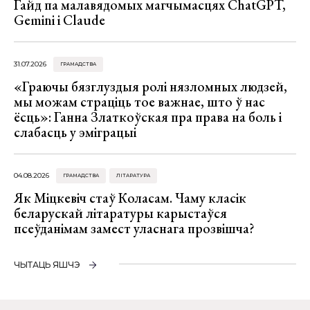
Гайд па малавядомых магчымасцях ChatGPT,
Gemini і Claude
31.07.2026
ГРАМАДСТВА
«Граючы бязглуздыя ролі нязломных людзей,
мы можам страціць тое важнае, што ў нас
ёсць»: Ганна Златкоўская пра права на боль і
слабасць у эміграцыі
04.08.2026
ГРАМАДСТВА
ЛІТАРАТУРА
Як Міцкевіч стаў Коласам. Чаму класік
беларускай літаратуры карыстаўся
псеўданімам замест уласнага прозвішча?
ЧЫТАЦЬ ЯШЧЭ