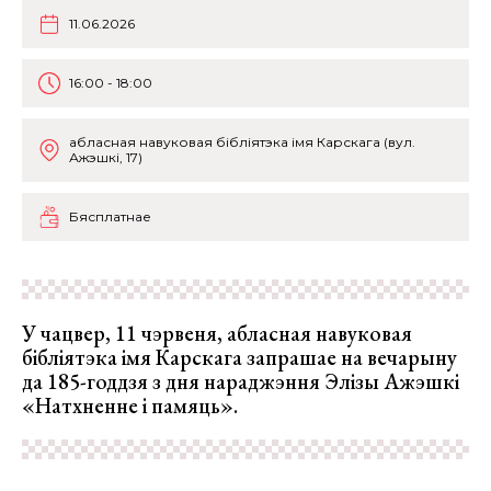
11.06.2026
16:00 - 18:00
абласная навуковая бібліятэка імя Карскага (вул.
Ажэшкі, 17)
Бясплатнае
У чацвер, 11 чэрвеня, абласная навуковая
бібліятэка імя Карскага запрашае на вечарыну
да 185-годдзя з дня нараджэння Элізы Ажэшкі
«Натхненне і памяць».