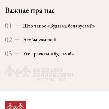
Важнае пра нас
01
Што такое «Будзьма беларусамі!»
02
Асобы кампаніі
03
Усе праекты «Будзьма!»