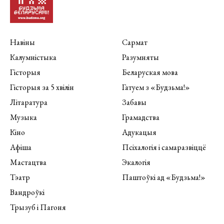
Навіны
Сармат
Калумністыка
Разумняты
Гісторыя
Беларуская мова
Гісторыя за 5 хвілін
Гатуем з «Будзьма!»
Літаратура
Забавы
Музыка
Грамадства
Кіно
Адукацыя
Афіша
Псіхалогія і самаразвіццё
Мастацтва
Экалогія
Тэатр
Паштоўкі ад «Будзьма!»
Вандроўкі
Трызуб і Пагоня