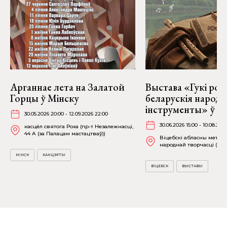
Арганнае лета на Залатой
Выстава «Гукі род
Горцы ў Мінску
беларускія народ
інструменты» ў Ві
30.05.2026 20:00 - 12.09.2026 22:00
30.06.2026 15:00 - 10.08.202
касцёл святога Роха (пр-т Незалежнасці,
44 А (за Палацам мастацтваў))
Віцебскі абласны метад
народнай творчасці (вул.
МІНСК
КАНЦЭРТЫ
ВІЦЕБСК
ВЫСТАВЫ