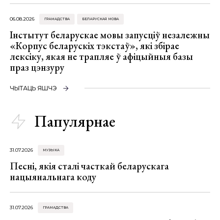
06.08.2026
ГРАМАДСТВА
БЕЛАРУСКАЯ МОВА
Інстытут беларускае мовы запусціў незалежны
«Корпус беларускіх тэкстаў», які збірае
лексіку, якая не трапляе ў афіцыйныя базы
праз цэнзуру
ЧЫТАЦЬ ЯШЧЭ
Папулярнае
31.07.2026
МУЗЫКА
Песні, якія сталі часткай беларускага
нацыянальнага коду
31.07.2026
ГРАМАДСТВА