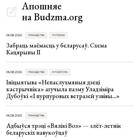
Апошняе
на Budzma.org
06.08.2026
ГРАМАДСТВА
ГІСТОРЫЯ
Забраць маёмасць у беларусаў. Схема
Кацярыны ІІ
06.08.2026
ГРАМАДСТВА
ЛІТАРАТУРА
Ініцыятыва «Непаслухмяныя дзеці
кастрычніка» агучыла паэму Уладзіміра
Дубоўкі «І пурпуровых ветразей узвівы...»
06.08.2026
ГРАМАДСТВА
Адбыўся трэці «Вялікі Воз» — злёт-летнік
беларускіх навукоўцаў