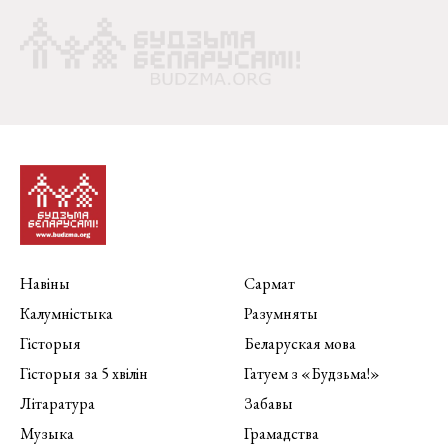
Навіны
Сармат
Калумністыка
Разумняты
Гісторыя
Беларуская мова
Гісторыя за 5 хвілін
Гатуем з «Будзьма!»
Літаратура
Забавы
Музыка
Грамадства