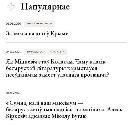
Папулярнае
05.08.2026
«МАМА, НЕ ЖУРЫСЯ!»
Залегчы на дно ў Крыме
04.08.2026
ГРАМАДСТВА
ЛІТАРАТУРА
Як Міцкевіч стаў Коласам. Чаму класік
беларускай літаратуры карыстаўся
псеўданімам замест уласнага прозвішча?
04.08.2026
«Сумна, калі наш максімум —
беларускамоўныя надпісы на магілах». Алесь
Кіркевіч адказвае Міколу Бугаю