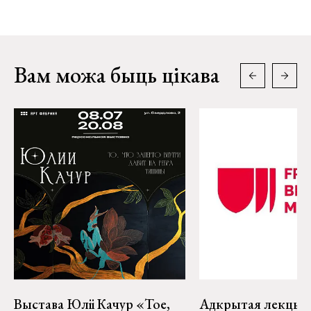
Вам можа быць цікава
Выстава Юліі Качур «Тое,
Адкрытая лекцыя