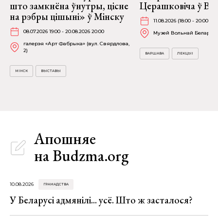
што замкнёна ўнутры, цісне
Церашковіча ў Ва
на рэбры цішыні» ў Мінску
11.08.2026 (18:00 - 20:00)
08.07.2026 19:00 - 20.08.2026 20:00
Музей Вольнай Беларусі (F
галерэя «Арт Фабрыка» (вул. Свярдлова,
2)
ВАРШАВА
ЛЕКЦЫІ
МІНСК
ВЫСТАВЫ
Апошняе
на Budzma.org
10.08.2026
ГРАМАДСТВА
У Беларусі адмянілі... усё. Што ж засталося?