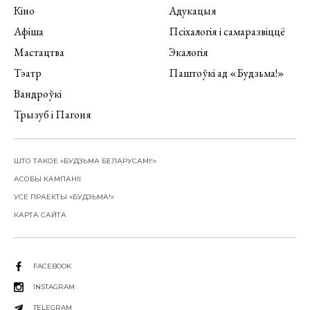
Кіно
Адукацыя
Афіша
Псіхалогія і самаразвіццё
Мастацтва
Экалогія
Тэатр
Паштоўкі ад «Будзьма!»
Вандроўкі
Трызуб і Пагоня
ШТО ТАКОЕ «БУДЗЬМА БЕЛАРУСАМІ!»
АСОБЫ КАМПАНІІ
УСЕ ПРАЕКТЫ «БУДЗЬМА!»
КАРТА САЙТА
FACEBOOK
INSTAGRAM
TELEGRAM