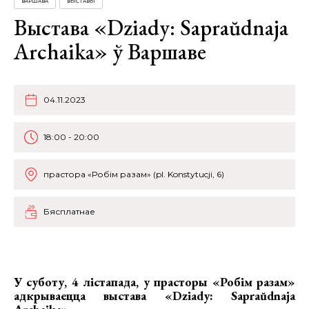
ВАРШАВА
ВЫСТАВЫ
Выстава «Dziady: Sapraŭdnaja
Archaika» ў Варшаве
04.11.2023
18:00 - 20:00
прастора «Робім разам» (pl. Konstytucji, 6)
Бясплатнае
У суботу, 4 лістапада, у прасторы «Робім разам»
адкрываецца
выстава «Dziady: Sapraŭdnaja