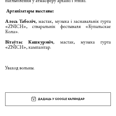
паглыблення ў атмасферу архаікі і этнікі.
Арганізатары выставы:
Алесь Таболіч
, мастак, музыка і заснавальнік гурта
«ZNICH», стваральнік фестываля «Купальскае
Кола».
Вітаўтас Кашкурэвіч
, мастак, музыка гурта
«ZNICH», кампазітар.
Уваход вольны.
ДАДАЦЬ У GOOGLE КАЛЯНДАР