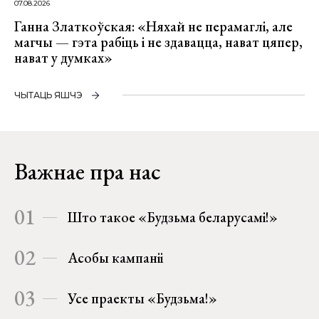
07.08.2026
Ганна Златкоўская: «Няхай не перамаглі, але
магчы — гэта рабіць і не здавацца, нават цяпер,
нават у думках»
ЧЫТАЦЬ ЯШЧЭ
Важнае пра нас
01
Што такое «Будзьма беларусамі!»
02
Асобы кампаніі
03
Усе праекты «Будзьма!»