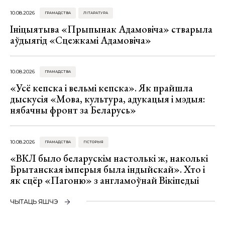
10.08.2026
ГРАМАДСТВА
ЛІТАРАТУРА
Ініцыятыва «Прыпынак Адамовіча» стварыла
аўдыягід «Сцежкамі Адамовіча»
10.08.2026
ГРАМАДСТВА
«Усё кепска і вельмі кепска». Як прайшла
дыскусія «Мова, культура, адукацыя і мэдыя:
нябачны фронт за Беларусь»
10.08.2026
ГРАМАДСТВА
ГІСТОРЫЯ
«ВКЛ было беларускім настолькі ж, наколькі
Брытанская імперыя была індыйскай». Хто і
як сцёр «Пагоню» з англамоўнай Вікіпедыі
ЧЫТАЦЬ ЯШЧЭ