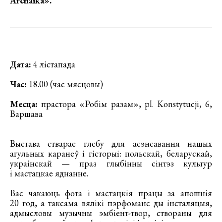
Archaika»
.
Дата:
4 лістапада
Час:
18.00 (час мясцовы)
Месца:
прастора «Робім разам», pl. Konstytucji, 6,
Варшава
Выстава стварае глебу для асэнсавання нашых
агульных каранеў і гісторыі: польскай, беларускай,
украінскай — праз глыбінны сінтэз культур
і мастацкае яднанне.
Вас чакаюць фота і мастацкія працы за апошнія
20 год, а таксама вялікі пэрфоманс ды інсталяцыя,
адмысловы музычны эмбіент-твор, створаны для