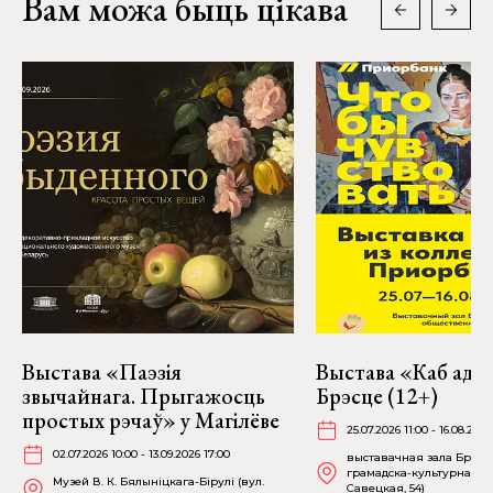
Вам можа быць цікава
Выстава «Паэзія
Выстава «Каб адчу
звычайнага. Прыгажосць
Брэсце (12+)
простых рэчаў» у Магілёве
25.07.2026 11:00 - 16.08.2026
02.07.2026 10:00 - 13.09.2026 17:00
выставачная зала Брэсц
грамадска-культурнага ц
Музей В. К. Бялыніцкага-Бірулі (вул.
Савецкая, 54)