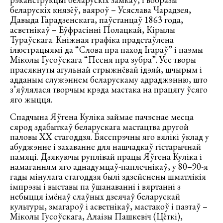
беларускіх князёў, ваяроў – Усяслава Чарадзея,
Давыда Гарадзенскага, паўстанцаў 1863 года,
асветнікаў – Еўфрасінні Полацкай, Кірылы
Тураўскага. Кніжная графіка прадстаўлена
ілюстрацыямі да “Слова пра паход Ігараў” і паэмы
Міколы Гусоўскага “Песня пра зубра”. Усе творы
прасякнуты агульнай стрыжнёвай ідэяй, шчырым і
адданым служэннем беларускаму адраджэнню, што
з’яўлялася творчым крэда мастака на працягу ўсяго
яго жыцця.
Спадчына Яўгена Куліка займае пачэснае месца
сярод здабыткаў беларускага мастацтва другой
паловы ХХ стагоддзя. Бясспрэчны яго вялікі ўклад у
абуджэнне і захаванне для нашчадкаў гістарычнай
памяці. Дзякуючы руплівай працы Яўгена Куліка і
намаганням яго аднадумцаў-паплечнікаў, у 80–90-я
гады мінулага стагоддзя былі здзейснены шматлікія
імпрэзы і выставы па ўшанаванні і вяртанні з
небыцця імёнаў слаўных дзеячаў беларускай
культуры, змагароў і асветнікаў, мастакоў і паэтаў –
Міколы Гусоўскага, Алаізы Пашкевіч (Цёткі),