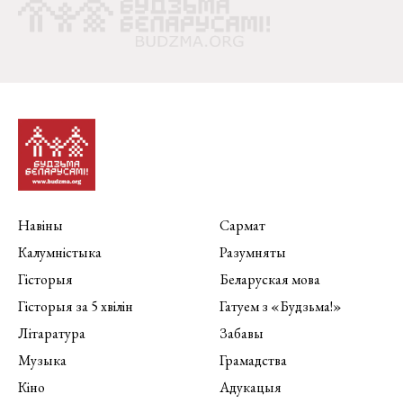
Навіны
Сармат
Калумністыка
Разумняты
Гісторыя
Беларуская мова
Гісторыя за 5 хвілін
Гатуем з «Будзьма!»
Літаратура
Забавы
Музыка
Грамадства
Кіно
Адукацыя