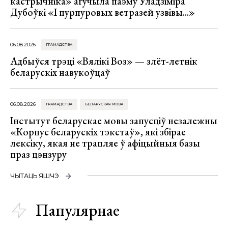
кастрычніка» агучыла паэму Уладзіміра
Дубоўкі «І пурпуровых ветразей узвівы...»
06.08.2026
ГРАМАДСТВА
Адбыўся трэці «Вялікі Воз» — злёт-летнік
беларускіх навукоўцаў
06.08.2026
ГРАМАДСТВА
БЕЛАРУСКАЯ МОВА
Інстытут беларускае мовы запусціў незалежны
«Корпус беларускіх тэкстаў», які збірае
лексіку, якая не трапляе ў афіцыйныя базы
праз цэнзуру
ЧЫТАЦЬ ЯШЧЭ
Папулярнае