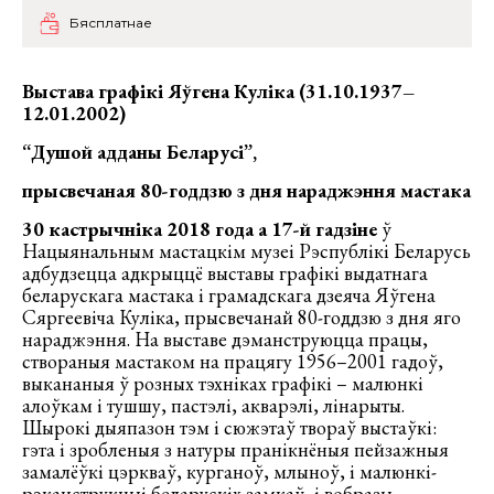
Бясплатнае
Выстава графікі Яўгена Куліка (31.10.1937–
12.01.2002)
“Душой адданы Беларусі”,
прысвечаная 80-годдзю з дня нараджэння мастака
30 кастрычніка 2018 года а 17-й гадзіне
ў
Нацыянальным мастацкім музеі Рэспублікі Беларусь
адбудзецца адкрыццё выставы графікі выдатнага
беларускага мастака і грамадскага дзеяча Яўгена
Сяргеевіча Куліка, прысвечанай 80-годдзю з дня яго
нараджэння. На выставе дэманструюцца працы,
створаныя мастаком на працягу 1956–2001 гадоў,
выкананыя ў розных тэхніках графікі – малюнкі
алоўкам і тушшу, пастэлі, акварэлі, лінарыты.
Шырокі дыяпазон тэм і сюжэтаў твораў выстаўкі:
гэта і зробленыя з натуры пранікнёныя пейзажныя
замалёўкі цэркваў, курганоў, млыноў, і малюнкі-
рэканструкцыі беларускіх замкаў, і вобразы