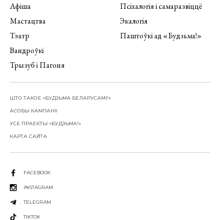
Афіша
Псіхалогія і самаразвіццё
Мастацтва
Экалогія
Тэатр
Паштоўкі ад «Будзьма!»
Вандроўкі
Трызуб і Пагоня
ШТО ТАКОЕ «БУДЗЬМА БЕЛАРУСАМІ!»
АСОБЫ КАМПАНІІ
УСЕ ПРАЕКТЫ «БУДЗЬМА!»
КАРТА САЙТА
FACEBOOK
INSTAGRAM
TELEGRAM
TIKTOK