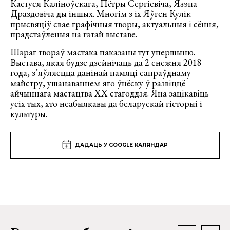
Кастуся Каліноўскага, Пётры Сергіевіча, Язэпа
Драздовіча ды іншых. Многім з іх Яўген Кулік
прысвяціў свае графічныя творы, актуальныя і сёння,
прадстаўленыя на гэтай выставе.
Шэраг твораў мастака паказаны тут упершыню.
Выстава, якая будзе дзейнічаць да 2 снежня 2018
года, з’яўляецца данінай памяці сапраўднаму
майстру, ушанаваннем яго ўнёску ў развіццё
айчыннага мастацтва ХХ стагоддзя. Яна зацікавіць
усіх тых, хто неабыякавы да беларускай гісторыі і
культуры.
ДАДАЦЬ У GOOGLE КАЛЯНДАР