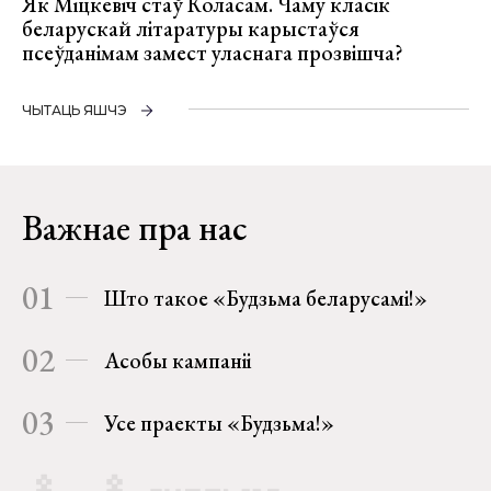
Як Міцкевіч стаў Коласам. Чаму класік
беларускай літаратуры карыстаўся
псеўданімам замест уласнага прозвішча?
ЧЫТАЦЬ ЯШЧЭ
Важнае пра нас
01
Што такое «Будзьма беларусамі!»
02
Асобы кампаніі
03
Усе праекты «Будзьма!»