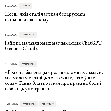
31.07.2026
МУЗЫКА
Песні, якія сталі часткай беларускага
нацыянальнага коду
31.07.2026
ГРАМАДСТВА
Гайд па малавядомых магчымасцях ChatGPT,
Gemini і Claude
31.07.2026
ГРАМАДСТВА
«Граючы бязглуздыя ролі нязломных людзей,
мы можам страціць тое важнае, што ў нас
ёсць»: Ганна Златкоўская пра права на боль і
слабасць у эміграцыі
04.08.2026
ГРАМАДСТВА
ЛІТАРАТУРА