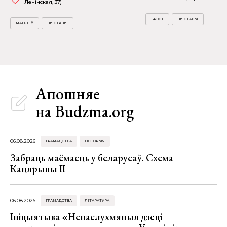
Ленінская, 37)
БРЭСТ
ВЫСТАВЫ
МАГІЛЁЎ
ВЫСТАВЫ
Апошняе
на Budzma.org
06.08.2026
ГРАМАДСТВА
ГІСТОРЫЯ
Забраць маёмасць у беларусаў. Схема
Кацярыны ІІ
06.08.2026
ГРАМАДСТВА
ЛІТАРАТУРА
Ініцыятыва «Непаслухмяныя дзеці