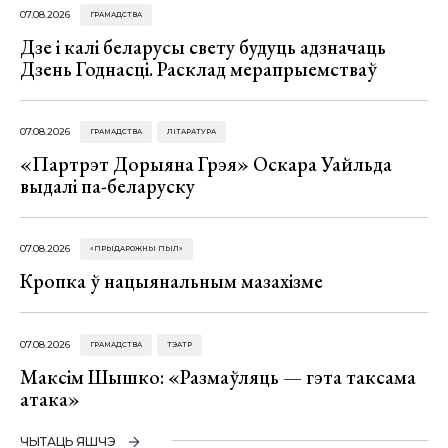
07.08.2026
ГРАМАДСТВА
Дзе і калі беларусы свету будуць адзначаць
Дзень Годнасці. Расклад мерапрыемстваў
07.08.2026
ГРАМАДСТВА
ЛІТАРАТУРА
«Партрэт Дорыяна Грэя» Оскара Уайльда
выдалі па-беларуску
07.08.2026
«ПРЫДАРОЖНЫ ПЫЛ»
Кропка ў нацыянальным мазахізме
07.08.2026
ГРАМАДСТВА
ТЭАТР
Максім Шышко: «Размаўляць — гэта таксама
атака»
ЧЫТАЦЬ ЯШЧЭ