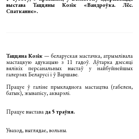
выстава Таццяны Козік «Вандроўка. Лёс.
Спатканне»
.
Таццяна Козік
— беларуская мастачка, атрымлівала
мастацкую адукацыю з 11 гадоў. Аўтарка дзесяці
вялікіх персанальных выстаў у найбуйнейшых
галерэях Беларусі і ў Варшаве.
Працуе ў галіне прыкладнога мастацтва (габелен,
батык), жывапісу, акварэлі.
Працуе выстава
да 5 траўня.
Уваход, выглядае, вольны.