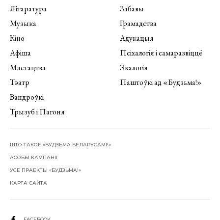
Літаратура
Забавы
Музыка
Грамадства
Кіно
Адукацыя
Афіша
Псіхалогія і самаразвіццё
Мастацтва
Экалогія
Тэатр
Паштоўкі ад «Будзьма!»
Вандроўкі
Трызуб і Пагоня
ШТО ТАКОЕ «БУДЗЬМА БЕЛАРУСАМІ!»
АСОБЫ КАМПАНІІ
УСЕ ПРАЕКТЫ «БУДЗЬМА!»
КАРТА САЙТА
FACEBOOK