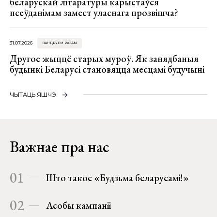
беларускай літаратуры карыстаўся
псеўданімам замест уласнага прозвішча?
31.07.2026
ВАНДРУЕМ РАЗАМ
Другое жыццё старых муроў. Як занядбаныя
будынкі Беларусі становяцца месцамі будучыні
ЧЫТАЦЬ ЯШЧЭ
Важнае пра нас
01
Што такое «Будзьма беларусамі!»
02
Асобы кампаніі