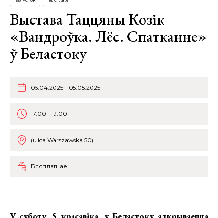
БЕЛАСТОК
ВЫСТАВЫ
Выстава Таццяны Козік
«Вандроўка. Лёс. Спатканне»
ў Беластоку
05.04.2025 - 05.05.2025
17:00 - 19:00
(ulica Warszawska 50)
Бясплатнае
У суботу, 5 красавіка, у Беластоку адкрываецца