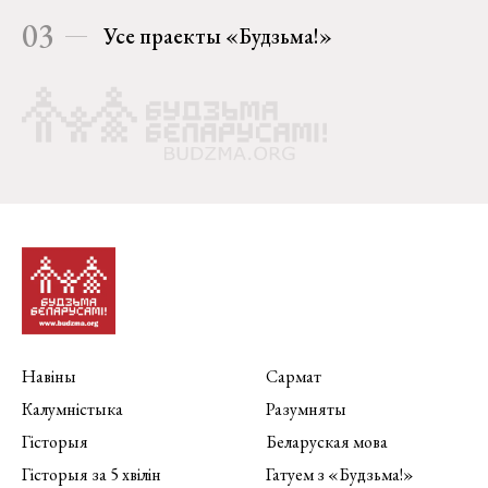
03
Усе праекты «Будзьма!»
Навіны
Сармат
Калумністыка
Разумняты
Гісторыя
Беларуская мова
Гісторыя за 5 хвілін
Гатуем з «Будзьма!»