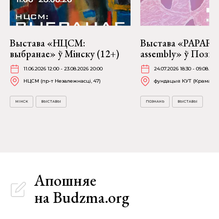
Выстава «НЦСМ:
Выстава «PAPARAĆ
выбранае» ў Мінску (12+)
assembly» ў Позна
11.06.2026 12:00 - 23.08.2026 20:00
24.07.2026 18:30 - 09.08.202
НЦСМ (пр-т Незалежнасці, 47)
фундацыя КУТ (Крамарска
МІНСК
ВЫСТАВЫ
ПОЗНАНЬ
ВЫСТАВЫ
Апошняе
на Budzma.org