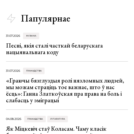
Папулярнае
31.07.2026
МУЗЫКА
Песні, якія сталі часткай беларускага
нацыянальнага коду
31.07.2026
ГРАМАДСТВА
«Граючы бязглуздыя ролі нязломных людзей,
мы можам страціць тое важнае, што ў нас
ёсць»: Ганна Златкоўская пра права на боль і
слабасць у эміграцыі
04.08.2026
ГРАМАДСТВА
ЛІТАРАТУРА
Як Міцкевіч стаў Коласам. Чаму класік