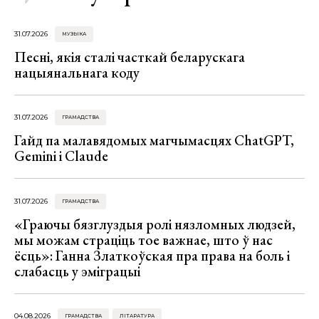
31.07.2026
МУЗЫКА
Песні, якія сталі часткай беларускага
нацыянальнага коду
31.07.2026
ГРАМАДСТВА
Гайд па малавядомых магчымасцях ChatGPT,
Gemini і Claude
31.07.2026
ГРАМАДСТВА
«Граючы бязглуздыя ролі нязломных людзей,
мы можам страціць тое важнае, што ў нас
ёсць»: Ганна Златкоўская пра права на боль і
слабасць у эміграцыі
04.08.2026
ГРАМАДСТВА
ЛІТАРАТУРА