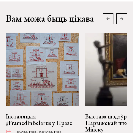
Вам можа быць цікава
Інсталяцыя
Выстава шэдэўраў
#FramedInBelarus у Празе
Парыжскай школ
Мінску
11.06.2026 19:00 - 14.09.2026 19:00