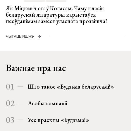
Як Міцкевіч стаў Коласам. Чаму класік
беларускай літаратуры карыстаўся
псеўданімам замест уласнага прозвішча?
ЧЫТАЦЬ ЯШЧЭ
Важнае пра нас
01
Што такое «Будзьма беларусамі!»
02
Асобы кампаніі
03
Усе праекты «Будзьма!»