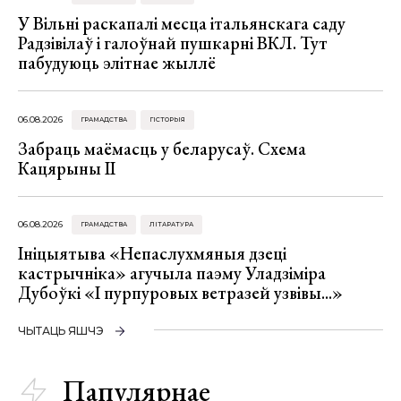
У Вільні раскапалі месца італьянскага саду
Радзівілаў і галоўнай пушкарні ВКЛ. Тут
пабудуюць элітнае жыллё
06.08.2026
ГРАМАДСТВА
ГІСТОРЫЯ
Забраць маёмасць у беларусаў. Схема
Кацярыны ІІ
06.08.2026
ГРАМАДСТВА
ЛІТАРАТУРА
Ініцыятыва «Непаслухмяныя дзеці
кастрычніка» агучыла паэму Уладзіміра
Дубоўкі «І пурпуровых ветразей узвівы...»
ЧЫТАЦЬ ЯШЧЭ
Папулярнае