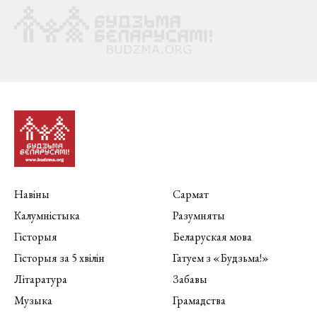
Навіны
Сармат
Калумністыка
Разумняты
Гісторыя
Беларуская мова
Гісторыя за 5 хвілін
Гатуем з «Будзьма!»
Літаратура
Забавы
Музыка
Грамадства