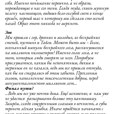
себя. Именно понимание первично, а не образы,
порождающие в нас его тени. Глядя туда, сквозь мутную
пелену
настоящего, видишь бело-голубой свет в конце
времён, первый шаг к которому мы сделали сто осеней
назад. Образ этот никогда не меркнет.
Зов
Мы пришли с гор, древних и молодых, из бескрайних
степей, пустынь и Тайги. Может быть мы – Голос,
осознанный импульс бескрайнего леса, раскинувшегося
на миллионы километров? Именно голос леса, а не
тот, которым люди говорят за него. Попробуем
прислушаться, каким бы непонятным, диким и
звериным он не казался, ведь мы все пришли оттуда,
как бы ни старались об этом забыть. Преклоним
головы, наполненные тысячелетним добром, перед
монументальностью миллионов лет…
Финал пути?
…
Ведь мы все уже почти дома. Ещё мгновение, и нам уже
не удастся разыгрывать больше эту пантомиму.
Замрём, глядя сощуренными глазами в вечность, а губы
тронет лёгкая улыбка. Иначе придётся начинать с
ноля, искать ответы в опавшей листве, если желание