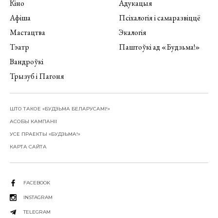
Кіно
Адукацыя
Афіша
Псіхалогія і самаразвіццё
Мастацтва
Экалогія
Тэатр
Паштоўкі ад «Будзьма!»
Вандроўкі
Трызуб і Пагоня
ШТО ТАКОЕ «БУДЗЬМА БЕЛАРУСАМІ!»
АСОБЫ КАМПАНІІ
УСЕ ПРАЕКТЫ «БУДЗЬМА!»
КАРТА САЙТА
FACEBOOK
INSTAGRAM
TELEGRAM