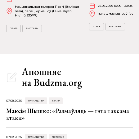
26.06.2026 10:00 - 30.08.202
Нацыянальная галерэя Прагі (Вялікая
зала), палац кірмашоў (Dukelských
палац мастацтваў (вул. К
Hrdinů 530/47,)
МІНСК
ВЫСТАВЫ
ПРАГА
ВЫСТАВЫ
Апошняе
на Budzma.org
07.08.2026
ГРАМАДСТВА
ТЭАТР
Максім Шышко: «Размаўляць — гэта таксама
атака»
07.08.2026
ГРАМАДСТВА
ГІСТОРЫЯ