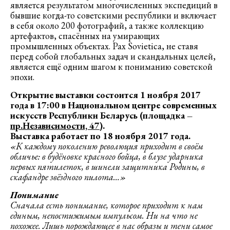
является результатом многочисленных экспедиций в
бывшие когда-то советскими республики и включает
в себя около 200 фотографий, а также коллекцию
артефактов, спасённых на умирающих
промышленных объектах. Pax Sovietica, не ставя
перед собой глобальных задач и скандальных целей,
является ещё одним шагом к пониманию советской
эпохи.
Открытие выставки состоится 1 ноября 2017
года в 17:00 в Национальном центре современных
искусств Республики Беларусь (площадка –
пр.Независимости, 47
).
Выставка работает по 18 ноября 2017 года.
«К каждому поколению революция приходит в своём
обличье: в будёновке красного бойца, в блузе ударника
первых пятилеток, в шинели защитника Родины, в
скафандре звёздного пилота…»
Понимание
Сначала есть понимание, которое приходит к нам
единым, непостижимым импульсом. Ни на что не
похожее.
Л
ишь порождающее в нас образы и тени самое