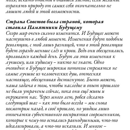
охранять природу от самих себя окончательно не
лишит людей и этой возможности.
Страна Советов была страной, которая
ставила Памятники Будущему
Скоро мир очень сильно изменится. И Будущее может
наступить в любой момент. Изменения будут подобны
революции, с той лишь разницей, что в этой революции
будет гораздо меньше слёз и крови. Ведь они обесценились,
проливаясь каждый день. Будут ли эти изменения к
лучшему, или худшему – никто не знает. Одно
очевидно: в Будущее широким потоком стремятся не
самые лучшие из человеческих душ, оттесняя
настоящее, обесценивая достигнутое. Быть может,
наша задача в том, чтобы наследие и опыт прошлого
не были утрачены сейчас, пока они ещё живы и
окружают нас. Через много лет, робея сделать
следующий шаг – как это было всегда – мы снова
посмотрим назад, в своё прошлое, но увидим лишь
отпечатки субъективного восприятия современников,
которые к чему-то остались равнодушными, что-то
идеализировали, а что-то исказили. И многое –