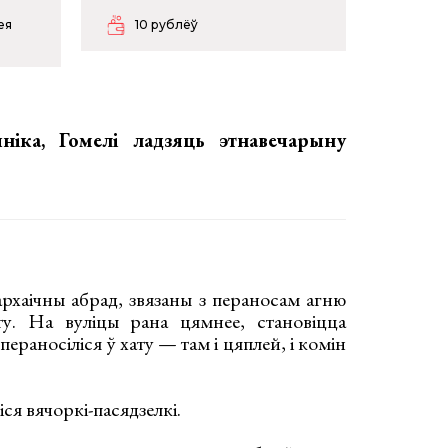
ея
10 рублёў
ніка, Гомелі ладзяць этнавечарыну
хаічны абрад, звязаны з пераносам агню
ату. На вуліцы рана цямнее, становіцца
пераносіліся ў хату — там і цяплей, і комін
іся вячоркі-пасядзелкі.