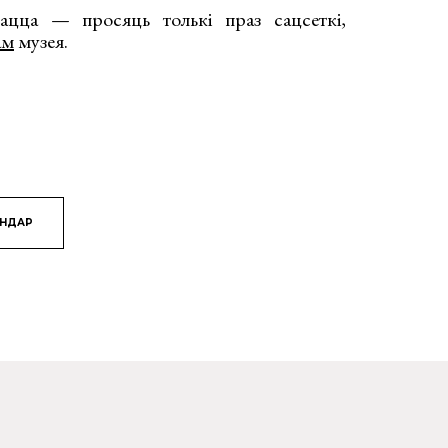
сацца — просяць толькі праз сацсеткі,
ам
музея.
ЯНДАР