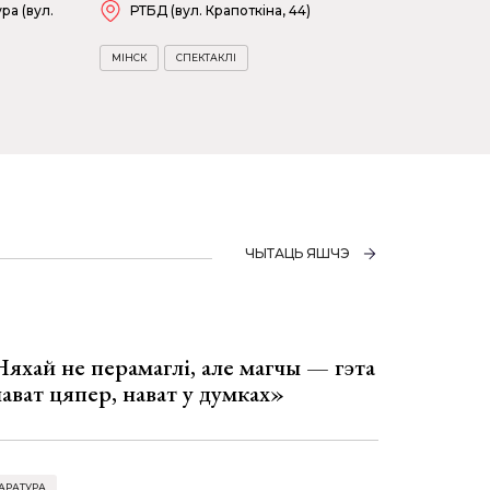
ра (вул.
РТБД (вул. Крапоткіна, 44)
МІНСК
СПЕКТАКЛІ
ЧЫТАЦЬ ЯШЧЭ
Няхай не перамаглі, але магчы — гэта
 нават цяпер, нават у думках»
АРАТУРА