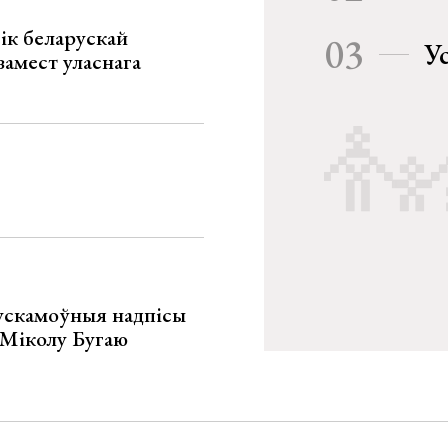
ік беларускай
03
У
замест уласнага
ускамоўныя надпісы
е Міколу Бугаю