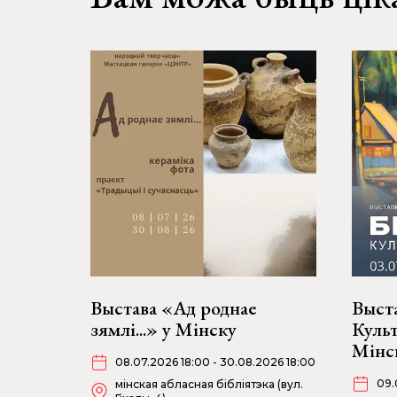
Выстава «Ад роднае
Выста
зямлі...» у Мінску
Куль
Мінс
08.07.2026 18:00 - 30.08.2026 18:00
09.
мінская абласная бібліятэка (вул.