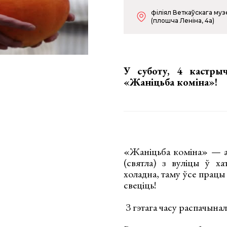
філіял Веткаўскага муз
(плошча Леніна, 4а)
У суботу, 4 кастрыч
«Жаніцьба коміна»!
«Жаніцьба коміна» — ар
(святла) з вуліцы ў х
холадна, таму ўсе працы 
свеціць!
З гэтага часу распачынал