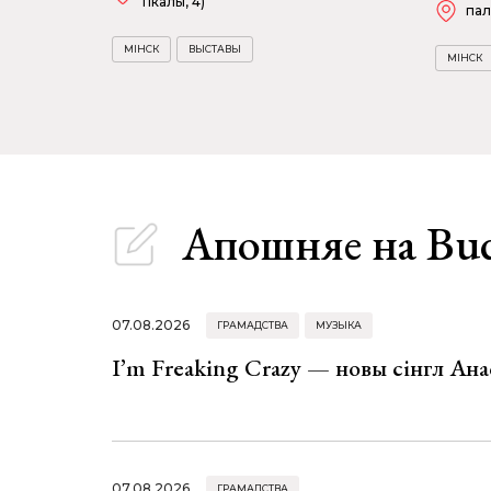
Гікалы, 4)
пал
МІНСК
ВЫСТАВЫ
МІНСК
Апошняе
на Bu
07.08.2026
ГРАМАДСТВА
МУЗЫКА
I’m Freaking Crazy — новы сінгл Ана
07.08.2026
ГРАМАДСТВА