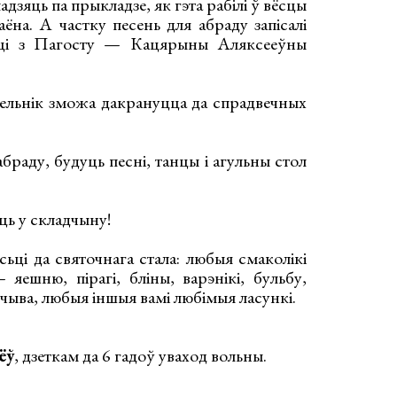
зяць па прыкладзе, як гэта рабілі ў вёсцы
ёна. А частку песень для абраду запісалі
аці з Пагосту — Кацярыны Аляксееўны
ельнік зможа дакрануцца да спрадвечных
раду, будуць песні, танцы і агульны стол
ць у складчыну!
ьці да святочнага стала: любыя смаколікі
— яешню, пірагі, бліны, варэнікі, бульбу,
ечыва, любыя іншыя вамі любімыя ласункі.
ёў
, дзеткам да 6 гадоў уваход вольны.