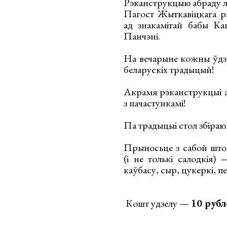
Рэканструкцыю абраду лад
Пагост Жыткавіцкага ра
ад знакамітай бабы К
Панчэні.
На вечарыне кожны ўдз
беларускіх традыцый!
Акрамя рэканструкцыі аб
з пачастункамі!
Па традыцыі стол збіраю
Прыносьце з сабой штос
(і не толькі салодкія) 
каўбасу, сыр, цукеркі, п
Кошт удзелу —
10 рубл