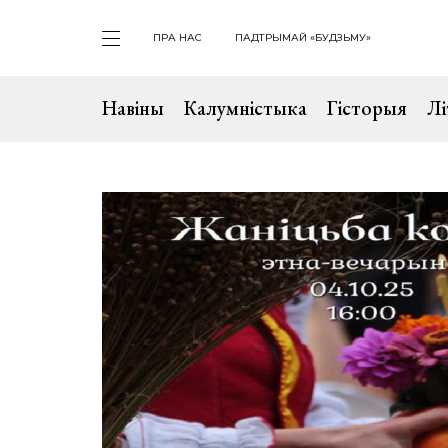
ПРА НАС
ПАДТРЫМАЙ «БУДЗЬМУ»
Навіны
Калумністыка
Гісторыя
Лі