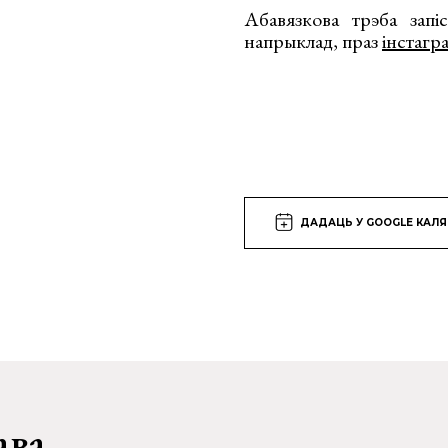
Абавязкова трэба запі
напрыклад, праз
інстагр
ДАДАЦЬ У GOOGLE КАЛ
ава