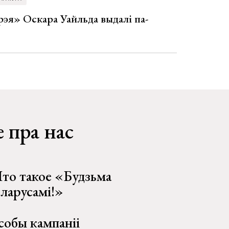
эя» Оскара Уайльда выдалі па-
 пра нас
то такое «Будзьма
еларусамі!»
собы кампаніі