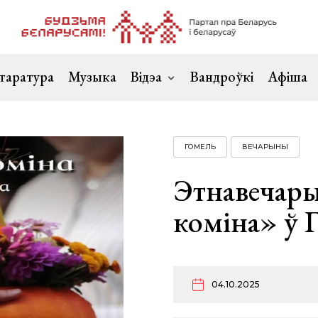
таратура
Музыка
Відэа
Вандроўкі
Афіша
ГОМЕЛЬ
ВЕЧАРЫНЫ
Этнавечар
коміна» ў 
04.10.2025