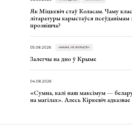
Як Міцкевіч стаў Коласам. Чаму клас
літаратуры карыстаўся псеўданімам 
прозвішча?
05.08.2026
«МАМА, НЕ ЖУРЫСЯ!»
Залегчы на дно ў Крыме
04.08.2026
«Сумна, калі наш максімум — белар
на магілах». Алесь Кіркевіч адказва