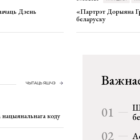
значаць Дзень
«Партрэт Дорыяна Гр
беларуску
Важнае
ЧЫТАЦЬ ЯШЧЭ
Ш
01
га нацыянальнага коду
б
02
А