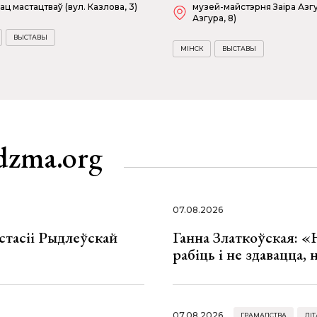
ац мастацтваў (вул. Казлова, 3)
музей-майстэрня Заіра Азгу
Азгура, 8)
ВЫСТАВЫ
МІНСК
ВЫСТАВЫ
dzma.org
07.08.2026
стасіі Рыдлеўскай
Ганна Златкоўская: «
рабіць і не здавацца,
07.08.2026
ГРАМАДСТВА
ЛІТ