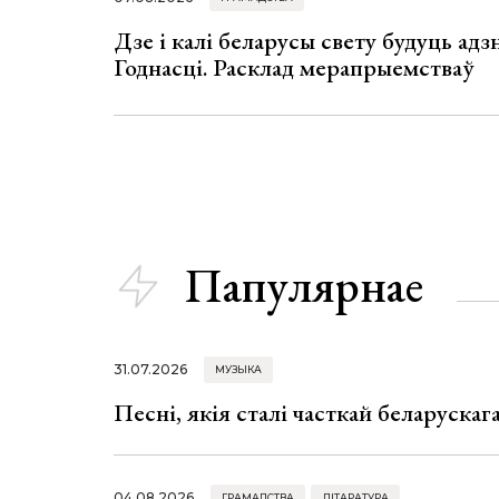
Дзе і калі беларусы свету будуць ад
Годнасці. Расклад мерапрыемстваў
Папулярнае
31.07.2026
МУЗЫКА
Песні, якія сталі часткай беларуска
04.08.2026
ГРАМАДСТВА
ЛІТАРАТУРА