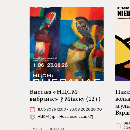
Выстава «НЦСМ:
Пака
выбранае» ў Мінску (12+)
воль
агул
11.06.2026 12:00 - 23.08.2026 20:00
Варш
НЦСМ (пр-т Незалежнасці, 47)
08.
20:
МІНСК
ВЫСТАВЫ