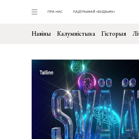
ПРА НАС
ПАДТРЫМАЙ «БУДЗЬМУ»
Навіны
Калумністыка
Гісторыя
Лі