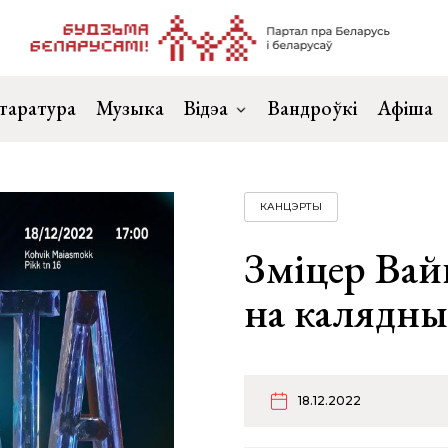
таратура
Музыка
Відэа
Вандроўкі
Афіша
КАНЦЭРТЫ
Зміцер Ва
на калядны
18.12.2022