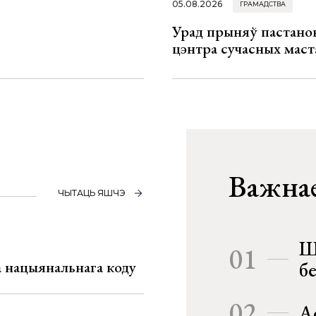
05.08.2026
ГРАМАДСТВА
Урад прыняў пастанов
цэнтра сучасных маст
Важнае
ЧЫТАЦЬ ЯШЧЭ
Ш
01
га нацыянальнага коду
б
02
А