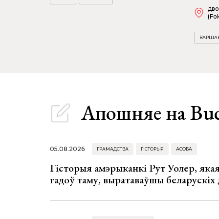
дво
(Fok
ВАРША
Апошняе
на Bu
05.08.2026
ГРАМАДСТВА
ГІСТОРЫЯ
АСОБА
Гісторыя амэрыканкі Рут Уолер, яка
гадоў таму, выратаваўшы беларускіх