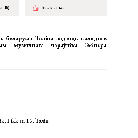
n 16)
Бясплатнае
я, беларусы Таліна ладзяць
каляднае
м музычнага чараўніка Зміцера
)
, Pikk tn 16, Талін