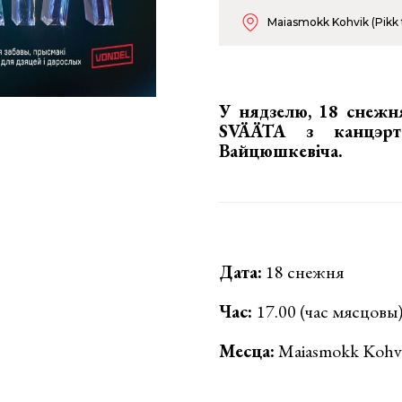
Maiasmokk Kohvik (Pikk t
У нядзелю, 18 снежн
SVÄÄTA з канцэрта
Вайцюшкевіча
.
Дата:
18 снежня
Час:
17.00 (час мясцовы
Месца:
Maiasmokk Kohvik