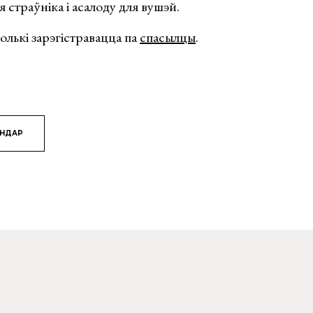
страўніка і асалоду для вушэй.
олькі зарэгістравацца па
спасылцы
.
ЯНДАР