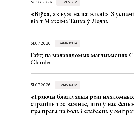
30.07.2026
ЛІТАРАТУРА
«Віўся, як вуж на патэльні». З успа
візіт Максіма Танка ў Лодзь
31.07.2026
ГРАМАДСТВА
Гайд па малавядомых магчымасцях C
Claude
31.07.2026
ГРАМАДСТВА
«Граючы бязглуздыя ролі нязломны
страціць тое важнае, што ў нас ёсць
пра права на боль і слабасць у эмігра