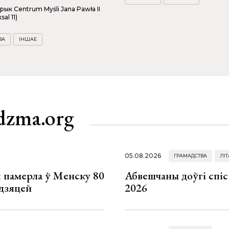
рык Centrum Myśli Jana Pawła II
sal 11)
ВА
ІНШАЕ
dzma.org
05.08.2026
ГРАМАДСТВА
ЛІТ
я памерла ў Менску 80
Абвешчаны доўгі спіс
 дзяцей
2026