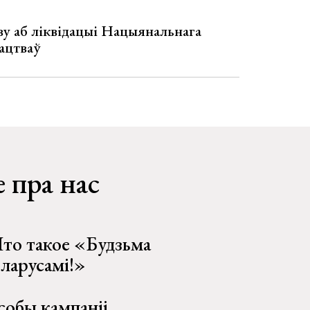
у аб ліквідацыі Нацыянальнага
ацтваў
 пра нас
то такое «Будзьма
еларусамі!»
собы кампаніі