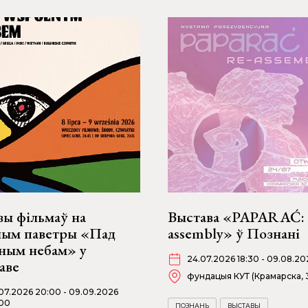
зы фільмаў на
Выстава «PAPARAĆ: 
ным паветры «Пад
assembly» ў Познані
ьным небам» у
24.07.2026 18:30 - 09.08.20
аве
фундацыя КУТ (Крамарска, 
07.2026 20:00 - 09.09.2026
00
ПОЗНАНЬ
ВЫСТАВЫ