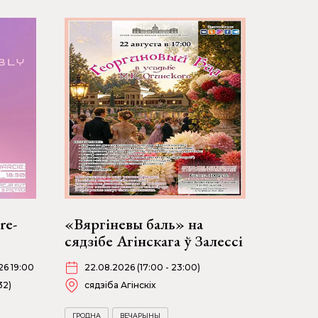
re-
«Вяргіневы баль» на
сядзібе Агінскага ў Залессі
26 19:00
22.08.2026 (17:00 - 23:00)
32)
сядзіба Агінскіх
ГРОДНА
ВЕЧАРЫНЫ