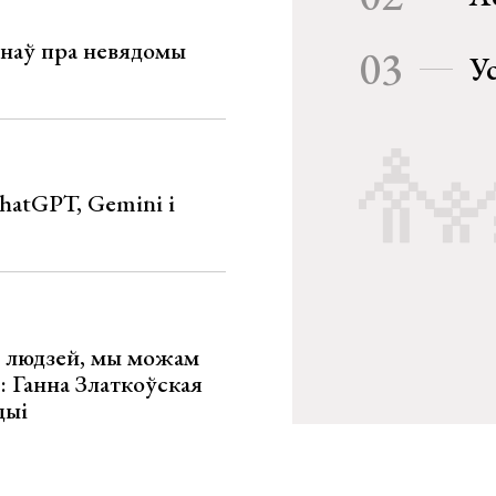
мінаў пра невядомы
03
У
hatGPT, Gemini і
х людзей, мы можам
»: Ганна Златкоўская
цыі