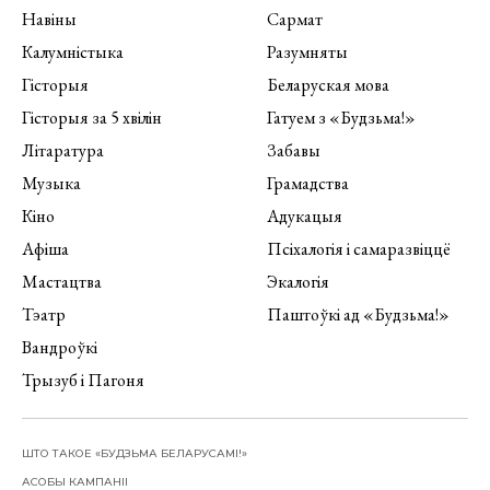
Навіны
Сармат
Калумністыка
Разумняты
Гісторыя
Беларуская мова
Гісторыя за 5 хвілін
Гатуем з «Будзьма!»
Літаратура
Забавы
Музыка
Грамадства
Кіно
Адукацыя
Афіша
Псіхалогія і самаразвіццё
Мастацтва
Экалогія
Тэатр
Паштоўкі ад «Будзьма!»
Вандроўкі
Трызуб і Пагоня
ШТО ТАКОЕ «БУДЗЬМА БЕЛАРУСАМІ!»
АСОБЫ КАМПАНІІ