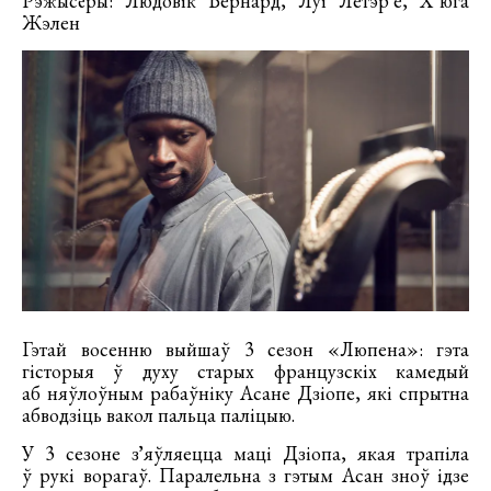
Рэжысёры: Людовік Бернард, Луі Летэрʼе, Х’юга
Жэлен
Гэтай восенню выйшаў 3 сезон «Люпена»: гэта
гісторыя ў духу старых французскіх камедый
аб няўлоўным рабаўніку Асане Дзіопе, які спрытна
абводзіць вакол пальца паліцыю.
У 3 сезоне зʼяўляецца маці Дзіопа, якая трапіла
ў рукі ворагаў. Паралельна з гэтым Асан зноў ідзе