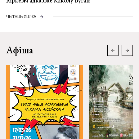
Кіркевіч адказвае Міколу Бугаю
ЧЫТАЦЬ ЯШЧЭ
Афіша