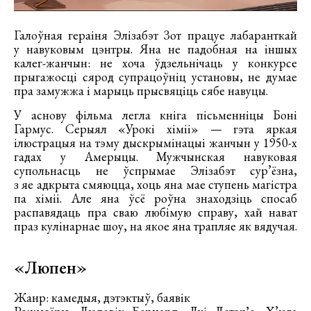
Галоўная гераіня Элізабэт Зот працуе лабаранткай
у навуковым цэнтры. Яна не падобная на іншых
калег-жанчын: не хоча ўдзельнічаць у конкурсе
прыгажосці сярод супрацоўніц установы, не думае
пра замужжа і марыць прысвяціць сябе навуцы.
У аснову фільма легла кніга пісьменніцы Боні
Гармус. Серыял «Урокі хіміі» — гэта яркая
ілюстрацыя на тэму дыскрымінацыі жанчын у 1950-х
гадах у Амерыцы. Мужчынская навуковая
супольнасць не ўспрымае Элізабэт сур’ёзна,
з яе адкрыта смяюцца, хоць яна мае ступень магістра
па хіміі. Але яна ўсё роўна знаходзіць спосаб
распавядаць пра сваю любімую справу, хай нават
праз кулінарнае шоу, на якое яна трапляе як вядучая.
«Люпен»
Жанр: камедыя, дэтэктыў, баявік