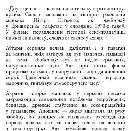
«Доўгі цень» — якасны, па-ангельску стрыманы тру-
крайм. Сюжэт заснаваны на гісторыі рэальнага
маньяка Пітэра Саткліфа, які дзейнічаў
у Ёркшырскім графстве ў сярэдзіне 1970-х гадоў.
У фільме пераплецены гісторыі секс-працаўніц,
на якіх ён паляваў, следчых і сваякоў ахвяр.
Аўтары серыяла вельмі далікатна і з павагай
да жанчын, якія загінулі ад рук маньяка, падышлі
да тэмы забойстваў: тут не будзе крывавых,
натуралістычных сцэн. Але пры гэтым фільм
працягвае трымаць у напружанні ажно да апошняй
серыі. Здымачнай камандзе ўдалося перадаць
змрочную, гнятлівую атмасферу таго часу.
Акрамя гісторыі маньяка, у серыяле таксама
закранаюцца сацыяльныя праблемы: няроўнасць,
беднасць, дрэннае стаўленне да секс-працаўніц
у грамадстве. Апошняе — якраз адыграла на руку
забойцу, бо паліцыя не спяшалася расследаваць
справу, лічачы, што ён палюе толькі на жанчын
з секс-індустрыі. Але неўзабаве маньяк пачаў