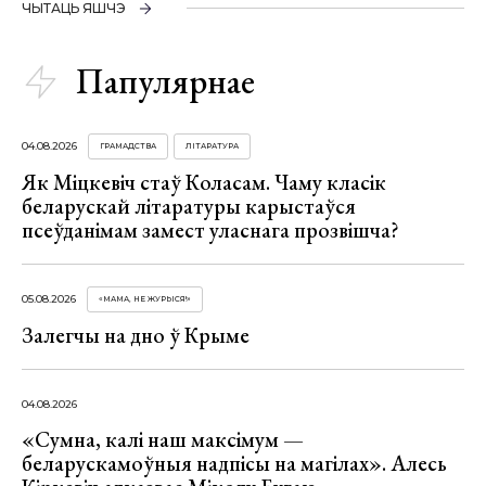
ЧЫТАЦЬ ЯШЧЭ
Папулярнае
04.08.2026
ГРАМАДСТВА
ЛІТАРАТУРА
Як Міцкевіч стаў Коласам. Чаму класік
беларускай літаратуры карыстаўся
псеўданімам замест уласнага прозвішча?
05.08.2026
«МАМА, НЕ ЖУРЫСЯ!»
Залегчы на дно ў Крыме
04.08.2026
«Сумна, калі наш максімум —
беларускамоўныя надпісы на магілах». Алесь