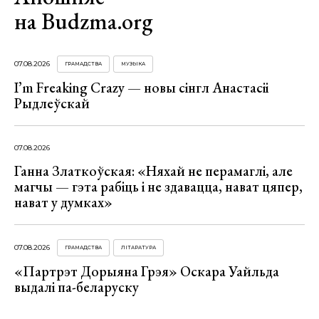
на Budzma.org
07.08.2026
ГРАМАДСТВА
МУЗЫКА
I’m Freaking Crazy — новы сінгл Анастасіі
Рыдлеўскай
07.08.2026
Ганна Златкоўская: «Няхай не перамаглі, але
магчы — гэта рабіць і не здавацца, нават цяпер,
нават у думках»
07.08.2026
ГРАМАДСТВА
ЛІТАРАТУРА
«Партрэт Дорыяна Грэя» Оскара Уайльда
выдалі па-беларуску