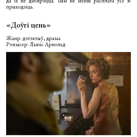
да іх не дабярэцца. Тым не менш расплата ўсё ж
прыходзіць.
«Доўгі цень»
Жанр: дэтэктыў, драма
Рэжысер: Льюіс Арнольд