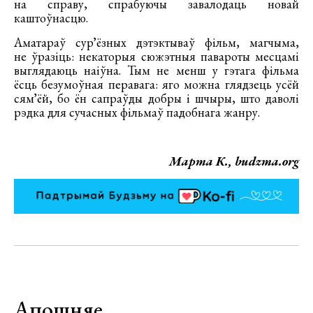
на справу, спрабуючы завалодаць новай
каштоўнасцю.
Аматараў сурʼёзных дэтэктываў фільм, магчыма,
не ўразіць: некаторыя сюжэтныя павароты месцамі
выглядаюць наіўна. Тым не менш у гэтага фільма
ёсць безумоўная перавага: яго можна глядзець усёй
сямʼёй, бо ён сапраўды добры і шчыры, што даволі
рэдка для сучасных фільмаў падобнага жанру.
Марта К., budzma.org
Апошняе