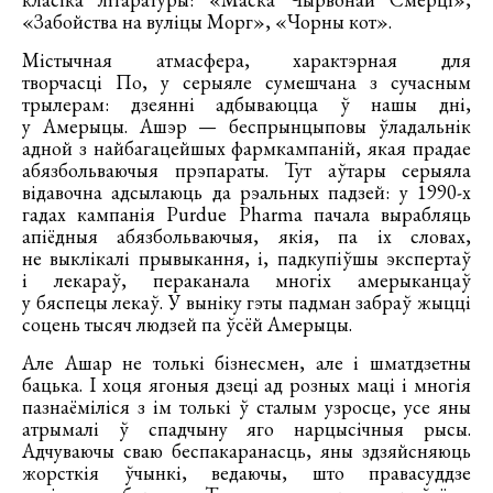
«Забойства на вуліцы Морг», «Чорны кот».
Містычная атмасфера, характэрная для
творчасці По, у серыяле сумешчана з сучасным
трылерам: дзеянні адбываюцца ў нашы дні,
у Амерыцы. Ашэр — беспрынцыповы ўладальнік
адной з найбагацейшых фармкампаній, якая прадае
абязбольваючыя прэпараты. Тут аўтары серыяла
відавочна адсылаюць да рэальных падзей: у 1990-х
гадах кампанія Purdue Pharma пачала вырабляць
апіёдныя абязбольваючыя, якія, па іх словах,
не выклікалі прывыкання, і, падкупіўшы экспертаў
і лекараў, пераканала многіх амерыканцаў
у бяспецы лекаў. У выніку гэты падман забраў жыцці
соцень тысяч людзей па ўсёй Амерыцы.
Але Ашар не толькі бізнесмен, але і шматдзетны
бацька. І хоця ягоныя дзеці ад розных маці і многія
пазнаёміліся з ім толькі ў сталым узросце, усе яны
атрымалі ў спадчыну яго нарцысічныя рысы.
Адчуваючы сваю беспакаранасць, яны здзяйсняюць
жорсткія ўчынкі, ведаючы, што правасуддзе