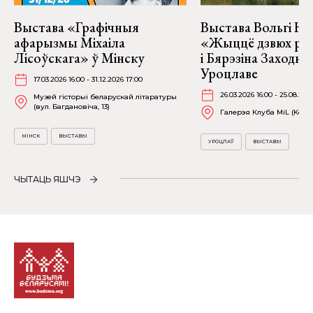
Выстава «Графічныя
Выстава Вольгі На
афарызмы Міхаіла
«Жыццё дзвюх рэк
Лісоўскага» ў Мінску
і Бярэзіна Заходня
Уроцлаве
17.03.2026 16:00 - 31.12.2026 17:00
26.03.2026 16:00 - 25.08.202
Музей гісторыі беларускай літаратуры
(вул. Багдановіча, 13)
Галерэя Клуба MiL (Kościu
МІНСК
ВЫСТАВЫ
УРОЦЛАЎ
ВЫСТАВЫ
ЧЫТАЦЬ ЯШЧЭ