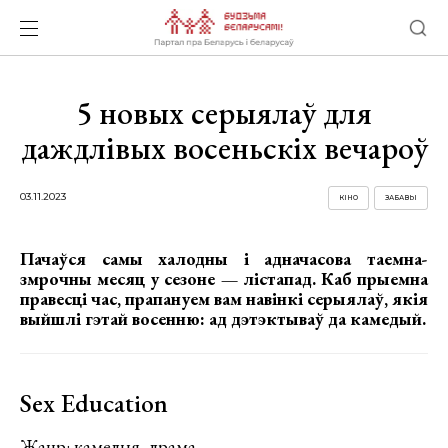
5 новых серыялаў для
даждлівых восеньскіх вечароў
03.11.2023
КІНО
ЗАБАВЫ
Пачаўся самы халодны і адначасова таемна-
змрочны месяц у сезоне — лістапад. Каб прыемна
правесці час, прапануем вам навінкі серыялаў, якія
выйшлі гэтай восенню: ад дэтэктываў да камедый.
Sex Education
Жанр: камедыя, драма