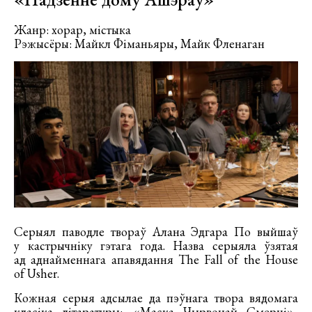
Жанр: хорар, містыка
Рэжысёры: Майкл Фіманьяры, Майк Фленаган
Серыял паводле твораў Алана Эдгара По выйшаў
у кастрычніку гэтага года. Назва серыяла ўзятая
ад аднайменнага апавядання The Fall of the House
of Usher.
Кожная серыя адсылае да пэўнага твора вядомага
класіка літаратуры: «Маска Чырвонай Смерці»,