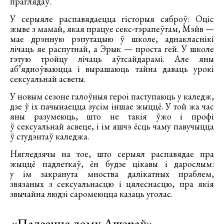
праглядаў.
У серыяле распавядаецца гісторыя сяброў: Оціс
жыве з мамай, якая працуе секс-тэрапеўтам, Мэйв —
мае дрэнную рэпутацыю ў школе, аднакласнікі
лічаць яе распутнай, а Эрык — проста гей. У школе
гэтую тройцу лічаць аўтсайдарамі. Але яны
аб’ядноўваюцца і вырашаюць тайна даваць урокі
сексуальнай асветы.
У новым сезоне галоўныя героі паступаюць у каледж,
дзе ў іх пачынаецца зусім іншае жыццё. У той жа час
яны разумеюць, што не такія ўжо і профі
ў сексуальнай асвеце, і ім яшчэ ёсць чаму павучыцца
ў студэнтаў каледжа.
Нягледзячы на тое, што серыял распавядае пра
жыццё падлеткаў, ён будзе цікавы і дарослым:
у ім закранута мноства далікатных праблем,
звязаных з сексуальнасцю і цялеснасцю, пра якія
звычайна людзі саромеюцца казаць уголас.
«Падзенне дому Ашэраў»