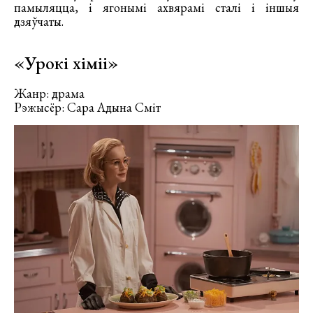
памыляцца, і ягонымі ахвярамі сталі і іншыя
дзяўчаты.
«Урокі хіміі»
Жанр: драма
Рэжысёр: Сара Адына Сміт