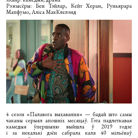
Рэжысёры: Бен Тэйлар, Кейт Херан, Руньярара
Мапфумо, Аліса МакКлелэнд
4 cезон «Палавога выхавання» — бадай што самы
чаканы серыял апошніх месяцаў. Гэта падлеткавая
камедыя ўпершыню выйшла ў 2019 годзе
і за некалькі дзён сабрала каля 40 мільёнаў