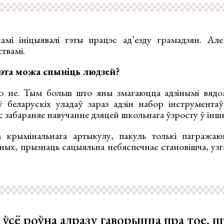
амі ініцыявалі гэты працэс ад’езду грамадзян. Ал
твамі.
эта можа спыніць людзей?
о не. Тым больш што яны змагаюцца адзінымі вядом
 беларускіх уладаў зараз адзін набор інструментаў
с забараняе навучанне дзяцей школьнага ўзросту ў іншы
 крымінальнага артыкулу, пакуль толькі пагражаю
ных, прызнаць сацыяльна небяспечнае становішча, узг
 ўсё роўна адразу гаворыцца пра тое, ш