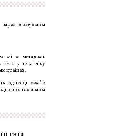
е зараз вымушаны
ымі ім метадамі.
. Гэта ў тым ліку
х краінах.
ць аднесці сям’ю
адваюць так званы
то гэта