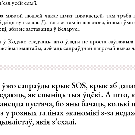
езд усёй сям’і.
за мяжой людзей чакае шмат цяжкасцей, там трэба 
б дзіця вучылася. Да таго ж там іншая мова, іншыя ўмов
ці, абы не заставацца ў Беларусі.
ы ў Кодэкс сведчаць, што ўлады не проста заўважылі 
ажлівыя маштабы, а лічаць сапраўднай пагрозай вываз д
а ўжо сапраўды крык SOS, крык аб дап
едаюць, як спыніць тыя ўцёкі. А што, к
анецца пустэча, бо яны бачаць, колькі
з у розных галінах эканомікі з-за неда
ыялістаў, якія з’ехалі.