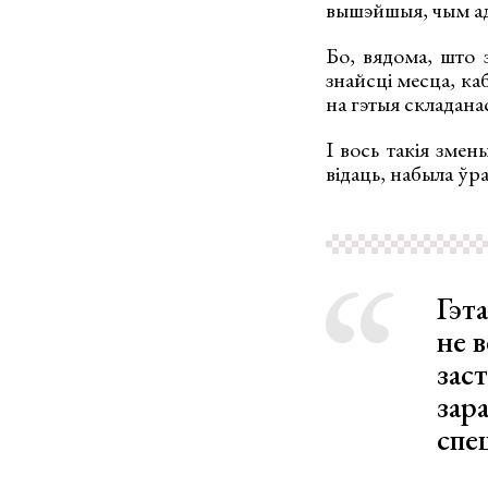
вышэйшыя, чым ад’
Бо, вядома, што 
знайсці месца, ка
на гэтыя складанас
І вось такія змен
відаць, набыла ўр
Гэт
не в
заст
зара
спец