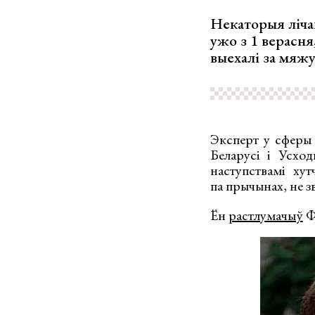
Некаторыя лічац
ужо з 1 верасня
выехалі за мяжу
Эксперт у сферы а
Беларусі і Усхо
наступствамі ху
па прычынах, не з
Ён
растлумачыў
Ф