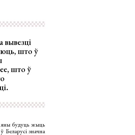
а вывезці
еюць, што ў
ы
ее, што ў
го
ці.
к яны будуць жыць
 ў Беларусі значна