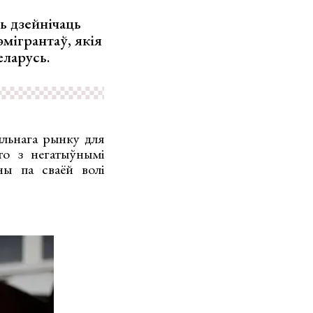
ь дзейнічаць
эмігрантаў, якія
еларусь.
ыяльнага рынку для
о з негатыўнымі
ны па сваёй волі