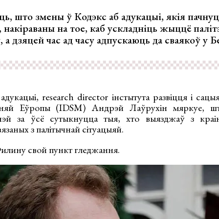
ь, што змены ў Кодэкс аб адукацыі, якія пачнуц
, накіраваны на тое, каб ускладніць жыццё паліт
, а дзяцей час ад часу адпускаюць да сваякоў у Б
дукацыі, research director інстытута развіцця і сац
дняй Еўропы (IDSM) Андрэй Лаўрухін мяркуе, шт
тчэй за ўсё сутыкнуцца тыя, хто выязджаў з краі
вязаных з палітычнай сітуацыяй.
илину свой пункт гледжання.