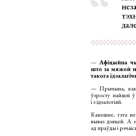
неза
тэх
дал
— Афіцыйна чын
што за мяжой н
такога ідэалагі
— Прычына, кане
ўзросту пайшлі ў 
і з ідэалогіяй.
Канешне, гэта не
вываз дзяцей. А 
ад праўды і рэчаіс