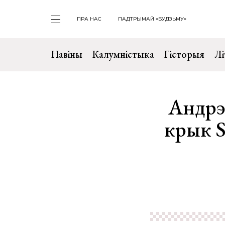
ПРА НАС
ПАДТРЫМАЙ «БУДЗЬМУ»
Навіны
Калумністыка
Гісторыя
Лі
Андрэ
крык S