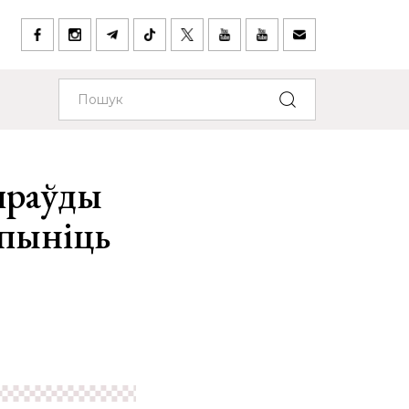
праўды
спыніць