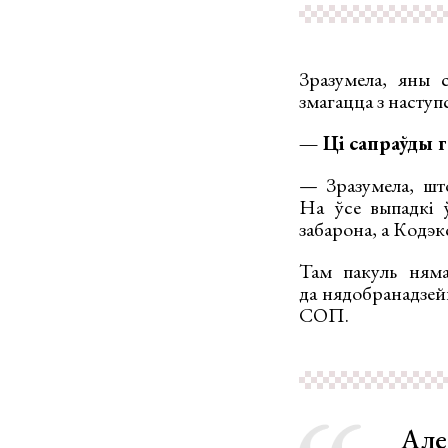
Зразумела, яны с
змагацца з наступс
— Ці сапраўды г
— Зразумела, шт
На ўсе выпадкі ў
забарона, а Кодэк
Там пакуль няма
да нядобранадзей
СОП.
Але