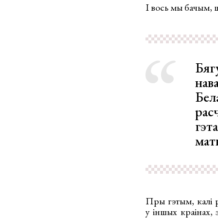
І вось мы бачым, 
Бяг
нав
Бел
рас
гэт
мат
Пры гэтым, калі 
у іншых краінах, 