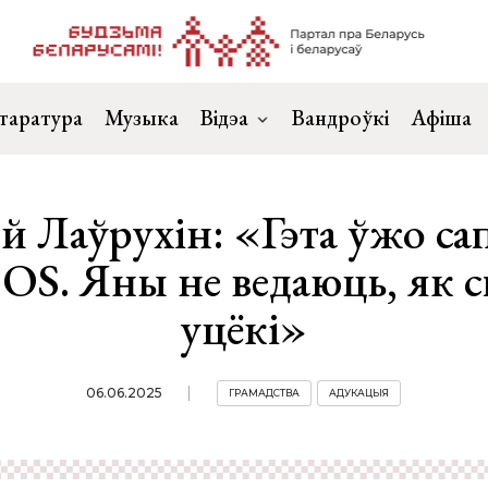
таратура
Музыка
Відэа
Вандроўкі
Афіша
й Лаўрухін: «Гэта ўжо са
OS. Яны не ведаюць, як 
уцёкі»
06.06.2025
ГРАМАДСТВА
АДУКАЦЫЯ