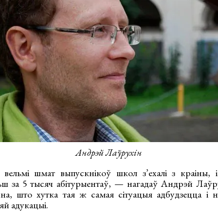
Андрэй Лаўрухін
вельмі шмат выпускнікоў школ з’ехалі з краіны, 
льш за 5 тысяч абітурыентаў, — нагадаў Андрэй Лаў
на, што хутка тая ж самая сітуацыя адбудзецца і 
яй адукацыі.