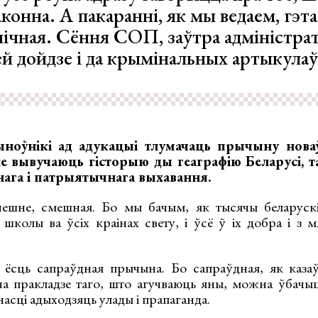
конна. А пакаранні, як мы ведаем, гэта
нічная. Сёння СОП, заўтра адміністрат
ей дойдзе і да крымінальных артыкулаў
оўнікі ад адукацыі тлумачаць прычыну новаў
е вывучаюць гісторыю ды геаграфію Беларусі, т
чнага і патрыятычнага выхавання.
шне, смешная. Бо мы бачым, як тысячы беларускі
школы ва ўсіх краінах свету, і ўсё ў іх добра і з м
 ёсць сапраўдная прычына. Бо сапраўдная, як казаў
на пракладзе таго, што агучваюць яны, можна ўбачыц
насці адыходзяць улады і прапаганда.