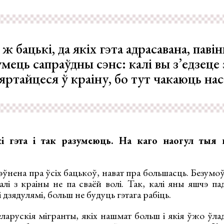
ж бацькі, да якіх гэта адрасавана, паві
мець сапраўдны сэнс: калі вы з’едзеце 
вяртайцеся ў краіну, бо тут чакаюць на
 гэта і так разумеюць. На каго наогул тыя 
эўнена пра ўсіх бацькоў, нават пра большасць. Безумо
жалі з краіны не па сваёй волі. Так, калі яны яшчэ па
і дзядулямі, больш не будуць гэтага рабіць.
еларускія мігранты, якіх нашмат больш і якія ўжо ўла