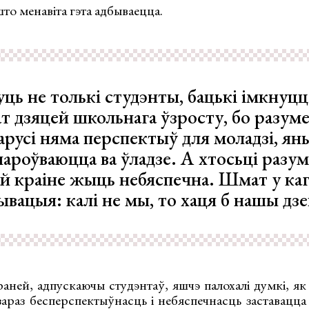
што менавіта гэта адбываецца.
уць не толькі студэнты, бацькі імкнуцц
ат дзяцей школьнага ўзросту, бо разум
арусі няма перспектыў для моладзі, ян
чароўваюцца ва ўладзе. А хтосьці разум
ай краіне жыць небяспечна. Шмат у ка
ывацыя: калі не мы, то хаця б нашы дзе
раней, адпускаючы студэнтаў, яшчэ палохалі думкі, я
зараз бесперспектыўнасць і небяспечнасць заставацца