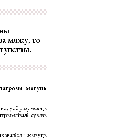
нны
за мяжу, то
ступствы.
пагрозы могуць
ўна, усё разумеюць
дтрымлівалі сувязь
дкаваліся і жывуць