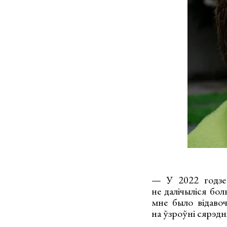
— У 2022 годзе 
не далічыліся бо
мне было відавоч
на ўзроўні сярэдн