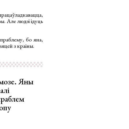
працаўладкавацца,
ы. Але людзі ідуць
праблему, бо яна,
зяцей з краіны.
амозе. Яны
алі
 праблем
хопу