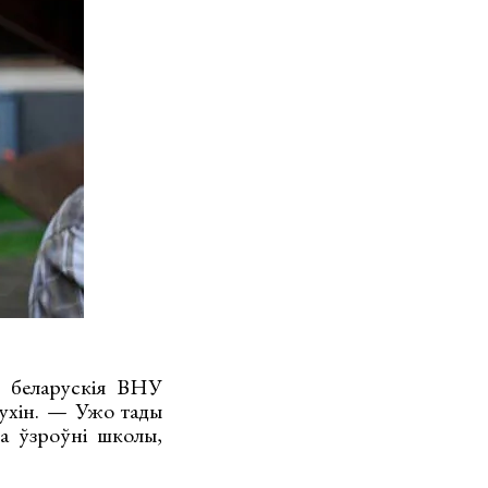
і беларускія ВНУ
рухін. — Ужо тады
на ўзроўні школы,