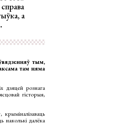
 справа
ыўка, а
.
вядзенняў тым,
аксама там няма
х дзяцей рознага
ясцовай гісторыя,
, крыміналізаваць
ь наколькі далёка