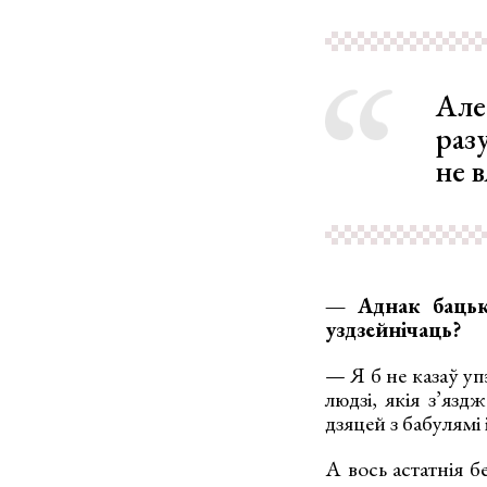
Але 
разу
не 
— Аднак бацькі
уздзейнічаць?
— Я б не казаў уп
людзі, якія з’язд
дзяцей з бабулямі 
А вось астатнія б