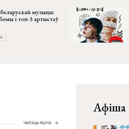
ў беларускай музыцы:
бомы і топ-3 артыстаў
КА
Афіша
ЧЫТАЦЬ ЯШЧЭ