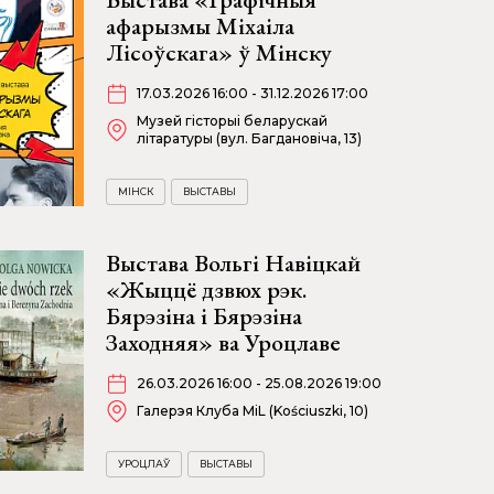
афарызмы Міхаіла
Лісоўскага» ў Мінску
17.03.2026 16:00 - 31.12.2026 17:00
Музей гісторыі беларускай
літаратуры (вул. Багдановіча, 13)
МІНСК
ВЫСТАВЫ
Выстава Вольгі Навіцкай
«Жыццё дзвюх рэк.
Бярэзіна і Бярэзіна
Заходняя» ва Уроцлаве
26.03.2026 16:00 - 25.08.2026 19:00
Галерэя Клуба MiL (Kościuszki, 10)
УРОЦЛАЎ
ВЫСТАВЫ