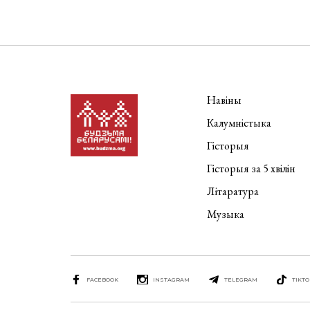
Навіны
Калумністыка
Гісторыя
Гісторыя за 5 хвілін
Літаратура
Музыка
FACEBOOK
INSTAGRAM
TELEGRAM
TIKTO