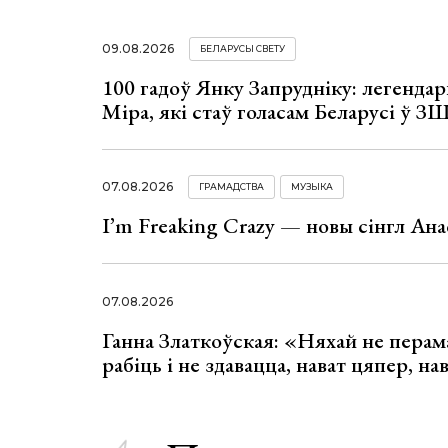
09.08.2026
БЕЛАРУСЫ СВЕТУ
100 гадоў Янку Запрудніку: легенда
Міра, які стаў голасам Беларусі ў З
07.08.2026
ГРАМАДСТВА
МУЗЫКА
I’m Freaking Crazy — новы сінгл Ана
07.08.2026
Ганна Златкоўская: «Няхай не перама
рабіць і не здавацца, нават цяпер, на