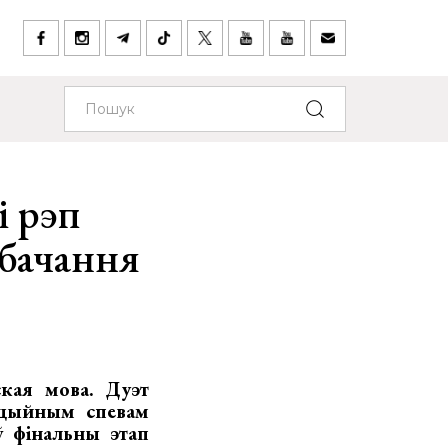
і рэп
абачання
кая мова. Дуэт
ыцыйным спевам
ў фінальны этап