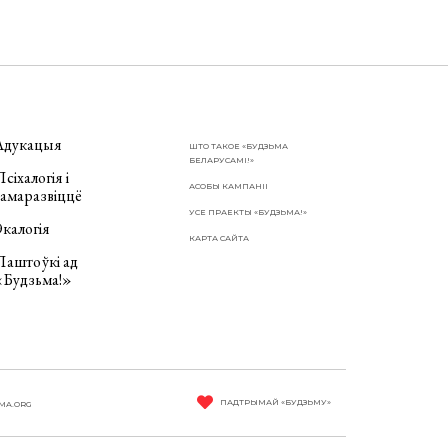
Адукацыя
ШТО ТАКОЕ «БУДЗЬМА
БЕЛАРУСАМІ!»
сіхалогія і
АСОБЫ КАМПАНІІ
самаразвіццё
УСЕ ПРАЕКТЫ «БУДЗЬМА!»
калогія
КАРТА САЙТА
Паштоўкі ад
«Будзьма!»
ПАДТРЫМАЙ «БУДЗЬМУ»
MA.ORG