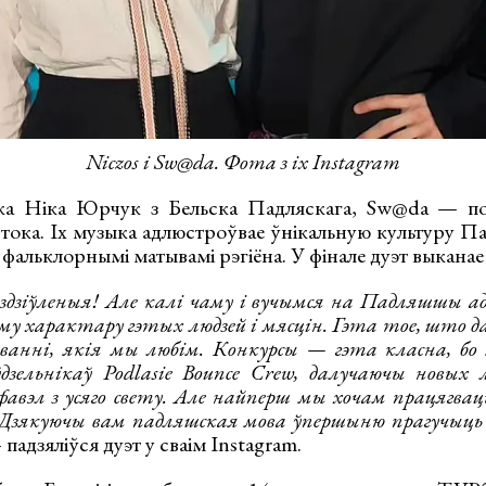
Niczos і Sw@da. Фота з іх Instagram
ка Ніка Юрчук з Бельска Падляскага, Sw@da — пол
тока. Іх музыка адлюстроўвае ўнікальную культуру Па
фальклорнымі матывамі рэгіёна. У фінале дуэт выканае
зіўленыя! Але калі чаму і вучымся на Падляшшы ад 
му характару гэтых людзей і мясцін. Гэта тое, што д
ванні, якія мы любім. Конкурсы — гэта класна, бо
зельнікаў Podlasie Bounce Crew, далучаючы новых 
фавэл з усяго свету. Але найперш мы хочам працягвац
. Дзякуючы вам падляшская мова ўпершыню прагучыць 
падзяліўся дуэт у сваім Instagram.