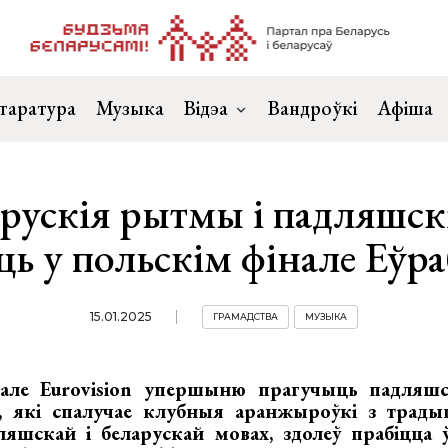
таратура
Музыка
Відэа
Вандроўкі
Афіша
рускія рытмы і падляшск
ць у польскім фінале Еўр
15.01.2025
ГРАМАДСТВА
МУЗЫКА
нале Eurovision упершыню прагучыць падляшс
a, які спалучае клубныя аранжыроўкі з трад
ляшскай і беларускай мовах, здолеў прабіцца 