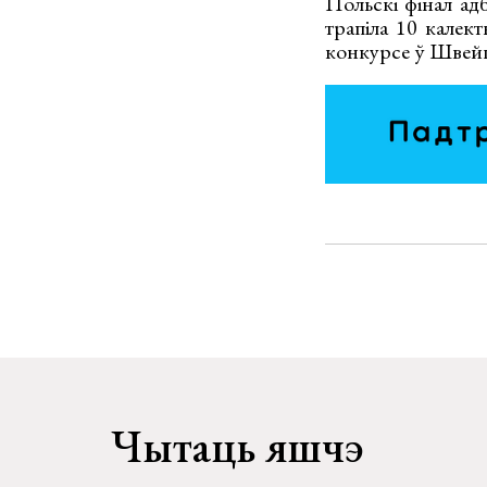
Польскі фінал ад
трапіла 10 калек
конкурсе ў Швейц
Чытаць яшчэ