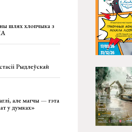
рны шлях хлопчыка з
ША
стасіі Рыдлеўскай
глі, але магчы — гэта
ват у думках»