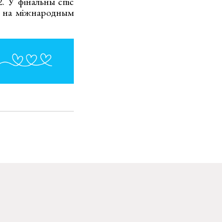
. У фінальны спіс
у на міжнародным