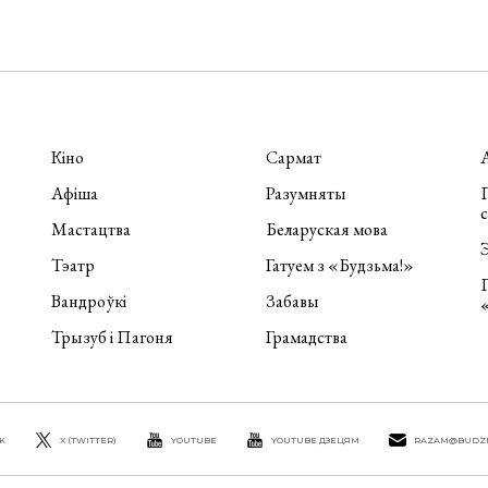
Кіно
Сармат
Афіша
Разумняты
П
Мастацтва
Беларуская мова
Э
Тэатр
Гатуем з «Будзьма!»
Вандроўкі
Забавы
Трызуб і Пагоня
Грамадства
K
X (TWITTER)
YOUTUBE
YOUTUBE ДЗЕЦЯМ
RAZAM@BUDZ