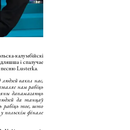
ьска-калумбійскі
дляшша і спалучае
 песню Lusterka.
людзей вакол нас,
азваляе нам рабіць
 яны дапамагаюць
людзей да танцаў
ь рабіць тое, што
у польскім фінале