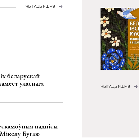
ЧЫТАЦЬ ЯШЧЭ
ік беларускай
замест уласнага
ЧЫТАЦЬ ЯШЧЭ
ускамоўныя надпісы
е Міколу Бугаю