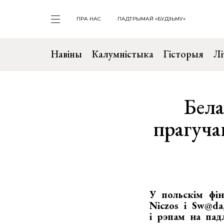
ПРА НАС
ПАДТРЫМАЙ «БУДЗЬМУ»
Навіны
Калумністыка
Гісторыя
Лі
Бела
прагуча
У польскім фі
Niczos і Sw@d
і рэпам на пад