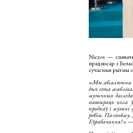
Niczos — спявач
прадзюсар з Белас
сучасныя рытмы з 
«Мы абсалютна зд
дык гэта асабліва
музычныя даследа
пашыраць кола ўд
продкаў і музыкі 
робім. Па-свойму
Еўрабачання!»
— 