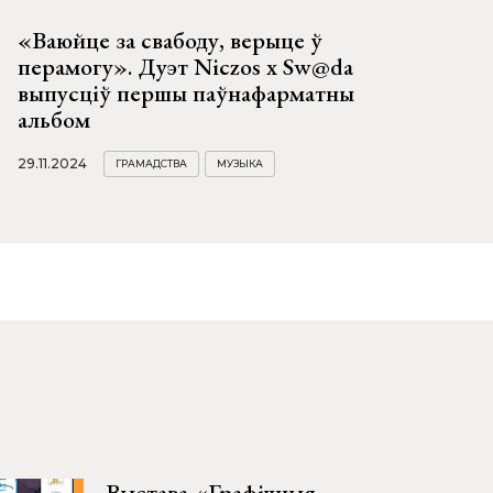
«Ваюйце за свабоду, верыце ў
перамогу». Дуэт Niczos x Sw@da
выпусціў першы паўнафарматны
альбом
29.11.2024
ГРАМАДСТВА
МУЗЫКА
Выстава «Графічныя