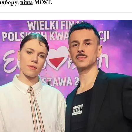
адбору,
піша
MOST.