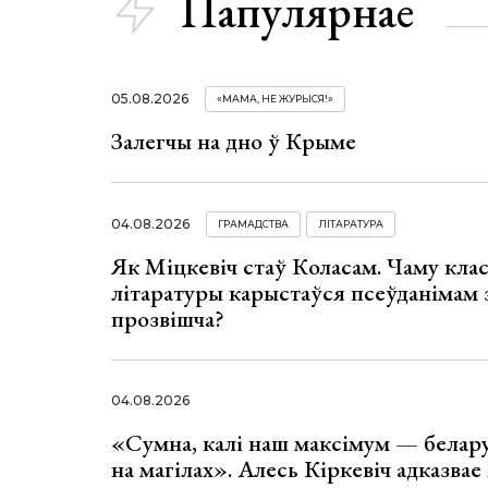
Папулярнае
05.08.2026
«МАМА, НЕ ЖУРЫСЯ!»
Залегчы на дно ў Крыме
04.08.2026
ГРАМАДСТВА
ЛІТАРАТУРА
Як Міцкевіч стаў Коласам. Чаму клас
літаратуры карыстаўся псеўданімам 
прозвішча?
04.08.2026
«Сумна, калі наш максімум — белар
на магілах». Алесь Кіркевіч адказва