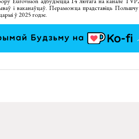
бору Eurovision адбудзецца 14 лютага на канале TVP2
тываў і ваканаўцаў. Пераможца прадставіць Польшч
арыі ў 2025 годзе.