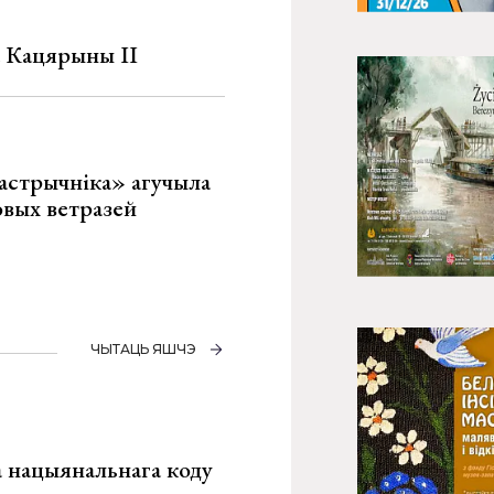
а Кацярыны ІІ
астрычніка» агучыла
овых ветразей
ЧЫТАЦЬ ЯШЧЭ
га нацыянальнага коду