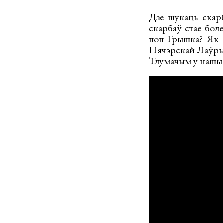
Дзе шукаць скарб
скарбаў стае бол
поп Грышка? Як 
Пячэрскай Лаўры?
Тлумачым у нашым