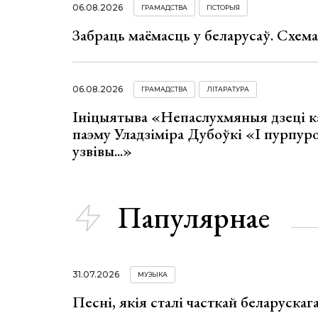
06.08.2026
ГРАМАДСТВА
ГІСТОРЫЯ
Забраць маёмасць у беларусаў. Схем
06.08.2026
ГРАМАДСТВА
ЛІТАРАТУРА
Ініцыятыва «Непаслухмяныя дзеці к
паэму Уладзіміра Дубоўкі «І пурпур
узвівы...»
Папулярнае
31.07.2026
МУЗЫКА
Песні, якія сталі часткай беларуска