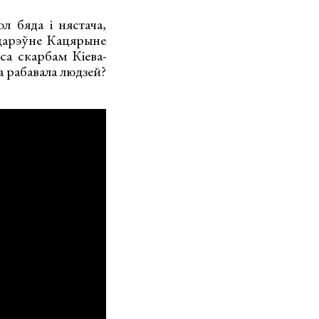
л бяда і нястача,
царэўне Кацярыне
а скарбам Кіева-
 рабавала людзей?