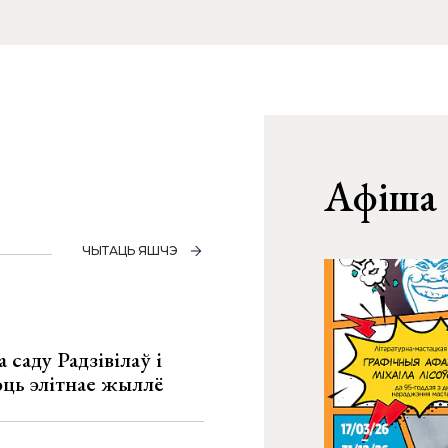
Афіша
ЧЫТАЦЬ ЯШЧЭ
 саду Радзівілаў і
юць элітнае жыллё