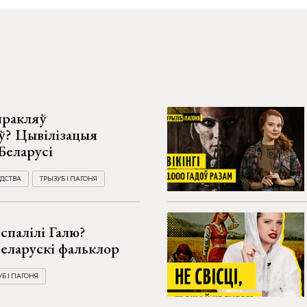
 пракляў
ў? Цывілізацыя
Беларусі
ДСТВА
ТРЫЗУБ І ПАГОНЯ
 спалілі Галю?
еларускі фальклор
Б І ПАГОНЯ