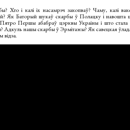
ы? Хто і калі іх насамрэч закопваў? Чаму, калі вако
ей? Як Баторый шукаў скарбы ў Полацку і навошта 
Пятро Першы абабраў цэрквы Украіны і што стала с
 Адкуль нашы скарбы ў Эрмітажы? Як савецкая ўлада
 відэа.