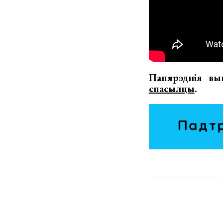
Папярэднія вы
спасылцы
.