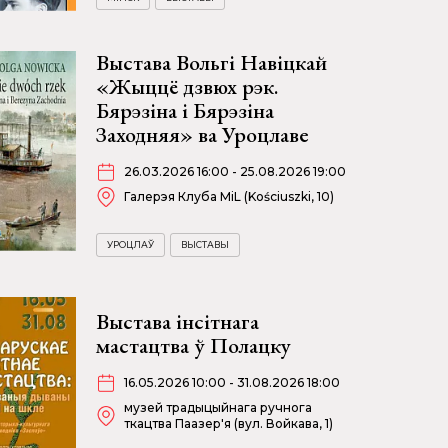
Выстава Вольгі Навіцкай
«Жыццё дзвюх рэк.
Бярэзіна і Бярэзіна
Заходняя» ва Уроцлаве
26.03.2026 16:00 - 25.08.2026 19:00
Галерэя Клуба MiL (Kościuszki, 10)
УРОЦЛАЎ
ВЫСТАВЫ
Выстава інсітнага
мастацтва ў Полацку
16.05.2026 10:00 - 31.08.2026 18:00
музей традыцыйнага ручнога
ткацтва Паазер'я (вул. Войкава, 1)