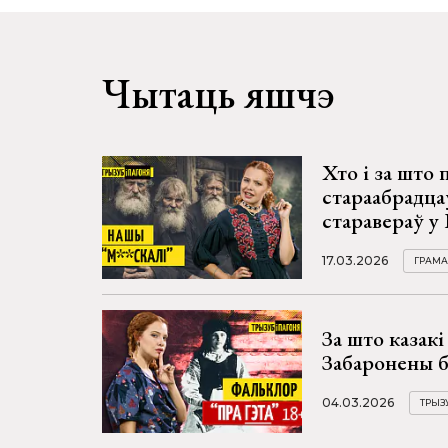
Чытаць яшчэ
Хто і за што
стараабрадца
старавераў у 
17.03.2026
ГРАМА
За што казакі
Забаронены б
04.03.2026
ТРЫЗУ