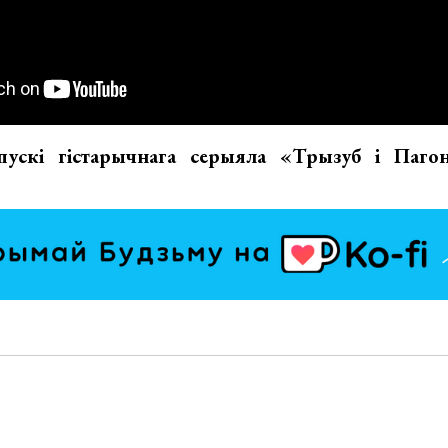
пускі гістарычнага серыяла «Трызуб і Пагон