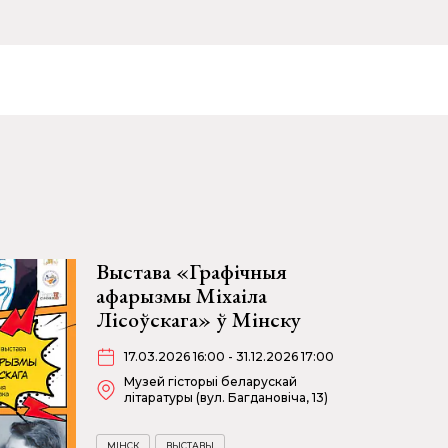
Выстава «Графічныя
афарызмы Міхаіла
Лісоўскага» ў Мінску
17.03.2026 16:00 - 31.12.2026 17:00
Музей гісторыі беларускай
літаратуры (вул. Багдановіча, 13)
МІНСК
ВЫСТАВЫ