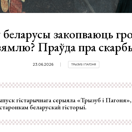
 беларусы закопваюць гр
зямлю? Праўда пра скарб
23.06.2026
ТРЫЗУБ І ПАГОНЯ
пуск гістарычнага серыяла «Трызуб і Пагоня»,
старонкам беларускай гісторыі.