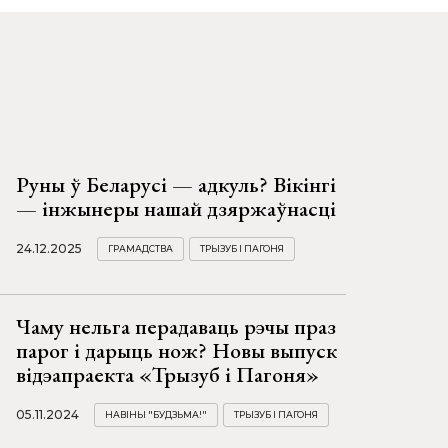
Руны ў Беларусі — адкуль? Вікінгі
— інжынеры нашай дзяржаўнасці
24.12.2025
ГРАМАДСТВА
ТРЫЗУБ І ПАГОНЯ
Чаму нельга перадаваць рэчы праз
парог і дарыць нож? Новы выпуск
відэапраекта «Трызуб і Пагоня»
05.11.2024
НАВІНЫ "БУДЗЬМА!"
ТРЫЗУБ І ПАГОНЯ