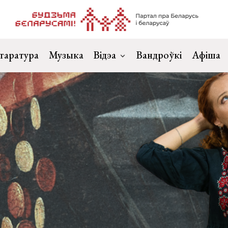
таратура
Музыка
Відэа
Вандроўкі
Афіша