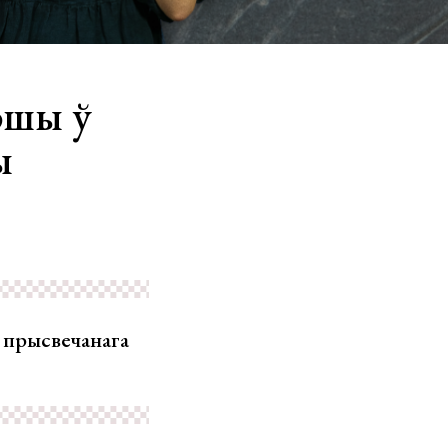
ошы ў
ы
 прысвечанага