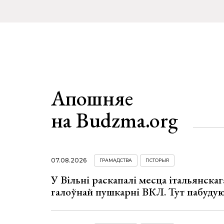
Апошняе
на Budzma.org
07.08.2026
ГРАМАДСТВА
ГІСТОРЫЯ
У Вільні раскапалі месца італьянскага
галоўнай пушкарні ВКЛ. Тут пабуду