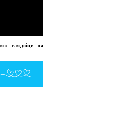
я» глядзіце па