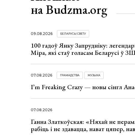
на Budzma.org
09.08.2026
БЕЛАРУСЫ СВЕТУ
100 гадоў Янку Запрудніку: легенда
Міра, які стаў голасам Беларусі ў З
07.08.2026
ГРАМАДСТВА
МУЗЫКА
I’m Freaking Crazy — новы сінгл Ана
07.08.2026
Ганна Златкоўская: «Няхай не перама
рабіць і не здавацца, нават цяпер, на