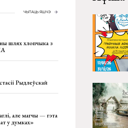
ЧЫТАЦЬ ЯШЧЭ
рны шлях хлопчыка з
ША
стасіі Рыдлеўскай
глі, але магчы — гэта
ват у думках»