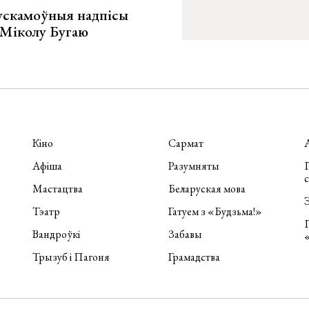
ускамоўныя надпісы
е Міколу Бугаю
Кіно
Сармат
Афіша
Разумняты
П
Мастацтва
Беларуская мова
Э
Тэатр
Гатуем з «Будзьма!»
Вандроўкі
Забавы
Трызуб і Пагоня
Грамадства