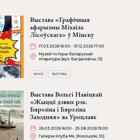
Выстава «Графічныя
афарызмы Міхаіла
Лісоўскага» ў Мінску
17.03.2026 16:00 - 31.12.2026 17:00
Музей гісторыі беларускай
літаратуры (вул. Багдановіча, 13)
МІНСК
ВЫСТАВЫ
Выстава Вольгі Навіцкай
«Жыццё дзвюх рэк.
Бярэзіна і Бярэзіна
Заходняя» ва Уроцлаве
26.03.2026 16:00 - 25.08.2026 19:00
Галерэя Клуба MiL (Kościuszki, 10)