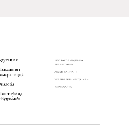
Адукацыя
ШТО ТАКОЕ «БУДЗЬМА
БЕЛАРУСАМІ!»
сіхалогія і
АСОБЫ КАМПАНІІ
самаразвіццё
УСЕ ПРАЕКТЫ «БУДЗЬМА!»
калогія
КАРТА САЙТА
Паштоўкі ад
«Будзьма!»