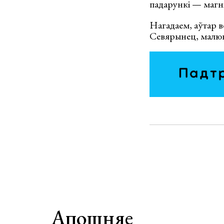
падарункі — магніт
Нагадаем, аўтар 
Севярынец, малюн
Апошняе