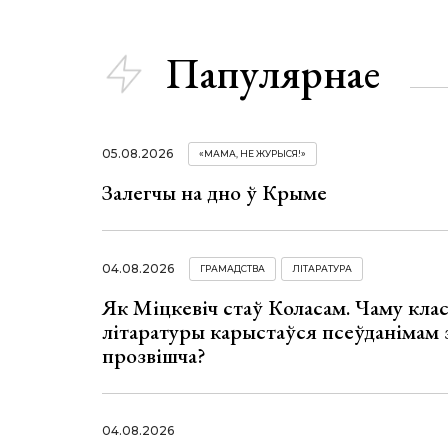
Папулярнае
05.08.2026
«МАМА, НЕ ЖУРЫСЯ!»
Залегчы на дно ў Крыме
04.08.2026
ГРАМАДСТВА
ЛІТАРАТУРА
Як Міцкевіч стаў Коласам. Чаму клас
літаратуры карыстаўся псеўданімам 
прозвішча?
04.08.2026