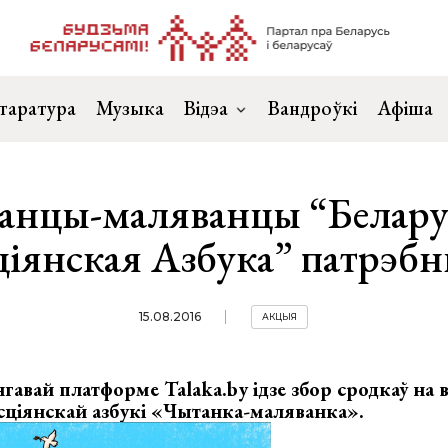
таратура
Музыка
Відэа
Вандроўкі
Афіша
анцы-маляванцы “Белару
іянская Азбука” патрэбн
15.08.2016
АКЦЫЯ
авай платформе Talaka.by ідзе збор сродкаў на
сціянскай азбукі «Чытанка-маляванка».