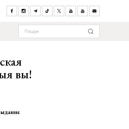
ская
ыя вы!
 выданне