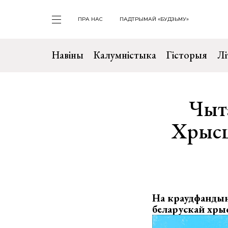
ПРА НАС
ПАДТРЫМАЙ «БУДЗЬМУ»
Навіны
Калумністыка
Гісторыя
Лі
Чыт
Хрысц
На краудфандынг
беларускай хры