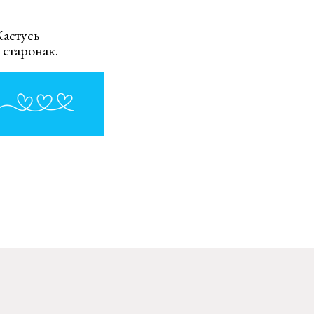
Кастусь
старонак.