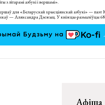
ы з літарамі азбукі і вершамі».
вершаў для «Беларускай хрысціянскай азбукі» — паэт 
каў — Аляксандра Дзежыц. У кніжцы-размалёўцы 68 
Афіша