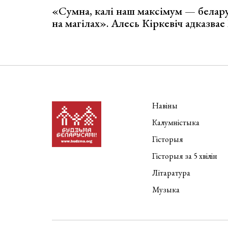
«Сумна, калі наш максімум — белар
на магілах». Алесь Кіркевіч адказва
Навіны
Калумністыка
Гісторыя
Гісторыя за 5 хвілін
Літаратура
Музыка