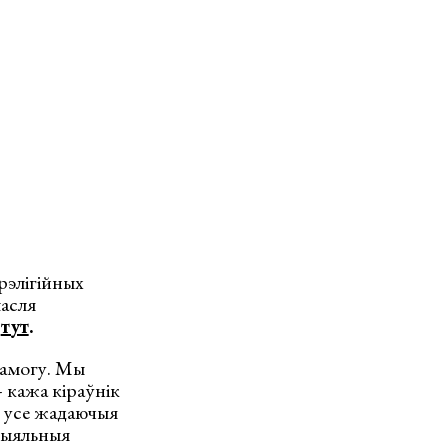
рэлігійных
пасля
ь
тут
.
памогу. Мы
 кажа кіраўнік
 усе жадаючыя
ецыяльныя