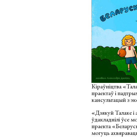
Кіраўніцтва «Тал
праектаў і падтр
кансультацый з эк
«Дзякуй Талаке і 
ўдакладнілі ўсе м
праекта «Беларус
могуць ахвяраваць