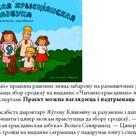
акі» прыняла рашэнне зняць забарону на размяшчэнне 
ымаць збор сродкаў на выданне «Чытанкі-хрысціянкі» 
спертамі.
Праект можна паглядзець і падтрымац
асабіста дырэктару Яўгену Клішэвічу за разуменне і да
оманты і цяпер можам прыступаць да збору сродкаў, —
кая хрысціянская азбука» Вольга Севярынец. — Цяпер
 грошы на выданне і атрымаць у падарунак кнігу і сп