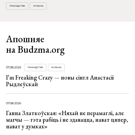
ГРАМАДСТВА
МУЗЫКА
Апошняе
на Budzma.org
07.08.2026
ГРАМАДСТВА
МУЗЫКА
I’m Freaking Crazy — новы сінгл Анастасіі
Рыдлеўскай
07.08.2026
Ганна Златкоўская: «Няхай не перамаглі, але
магчы — гэта рабіць і не здавацца, нават цяпер,
нават у думках»