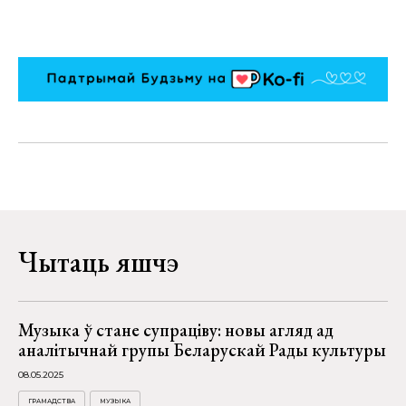
Чытаць яшчэ
Музыка ў стане супраціву: новы агляд ад
аналітычнай групы Беларускай Рады культуры
08.05.2025
ГРАМАДСТВА
МУЗЫКА