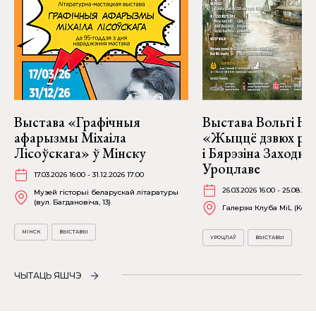
Выстава «Графічныя
Выстава Вольгі На
афарызмы Міхаіла
«Жыццё дзвюх рэк
Лісоўскага» ў Мінску
і Бярэзіна Заходня
Уроцлаве
17.03.2026 16:00 - 31.12.2026 17:00
26.03.2026 16:00 - 25.08.202
Музей гісторыі беларускай літаратуры
(вул. Багдановіча, 13)
Галерэя Клуба MiL (Kościu
МІНСК
ВЫСТАВЫ
УРОЦЛАЎ
ВЫСТАВЫ
ЧЫТАЦЬ ЯШЧЭ