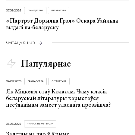
07.08.2026
ГРАМАДСТВА
ЛІТАРАТУРА
«Партрэт Дорыяна Грэя» Оскара Уайльда
выдалі па-беларуску
ЧЫТАЦЬ ЯШЧЭ
Папулярнае
04.08.2026
ГРАМАДСТВА
ЛІТАРАТУРА
Як Міцкевіч стаў Коласам. Чаму класік
беларускай літаратуры карыстаўся
псеўданімам замест уласнага прозвішча?
05.08.2026
«МАМА, НЕ ЖУРЫСЯ!»
Залегчы на дно ў Крыме