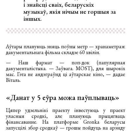
і знайсці сваіх, беларускіх
музыкаў, якія нічым не горшыя за
іншых.
Аўтары плануюць зняць поўны метр — хранаметраж
дакументальнага фільма складзе 60 хвілін.
— Наш фармат — поп-док (папулярная
дакументалістыка. — Заўвага. MOST), для шырокіх
мас. Гэта не андэграўнд ці аўтарскае кіно, — дадае
Віталь.
«Данат у 5 еўра можа паўплываць»
Цяпер удзельнікі праекту інвестуюць у праект
уласныя сродкі, але плануюць прыцягваць
фінансаванне. На платформе Gronka беларусы
запусцілі збор сродкаў — грошы пойдуць на арэнду