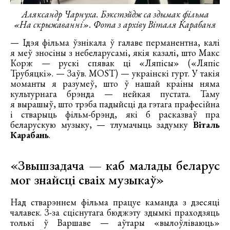
Аляксандр Чарнуха. Бэкстэйдж са здымак фільма
«На скрыжаванні». Фота з архіву Віталя Карабаня
— Ідэя фільма ўзнікала ў галаве перманентна, калі
я меў зносіны з небеларусамі, якія казалі, што Макс
Корж — рускі спявак ці «Ляпісы» («Ляпіс
Трубяцкі». — Заўв. MOST) — украінскі гурт. У такія
моманты я разумеў, што ў нашай краіны няма
культурнага брэнда — нейкая пустата. Таму
я вырашыў, што трэба падыйсці да гэтага прафесійна
і стварыць фільм-брэнд, які б расказваў пра
беларускую музыку, — тлумачыць задумку
Віталь
Карабань
.
«Звышзадача — каб малады беларус
мог знайсці сваіх музыкаў»
Над стварэннем фільма працуе каманда з дзесяці
чалавек. З-за сціснутага бюджэту здымкі праходзяць
толькі ў Варшаве — аўтары «вылоўліваюць»