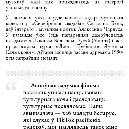
музыкаў, калі тыя прыязджаюць на гастролі
ў польскую сталіцу.
У здымках ужо паўдзельнічала лідар музычнага
калектыву «Серебряная свадьба» Святлана Бень,
даў інтэрв’ю і музычны крытык Аляксандр Чарнуха.
У каманды ўжо ёсць папярэдняя дамоўленасць
на здымкі з Лявонам Вольскім, Русяй (Shuma) і экс-
прадзюсарам гурта «Ляпіс Трубяцкі» Яўгенам
Калмыковым. Аўтары ахопяць часавы адрэзак з 1990-
х па сапраўдны момант.
— Асноўная задумка фільма —
паказаць унікальнасць нашага
культурнага кода і даследаваць
культурнае несвядомае. Наша
звышзадача — каб малады беларус,
які слухае ў TikTok расійскіх
рэпераў, мог паглядзець такое кіно