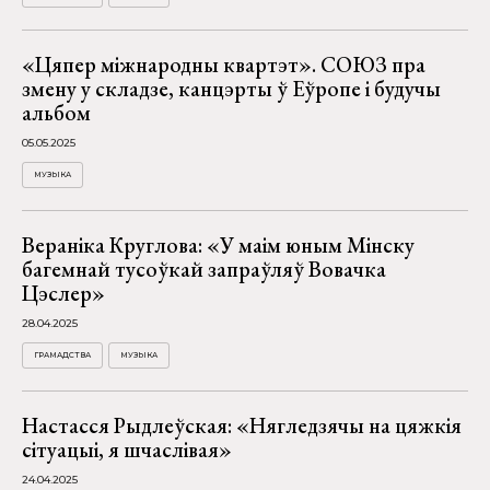
«Цяпер міжнародны квартэт». СОЮЗ пра
змену у складзе, канцэрты ў Еўропе і будучы
альбом
05.05.2025
МУЗЫКА
Вераніка Круглова: «У маім юным Мінску
багемнай тусоўкай запраўляў Вовачка
Цэслер»
28.04.2025
ГРАМАДСТВА
МУЗЫКА
Настасся Рыдлеўская: «Нягледзячы на цяжкія
сітуацыі, я шчаслівая»
24.04.2025