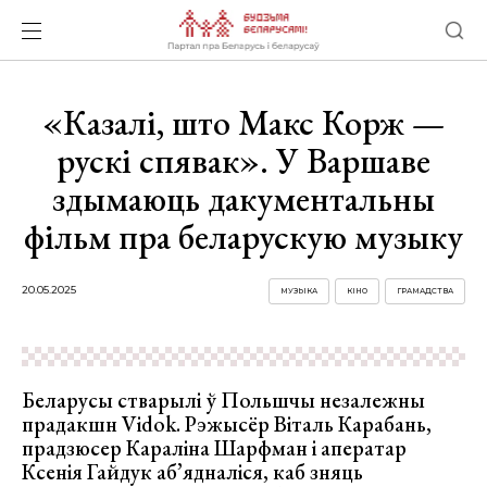
«Казалі, што Макс Корж —
рускі спявак». У Варшаве
здымаюць дакументальны
фільм пра беларускую музыку
20.05.2025
МУЗЫКА
КІНО
ГРАМАДСТВА
Беларусы стварылі ў Польшчы незалежны
прадакшн Vidok. Рэжысёр Віталь Карабань,
прадзюсер Караліна Шарфман і аператар
Ксенія Гайдук аб’ядналіся, каб зняць