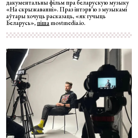
дакументальны фільм пра беларускую музыку
«На скрыжаванні». Праз інтэрв’ю з музыкамі
аўтары хочуць расказаць, «як гучыць
Беларусь»,
піша
mostmedia.io.