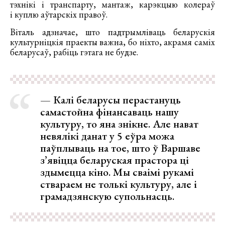
тэхнікі і транспарту, мантаж, карэкцыю колераў
і куплю аўтарскіх правоў.
Віталь адзначае, што падтрымліваць беларускія
культурніцкія праекты важна, бо ніхто, акрамя саміх
беларусаў, рабіць гэтага не будзе.
— Калі беларусы перастануць
самастойна фінансаваць нашу
культуру, то яна знікне. Але нават
невялікі данат у 5 еўра можа
паўплываць на тое, што ў Варшаве
з’явіцца беларуская прастора ці
здымецца кіно. Мы сваімі рукамі
ствараем не толькі культуру, але і
грамадзянскую супольнасць.