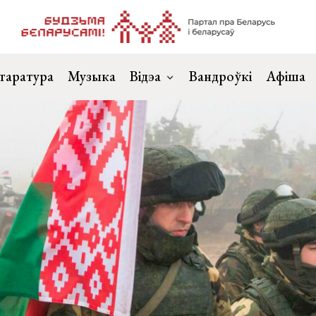
таратура
Музыка
Відэа
Вандроўкі
Афіша