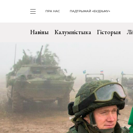
ПРА НАС
ПАДТРЫМАЙ «БУДЗЬМУ»
Навіны
Калумністыка
Гісторыя
Лі