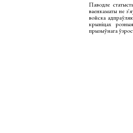
Паводле статыст
ваенкаматы не з'
войска адпраўляю
крыніцах розныя
прызыўнага ўзрост