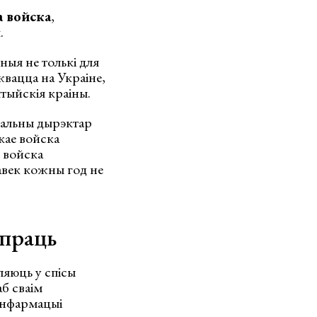
а войска
,
.
ныя не толькі для
вацца на Украіне,
лтыйскія краіны.
ральны дырэктар
кае войска
ў войска
авек кожны год не
упраць
ляюць у спісы
б сваім
 інфармацыі