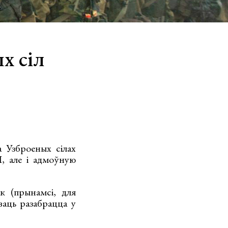
х сіл
 Узброеных сілах
І, але і адмоўную
к (прынамсі, для
ваць разабрацца у