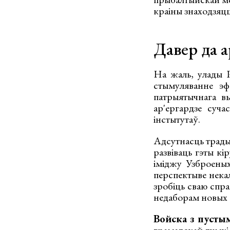
краіны знаходзяцц
Давер да 
На жаль, улады Р
стымуляванне эф
патрыятычнага вы
ар'ергардзе суч
інстытутаў.
Адсутнасць трады
развіваць гэты кі
іміджу Узброеных
перспектыве некал
зробіць сваю спра
недаборам новых 
Войска з пустым