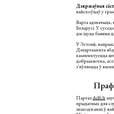
Дзяржаўная сіс
вайскоўцаў у грам
Варта адзначыць, 
Беларусі. У сусед
дзе ідуць баявыя 
У Эстоніі, напрык
Дэпартамента аба
камплектуецца што
добраахвотна, аст
з'яўляецца ў ваен
Прафе
Партал
delfi.lt
апу
прыдатных для слу
знаходжанні ў вай