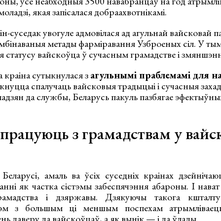
оны, усе неабходныя 3500 навабранцаў на год атрымлі
оладзі, якая запісалася добраахвотнікамі.
н-суседак увогуле адмовілася ад агульнай вайсковай па
бінаваныя метады фарміравання Узброеных сіл. У тым 
статусу вайскоўца ў сучасным грамадстве і змяншэння
 краіна сутыкнулася з
агульнымі праблемамі для на
імкнуцца спалучаць вайсковыя традыцыі і сучасныя заха
адзян да службы, Беларусь пакуль пазбягае эфектыўны
і працуюць з грамадствам у вай
Беларусі, амаль ва ўсіх суседніх краінах дзейнічаю
анні як частка сістэмы забеспячэння абароны. І нава
рамадства і дзяржавы. Дзякуючы такога кшталту
тэм з большым ці меншым поспехам атрымліваецц
нь даверу да вайскоўцаў, а як вынік — і да ўлады.