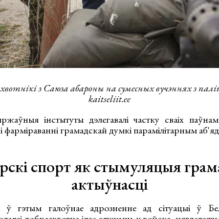
хвотнікі з Саюза абароны на сумесных вучэннях з пал
kaitseliit.ee
ржаўныя інстытуты дэлегавалі частку сваіх паўнам
 і фарміраванні грамадскай думкі парамілітарным аб'я
рскі спорт як стымуляцыя грам
актыўнасці
і ў гэтым галоўнае адрозненне ад сітуацыі ў Бе
адзі добраахвотна ідзе служыць у войска, нягледзячы