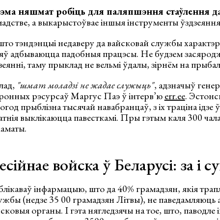
тэма няшмат робіць для паляпшэння стаўлення д
адстве, а выкарыстоўвае іншыя інструменты ўздзеяння
што тэндэнцыі недаверу да вайсковай службы характэр
зяў адбываюцца падобныя працэсы. Не будзем засяродж
дзеянні, таму прыклад не вельмі ўдалы, зірнём на прыба
лад,
"шмат моладзі не жадае служыць"
, адзначыў гене
ронных рэсурсаў Маргус Паэ ў інтерв’ю
err.ee
. Эстонс
год прыблізна тысячай навабранцаў, з іх траціна ідзе 
атнія выклікаюцца павесткамі. Пры гэтым каля 300 чал
каматы.
сійнае войска ў Беларусі: за і с
блікаваў інфармацыю, што да 40% грамадзян, якія трап
жбы (недзе 35 00 грамадзян Літвы), не паведамляюць а
сковыя органы. І гэта нягледзячы на тое, што, паводле