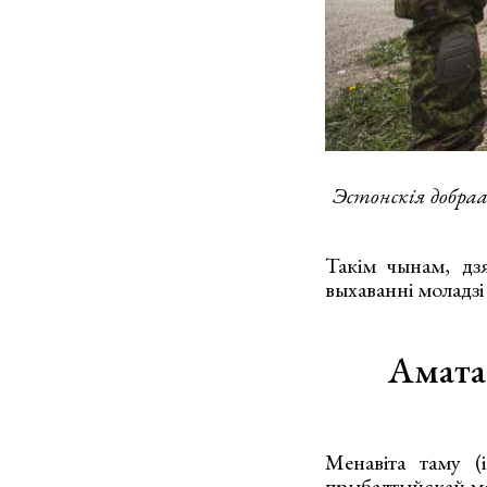
Эстонскія добраа
Такім чынам, дзя
выхаванні моладзі
Амата
Менавіта таму (
прыбалтыйскай мол