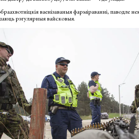
аахвотніцкія ваенізаваныя фарміраванні, паводле нек
шаюць рэгулярныя вайсковыя.